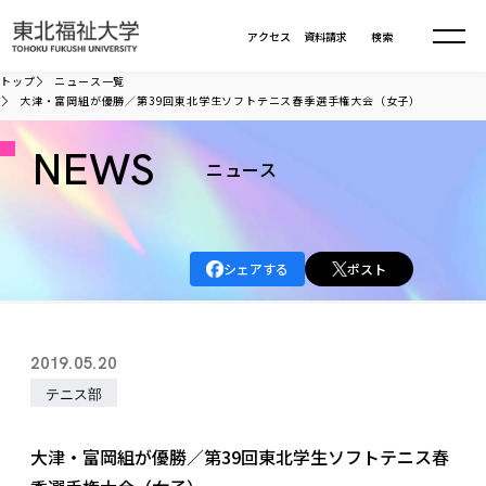
本文へ移動
アクセス
資料請求
検索
トップ
ニュース一覧
大津・富岡組が優勝／第39回東北学生ソフトテニス春季選手権大会（女子）
大学について
NEWS
ニュース
学部・大学院
大学についてTOP
大学理念
入試情報
学部・大学院TOP
シェアする
ポスト
大学理念
大学の概要
総合福祉学部
進路・就職
東北福祉大学の想い
入試情報TOP
大学の概要
総合福祉学部
2019.05.20
建学の精神・教育の理念
大学の取り組み
共生まちづくり学部
大学の歩み
入学試験
テニス部
課外活動
学長室の窓
社会福祉学科
進路・就職 TOP
大学の取り組み
共生まちづくり学部
学生・教職員・卒業生数
情報公開
教育方針
福祉心理学科
教育学部
社会連携・研究
デジタルパンフ
大津・富岡組が優勝／第39回東北学生ソフトテニス春
学則
共生まちづくり学科
情報公開
就職状況
国際交流
各種方針
福祉行政学科
課外活動 TOP
教育学部
カリキュラム編成ガイドライン