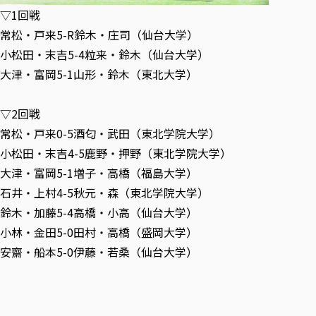
各種社会貢献活動の窓口
学びの特徴
自治体・団体等との主な協定
▽1回戦
教員紹介・業績
伝承講座「311『伝える／備える』次世代塾」
ICT教育
常松・戸来5-R鈴木・庄司（仙台大学）
研究所について
JICA草の根技術協力事業
小松田・末吉5-4粒来・鈴木（仙台大学）
初年次教育（リエゾンゼミⅠ）
研究者のご紹介
学びのサポート
被災地の子ども支援活動
大津・富岡5-1山形・鈴木（東北大学）
実学臨床教育（総合福祉学部のみ履修可能）
学びのサポート
教育実践活動（教育学科学生のみ受講可能）
学費（学部学科）
▽2回戦
禅のこころ
授業料減免・奨学金等
常松・戸来0-5酒匂・武田（東北学院大学）
宿舎の紹介
小松田・末吉4-5鹿野・押野（東北学院大学）
学生生活サポート
大津・富岡5-1増子・高橋（福島大学）
石井・上村4-5秋元・森（東北学院大学）
学生自主活動支援
鈴木・加藤5-4高橋・小高（仙台大学）
社会人学生の育児支援（一時預かり）
小林・金田5-0田村・高橋（盛岡大学）
学生総合補償制度
安齋・船本5-0伊藤・若桑（仙台大学）
スポーツ傷害保険