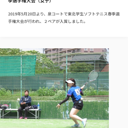
季選手権大会（女子）
校歌の歴史
健康科学部
寄附行為
進学相談会
本学のシラバスについて
教育学科
取得可能な資格・免許
校章・マーク・カラー
健康科学部
体育会・運動サークル紹介
社会連携・研究
ガバナンス・コード
国際交流TOP
2019年5月20日より、泉コートで東北学生ソフトテニス春季選
一般事業主行動計画
産業福祉マネジメント学科
寄附の受け入れ
オープンキャンパス
手権大会が行われ、２ペアが入賞しました。
中期事業計画
保健看護学科
東北福祉大学のキャリアサポート
公的資金等の不正使用の防止に関する基本方針
文化会・文化系サークル紹介
関連法人
交換留学生 Exchange students
事業計画／財務・事業報告
生涯教育・キャリア教育
リハビリテーション学科
社会連携・研究 TOP
情報福祉マネジメント学科
東北福祉大学のキャリアサポート
研究活動における不正行為の防止等に関する対応
教職員募集
採用ご担当者様へ
大学評価
医療経営管理学科
大学指定団体紹介
大学広報誌「TFU Newsletter 東北福祉大学通信」
進路・就職支援
海外留学・研修
役員・評議員一覧
仏教専修科
採用ご担当者様へ
東北福祉大学の研究活動
IR情報
生涯教育・キャリア教育TOP
初年次教育（リエゾンゼミⅠ）について
関連法人
東北福祉大学のキャリア教育
在学生の方
キャンパス案内
東北福祉大学の研究活動
学校教育法施行規則第172条の2に基づく情報公開
センター長の挨拶
外国人在学生
リエゾンゼミ・ナビ（テキスト等）
大学院
在学生の方
東北福祉大学の紀要・リポジトリ
生涯学習・社会人講座
教職課程における情報の公表
求人の受付について
東北福祉大学の研究紹介
卒業生の方
お役立ち情報（リンク集）
取材について
大学院
東北福祉大学の紀要・リポジトリ
資格取得報奨制度について
Prospective Students
学部・学科等設置計画履行状況報告書
単独学内説明会のご案内
共同研究等をご検討の皆様へ
通信教育部
卒業生の方
産学・産学官連携
放射線モニタリング測定結果（国見キャンパス）
月例TFU実学臨床研究セミナー
総合福祉学研究科 社会福祉学専攻 修士課程
東北福祉大学求人・インターンシップ検索サイト（キャリタスU
研究紀要
よくあるご質問
情報公開規程
通信教育部
産学・産学官連携
卒業後のキャリア支援体制
施設利用
学生支援センター国際交流の活動
総合福祉学研究科 社会福祉学専攻 博士課程
教職研究
カリキュラム（学部・大学院）
社会貢献・地域連携活動
特別支援教育研究室
通信制大学院 総合福祉学研究科 社会福祉学専攻 修士課程
在学生による訪問、情報提供へのご協力のお願い
「高齢者のフレイル予防及びデジタルデバイド解消に向けた産官
東北福祉大学のDNA
総合福祉学研究科 福祉心理学専攻 修士課程
東北福祉大学教育・教職センター特別支援教育研究年報一覧
社会貢献・地域連携活動
スタッフ紹介
通信制大学院 総合福祉学研究科 福祉心理学専攻 修士課程
卒業生アンケート
同窓会
高齢者施設特化型モジュラー車いす開発
その他の就学機会
生涯学習・社会人講座
教育学研究科 教育学専攻 修士課程
芹沢銈介美術工芸館年報
TFU教育フォーラム
社会貢献への取り組み
在学生インタビュー
学生参加 × 産学官連携 ～ 「行学一如」の実践
東北福祉大学機関リポジトリ
ニュース一覧
社会貢献・地域連携活動報告書
学びの特徴
学内ポータルシステム
自治体・団体等との主な協定
東北福祉大学オープンアクセス方針
Universal Passport