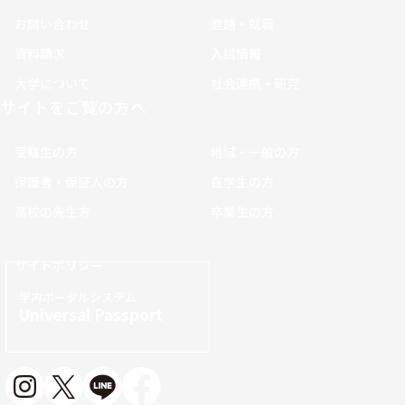
お問い合わせ
進路・就職
資料請求
入試情報
大学について
社会連携・研究
サイトをご覧の方へ
受験生の方
地域・一般の方
保護者・保証人の方
在学生の方
高校の先生方
卒業生の方
サイトポリシー
学内ポータルシステム
Universal Passport