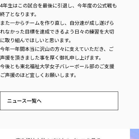
各種社会貢献活動の窓口
学びの特徴
自治体・団体等との主な協定
4年生はこの試合を最後に引退し、今年度の公式戦も
教員紹介・業績
伝承講座「311『伝える／備える』次世代塾」
終了となります。
ICT教育
研究所について
JICA草の根技術協力事業
また一からチームを作り直し、自分達が成し遂げら
初年次教育（リエゾンゼミⅠ）
研究者のご紹介
学びのサポート
被災地の子ども支援活動
れなかった目標を達成できるよう日々の練習を大切
実学臨床教育（総合福祉学部のみ履修可能）
学びのサポート
に取り組んでほしいと思います。
教育実践活動（教育学科学生のみ受講可能）
学費（学部学科）
今年一年間本当に沢山の方々に支えていただき、ご
禅のこころ
授業料減免・奨学金等
声援を頂きました事を厚く御礼申し上げます。
宿舎の紹介
今後とも東北福祉大学女子バレーボール部のご支援
ご声援のほど宜しくお願いします。
学生生活サポート
学生自主活動支援
社会人学生の育児支援（一時預かり）
ニュース一覧へ
学生総合補償制度
スポーツ傷害保険