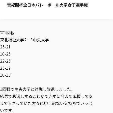
校歌の歴史
健康科学部
寄附行為
宮妃賜杯全日本バレーボール大学女子選手権
進学相談会
本学のシラバスについて
教育学科
取得可能な資格・免許
校章・マーク・カラー
健康科学部
体育会・運動サークル紹介
社会連携・研究
ガバナンス・コード
国際交流TOP
一般事業主行動計画
産業福祉マネジメント学科
寄附の受け入れ
オープンキャンパス
中期事業計画
保健看護学科
東北福祉大学のキャリアサポート
公的資金等の不正使用の防止に関する基本方針
文化会・文化系サークル紹介
関連法人
交換留学生 Exchange students
事業計画／財務・事業報告
生涯教育・キャリア教育
リハビリテーション学科
社会連携・研究 TOP
情報福祉マネジメント学科
東北福祉大学のキャリアサポート
研究活動における不正行為の防止等に関する対応
教職員募集
▽1回戦
採用ご担当者様へ
大学評価
医療経営管理学科
大学指定団体紹介
大学広報誌「TFU Newsletter 東北福祉大学通信」
進路・就職支援
海外留学・研修
東北福祉大学2‐3中央大学
役員・評議員一覧
仏教専修科
採用ご担当者様へ
東北福祉大学の研究活動
IR情報
生涯教育・キャリア教育TOP
初年次教育（リエゾンゼミⅠ）について
関連法人
東北福祉大学のキャリア教育
25-21
在学生の方
キャンパス案内
東北福祉大学の研究活動
学校教育法施行規則第172条の2に基づく情報公開
センター長の挨拶
外国人在学生
リエゾンゼミ・ナビ（テキスト等）
18-25
大学院
在学生の方
東北福祉大学の紀要・リポジトリ
生涯学習・社会人講座
教職課程における情報の公表
求人の受付について
東北福祉大学の研究紹介
卒業生の方
22-25
お役立ち情報（リンク集）
取材について
大学院
東北福祉大学の紀要・リポジトリ
資格取得報奨制度について
Prospective Students
学部・学科等設置計画履行状況報告書
単独学内説明会のご案内
共同研究等をご検討の皆様へ
通信教育部
25-17
卒業生の方
産学・産学官連携
放射線モニタリング測定結果（国見キャンパス）
月例TFU実学臨床研究セミナー
総合福祉学研究科 社会福祉学専攻 修士課程
東北福祉大学求人・インターンシップ検索サイト（キャリタスU
研究紀要
よくあるご質問
情報公開規程
10-15
通信教育部
産学・産学官連携
卒業後のキャリア支援体制
施設利用
学生支援センター国際交流の活動
総合福祉学研究科 社会福祉学専攻 博士課程
教職研究
カリキュラム（学部・大学院）
社会貢献・地域連携活動
特別支援教育研究室
通信制大学院 総合福祉学研究科 社会福祉学専攻 修士課程
在学生による訪問、情報提供へのご協力のお願い
「高齢者のフレイル予防及びデジタルデバイド解消に向けた産官
東北福祉大学のDNA
総合福祉学研究科 福祉心理学専攻 修士課程
東北福祉大学教育・教職センター特別支援教育研究年報一覧
1回戦で中央大学と対戦し敗退しました。
社会貢献・地域連携活動
スタッフ紹介
通信制大学院 総合福祉学研究科 福祉心理学専攻 修士課程
卒業生アンケート
同窓会
高齢者施設特化型モジュラー車いす開発
その他の就学機会
生涯学習・社会人講座
教育学研究科 教育学専攻 修士課程
結果で恩返しすることができずに今まで応援して支
芹沢銈介美術工芸館年報
TFU教育フォーラム
社会貢献への取り組み
在学生インタビュー
学生参加 × 産学官連携 ～ 「行学一如」の実践
えて下さっていた方々に申し訳ない気持ちでいっぱ
東北福祉大学機関リポジトリ
ニュース一覧
社会貢献・地域連携活動報告書
学びの特徴
学内ポータルシステム
自治体・団体等との主な協定
いです。
東北福祉大学オープンアクセス方針
Universal Passport