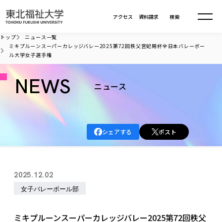
本文へ移動
アクセス
資料請求
検索
トップ
ニュース一覧
ミキプルーンスーパーカレッジバレー2025第72回秩父宮妃賜杯全日本バレーボー
ル大学女子選手権
大学について
NEWS
ニュース
学部・大学院
大学についてTOP
大学理念
入試情報
学部・大学院TOP
大学理念
シェアする
ポスト
大学の概要
総合福祉学部
進路・就職
東北福祉大学の想い
入試情報TOP
大学の概要
総合福祉学部
建学の精神・教育の理念
大学の取り組み
共生まちづくり学部
2025.12.02
大学の歩み
入学試験
課外活動
学長室の窓
社会福祉学科
進路・就職 TOP
大学の取り組み
共生まちづくり学部
女子バレーボール部
学生・教職員・卒業生数
情報公開
教育方針
福祉心理学科
教育学部
社会連携・研究
デジタルパンフ
学則
共生まちづくり学科
情報公開
就職状況
国際交流
各種方針
福祉行政学科
課外活動 TOP
教育学部
ミキプルーンスーパーカレッジバレー2025第72回秩父
カリキュラム編成ガイドライン