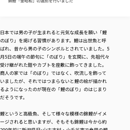
錦鯉「金昭和」の選別を行いました
校歌の歴史
健康科学部
寄附行為
進学相談会
本学のシラバスについて
教育学科
取得可能な資格・免許
校章・マーク・カラー
健康科学部
体育会・運動サークル紹介
社会連携・研究
ガバナンス・コード
国際交流TOP
一般事業主行動計画
産業福祉マネジメント学科
寄附の受け入れ
オープンキャンパス
中期事業計画
保健看護学科
東北福祉大学のキャリアサポート
公的資金等の不正使用の防止に関する基本方針
文化会・文化系サークル紹介
関連法人
交換留学生 Exchange students
事業計画／財務・事業報告
生涯教育・キャリア教育
リハビリテーション学科
日本では男の子が生まれると元気な成長を願い「鯉
社会連携・研究 TOP
情報福祉マネジメント学科
東北福祉大学のキャリアサポート
研究活動における不正行為の防止等に関する対応
教職員募集
採用ご担当者様へ
のぼり」を掲げる習慣があります。鯉は出世魚と呼
大学評価
医療経営管理学科
大学指定団体紹介
大学広報誌「TFU Newsletter 東北福祉大学通信」
進路・就職支援
海外留学・研修
役員・評議員一覧
仏教専修科
採用ご担当者様へ
ばれ、昔から男の子のシンボルとされていました。5
東北福祉大学の研究活動
IR情報
生涯教育・キャリア教育TOP
初年次教育（リエゾンゼミⅠ）について
関連法人
東北福祉大学のキャリア教育
在学生の方
キャンパス案内
月5日の端午の節句に「のぼり」を玄関に、先祖代々
東北福祉大学の研究活動
学校教育法施行規則第172条の2に基づく情報公開
センター長の挨拶
外国人在学生
リエゾンゼミ・ナビ（テキスト等）
大学院
在学生の方
東北福祉大学の紀要・リポジトリ
受け継がれた鎧やカブトを座敷に飾ってきました。
生涯学習・社会人講座
教職課程における情報の公表
求人の受付について
東北福祉大学の研究紹介
卒業生の方
お役立ち情報（リンク集）
取材について
大学院
商人の家では「のぼり」ではなく、吹流しを飾って
東北福祉大学の紀要・リポジトリ
資格取得報奨制度について
Prospective Students
学部・学科等設置計画履行状況報告書
単独学内説明会のご案内
共同研究等をご検討の皆様へ
通信教育部
卒業生の方
産学・産学官連携
放射線モニタリング測定結果（国見キャンパス）
いましたが、それではつまらないと鯉の絵が描かれ
月例TFU実学臨床研究セミナー
総合福祉学研究科 社会福祉学専攻 修士課程
東北福祉大学求人・インターンシップ検索サイト（キャリタスU
研究紀要
よくあるご質問
情報公開規程
通信教育部
産学・産学官連携
るようになったのが現在の「鯉のぼり」のはじまり
卒業後のキャリア支援体制
施設利用
学生支援センター国際交流の活動
総合福祉学研究科 社会福祉学専攻 博士課程
教職研究
カリキュラム（学部・大学院）
社会貢献・地域連携活動
特別支援教育研究室
だそうです。
通信制大学院 総合福祉学研究科 社会福祉学専攻 修士課程
在学生による訪問、情報提供へのご協力のお願い
「高齢者のフレイル予防及びデジタルデバイド解消に向けた産官
東北福祉大学のDNA
総合福祉学研究科 福祉心理学専攻 修士課程
東北福祉大学教育・教職センター特別支援教育研究年報一覧
社会貢献・地域連携活動
スタッフ紹介
通信制大学院 総合福祉学研究科 福祉心理学専攻 修士課程
卒業生アンケート
同窓会
高齢者施設特化型モジュラー車いす開発
その他の就学機会
生涯学習・社会人講座
教育学研究科 教育学専攻 修士課程
芹沢銈介美術工芸館年報
TFU教育フォーラム
鯉というと高級魚、そして様々な模様の錦鯉がイメ
社会貢献への取り組み
在学生インタビュー
学生参加 × 産学官連携 ～ 「行学一如」の実践
東北福祉大学機関リポジトリ
ニュース一覧
ージされると思いますが、そもそも錦鯉は今から約
社会貢献・地域連携活動報告書
学びの特徴
学内ポータルシステム
自治体・団体等との主な協定
東北福祉大学オープンアクセス方針
200年前に新潟県旧･山古志村・小千谷市で食用の鯉
Universal Passport