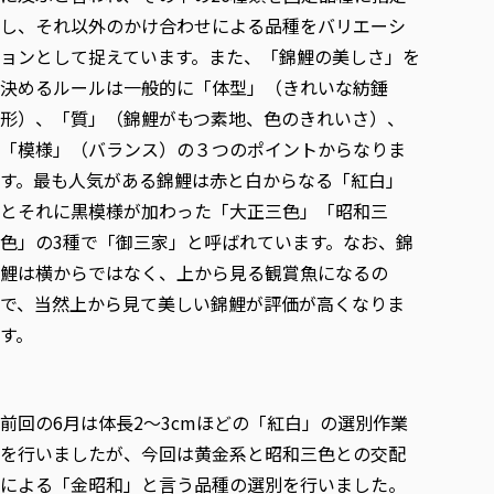
し、それ以外のかけ合わせによる品種をバリエーシ
ョンとして捉えています。また、「錦鯉の美しさ」を
決めるルールは一般的に「体型」（きれいな紡錘
形）、「質」（錦鯉がもつ素地、色のきれいさ）、
「模様」（バランス）の３つのポイントからなりま
す。最も人気がある錦鯉は赤と白からなる「紅白」
とそれに黒模様が加わった「大正三色」「昭和三
色」の3種で「御三家」と呼ばれています。なお、錦
鯉は横からではなく、上から見る観賞魚になるの
で、当然上から見て美しい錦鯉が評価が高くなりま
す。
前回の6月は体長2～3cmほどの「紅白」の選別作業
を行いましたが、今回は黄金系と昭和三色との交配
による「金昭和」と言う品種の選別を行いました。