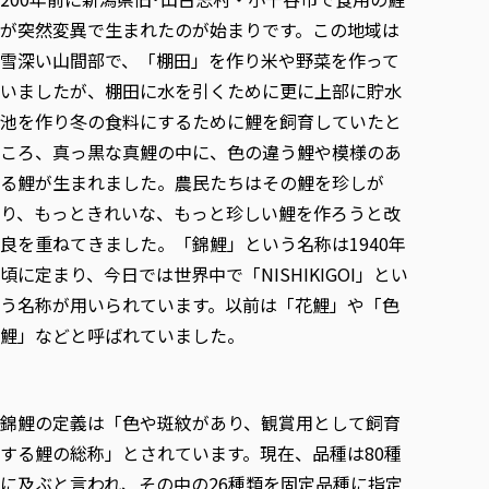
各種社会貢献活動の窓口
学びの特徴
自治体・団体等との主な協定
が突然変異で生まれたのが始まりです。この地域は
教員紹介・業績
伝承講座「311『伝える／備える』次世代塾」
ICT教育
研究所について
雪深い山間部で、「棚田」を作り米や野菜を作って
JICA草の根技術協力事業
初年次教育（リエゾンゼミⅠ）
研究者のご紹介
学びのサポート
いましたが、棚田に水を引くために更に上部に貯水
被災地の子ども支援活動
実学臨床教育（総合福祉学部のみ履修可能）
池を作り冬の食料にするために鯉を飼育していたと
学びのサポート
ころ、真っ黒な真鯉の中に、色の違う鯉や模様のあ
教育実践活動（教育学科学生のみ受講可能）
学費（学部学科）
る鯉が生まれました。農民たちはその鯉を珍しが
禅のこころ
授業料減免・奨学金等
り、もっときれいな、もっと珍しい鯉を作ろうと改
宿舎の紹介
良を重ねてきました。「錦鯉」という名称は1940年
学生生活サポート
頃に定まり、今日では世界中で「NISHIKIGOI」とい
学生自主活動支援
う名称が用いられています。以前は「花鯉」や「色
社会人学生の育児支援（一時預かり）
鯉」などと呼ばれていました。
学生総合補償制度
スポーツ傷害保険
錦鯉の定義は「色や斑紋があり、観賞用として飼育
する鯉の総称」とされています。現在、品種は80種
に及ぶと言われ、その中の26種類を固定品種に指定