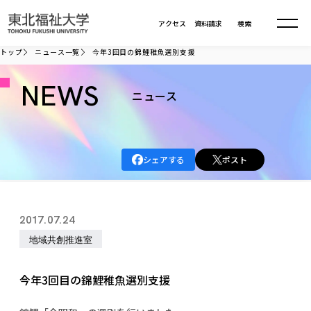
本文へ移動
アクセス
資料請求
検索
トップ
ニュース一覧
今年3回目の錦鯉稚魚選別支援
大学について
NEWS
ニュース
学部・大学院
大学についてTOP
シェアする
ポスト
大学理念
入試情報
学部・大学院TOP
大学理念
大学の概要
総合福祉学部
進路・就職
東北福祉大学の想い
入試情報TOP
2017.07.24
大学の概要
総合福祉学部
建学の精神・教育の理念
大学の取り組み
地域共創推進室
共生まちづくり学部
大学の歩み
入学試験
課外活動
学長室の窓
社会福祉学科
進路・就職 TOP
大学の取り組み
共生まちづくり学部
学生・教職員・卒業生数
情報公開
教育方針
福祉心理学科
今年3回目の錦鯉稚魚選別支援
教育学部
社会連携・研究
デジタルパンフ
学則
共生まちづくり学科
情報公開
就職状況
国際交流
各種方針
福祉行政学科
課外活動 TOP
教育学部
カリキュラム編成ガイドライン