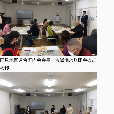
各種社会貢献活動の窓口
学びの特徴
自治体・団体等との主な協定
教員紹介・業績
伝承講座「311『伝える／備える』次世代塾」
ICT教育
研究所について
JICA草の根技術協力事業
初年次教育（リエゾンゼミⅠ）
研究者のご紹介
学びのサポート
被災地の子ども支援活動
実学臨床教育（総合福祉学部のみ履修可能）
学びのサポート
教育実践活動（教育学科学生のみ受講可能）
学費（学部学科）
禅のこころ
授業料減免・奨学金等
宿舎の紹介
国見地区連合町内会会長 吉澤様より開会のご
学生生活サポート
挨拶
学生自主活動支援
社会人学生の育児支援（一時預かり）
学生総合補償制度
スポーツ傷害保険