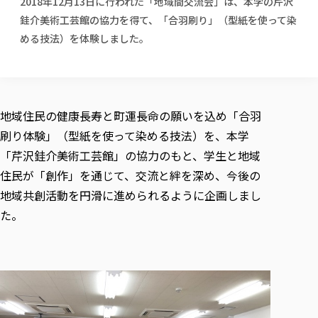
2018年12月13日に行われた「地域間交流会」は、本学の芹沢
校歌の歴史
健康科学部
寄附行為
進学相談会
本学のシラバスについて
教育学科
銈介美術工芸館の協力を得て、「合羽刷り」（型紙を使って染
取得可能な資格・免許
校章・マーク・カラー
健康科学部
体育会・運動サークル紹介
社会連携・研究
ガバナンス・コード
国際交流TOP
める技法）を体験しました。
一般事業主行動計画
産業福祉マネジメント学科
寄附の受け入れ
オープンキャンパス
中期事業計画
保健看護学科
東北福祉大学のキャリアサポート
公的資金等の不正使用の防止に関する基本方針
文化会・文化系サークル紹介
関連法人
交換留学生 Exchange students
事業計画／財務・事業報告
生涯教育・キャリア教育
リハビリテーション学科
社会連携・研究 TOP
情報福祉マネジメント学科
東北福祉大学のキャリアサポート
研究活動における不正行為の防止等に関する対応
教職員募集
採用ご担当者様へ
大学評価
医療経営管理学科
大学指定団体紹介
大学広報誌「TFU Newsletter 東北福祉大学通信」
進路・就職支援
海外留学・研修
役員・評議員一覧
地域住民の健康長寿と町運長命の願いを込め「合羽
仏教専修科
採用ご担当者様へ
東北福祉大学の研究活動
IR情報
生涯教育・キャリア教育TOP
初年次教育（リエゾンゼミⅠ）について
関連法人
東北福祉大学のキャリア教育
在学生の方
キャンパス案内
刷り体験」（型紙を使って染める技法）を、本学
東北福祉大学の研究活動
学校教育法施行規則第172条の2に基づく情報公開
センター長の挨拶
外国人在学生
リエゾンゼミ・ナビ（テキスト等）
大学院
在学生の方
「芹沢銈介美術工芸館」の協力のもと、学生と地域
東北福祉大学の紀要・リポジトリ
生涯学習・社会人講座
教職課程における情報の公表
求人の受付について
東北福祉大学の研究紹介
卒業生の方
お役立ち情報（リンク集）
取材について
住民が「創作」を通じて、交流と絆を深め、今後の
大学院
東北福祉大学の紀要・リポジトリ
資格取得報奨制度について
Prospective Students
学部・学科等設置計画履行状況報告書
単独学内説明会のご案内
共同研究等をご検討の皆様へ
通信教育部
卒業生の方
産学・産学官連携
放射線モニタリング測定結果（国見キャンパス）
地域共創活動を円滑に進められるように企画しまし
月例TFU実学臨床研究セミナー
総合福祉学研究科 社会福祉学専攻 修士課程
東北福祉大学求人・インターンシップ検索サイト（キャリタスU
研究紀要
よくあるご質問
情報公開規程
通信教育部
た。
産学・産学官連携
卒業後のキャリア支援体制
施設利用
学生支援センター国際交流の活動
総合福祉学研究科 社会福祉学専攻 博士課程
教職研究
カリキュラム（学部・大学院）
社会貢献・地域連携活動
特別支援教育研究室
通信制大学院 総合福祉学研究科 社会福祉学専攻 修士課程
在学生による訪問、情報提供へのご協力のお願い
「高齢者のフレイル予防及びデジタルデバイド解消に向けた産官
東北福祉大学のDNA
総合福祉学研究科 福祉心理学専攻 修士課程
東北福祉大学教育・教職センター特別支援教育研究年報一覧
社会貢献・地域連携活動
スタッフ紹介
通信制大学院 総合福祉学研究科 福祉心理学専攻 修士課程
卒業生アンケート
同窓会
高齢者施設特化型モジュラー車いす開発
その他の就学機会
生涯学習・社会人講座
教育学研究科 教育学専攻 修士課程
芹沢銈介美術工芸館年報
TFU教育フォーラム
社会貢献への取り組み
在学生インタビュー
学生参加 × 産学官連携 ～ 「行学一如」の実践
東北福祉大学機関リポジトリ
ニュース一覧
社会貢献・地域連携活動報告書
学びの特徴
学内ポータルシステム
自治体・団体等との主な協定
東北福祉大学オープンアクセス方針
Universal Passport