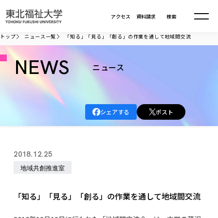
本文へ移動
アクセス
資料請求
検索
トップ
ニュース一覧
「知る」「見る」「創る」の作業を通して地域間交流
大学について
NEWS
ニュース
学部・大学院
大学についてTOP
シェアする
ポスト
大学理念
入試情報
学部・大学院TOP
大学理念
大学の概要
総合福祉学部
進路・就職
東北福祉大学の想い
入試情報TOP
2018.12.25
大学の概要
総合福祉学部
建学の精神・教育の理念
大学の取り組み
地域共創推進室
共生まちづくり学部
大学の歩み
入学試験
課外活動
学長室の窓
社会福祉学科
進路・就職 TOP
大学の取り組み
共生まちづくり学部
学生・教職員・卒業生数
情報公開
教育方針
福祉心理学科
「知る」「見る」「創る」の作業を通して地域間交流
教育学部
社会連携・研究
デジタルパンフ
学則
共生まちづくり学科
情報公開
就職状況
国際交流
各種方針
福祉行政学科
課外活動 TOP
教育学部
カリキュラム編成ガイドライン