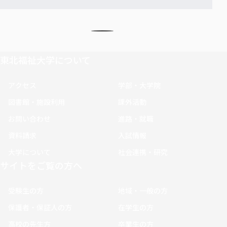
東北福祉大学について
アクセス
学部・大学院
図書館・施設利用
課外活動
お問い合わせ
進路・就職
資料請求
入試情報
大学について
社会連携・研究
サイトをご覧の方へ
受験生の方
地域・一般の方
保護者・保証人の方
在学生の方
高校の先生方
卒業生の方