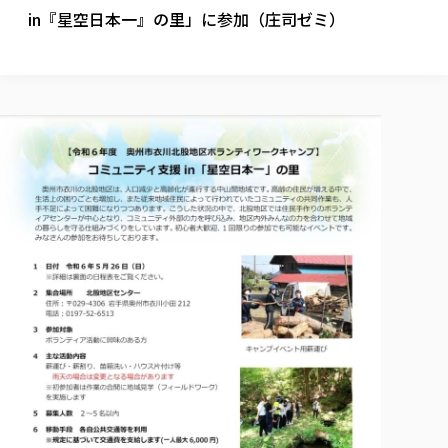
校歌の歴史
健康科学部
寄附行為
in『星空日本一』の里」に参加（庄司ゼミ）
進学相談会
本学のシラバスについて
教育学科
取得可能な資格・免許
校章・マーク・カラー
健康科学部
体育会・運動サークル紹介
社会連携・研究
ガバナンス・コード
国際交流TOP
一般事業主行動計画
産業福祉マネジメント学科
寄附の受け入れ
オープンキャンパス
中期事業計画
保健看護学科
東北福祉大学のキャリアサポート
公的資金等の不正使用の防止に関する基本方針
文化会・文化系サークル紹介
関連法人
交換留学生 Exchange students
事業計画／財務・事業報告
生涯教育・キャリア教育
リハビリテーション学科
社会連携・研究 TOP
情報福祉マネジメント学科
東北福祉大学のキャリアサポート
研究活動における不正行為の防止等に関する対応
教職員募集
採用ご担当者様へ
大学評価
医療経営管理学科
大学指定団体紹介
大学広報誌「TFU Newsletter 東北福祉大学通信」
進路・就職支援
海外留学・研修
役員・評議員一覧
仏教専修科
採用ご担当者様へ
東北福祉大学の研究活動
IR情報
生涯教育・キャリア教育TOP
初年次教育（リエゾンゼミⅠ）について
関連法人
東北福祉大学のキャリア教育
在学生の方
キャンパス案内
東北福祉大学の研究活動
学校教育法施行規則第172条の2に基づく情報公開
センター長の挨拶
外国人在学生
リエゾンゼミ・ナビ（テキスト等）
大学院
在学生の方
東北福祉大学の紀要・リポジトリ
生涯学習・社会人講座
教職課程における情報の公表
求人の受付について
東北福祉大学の研究紹介
卒業生の方
お役立ち情報（リンク集）
取材について
大学院
東北福祉大学の紀要・リポジトリ
資格取得報奨制度について
Prospective Students
学部・学科等設置計画履行状況報告書
単独学内説明会のご案内
共同研究等をご検討の皆様へ
通信教育部
卒業生の方
産学・産学官連携
放射線モニタリング測定結果（国見キャンパス）
月例TFU実学臨床研究セミナー
総合福祉学研究科 社会福祉学専攻 修士課程
東北福祉大学求人・インターンシップ検索サイト（キャリタスU
研究紀要
よくあるご質問
情報公開規程
通信教育部
産学・産学官連携
卒業後のキャリア支援体制
施設利用
学生支援センター国際交流の活動
総合福祉学研究科 社会福祉学専攻 博士課程
教職研究
カリキュラム（学部・大学院）
社会貢献・地域連携活動
特別支援教育研究室
通信制大学院 総合福祉学研究科 社会福祉学専攻 修士課程
在学生による訪問、情報提供へのご協力のお願い
「高齢者のフレイル予防及びデジタルデバイド解消に向けた産官
東北福祉大学のDNA
総合福祉学研究科 福祉心理学専攻 修士課程
東北福祉大学教育・教職センター特別支援教育研究年報一覧
社会貢献・地域連携活動
スタッフ紹介
通信制大学院 総合福祉学研究科 福祉心理学専攻 修士課程
卒業生アンケート
同窓会
高齢者施設特化型モジュラー車いす開発
その他の就学機会
生涯学習・社会人講座
教育学研究科 教育学専攻 修士課程
芹沢銈介美術工芸館年報
TFU教育フォーラム
社会貢献への取り組み
在学生インタビュー
学生参加 × 産学官連携 ～ 「行学一如」の実践
東北福祉大学機関リポジトリ
ニュース一覧
社会貢献・地域連携活動報告書
学びの特徴
学内ポータルシステム
自治体・団体等との主な協定
東北福祉大学オープンアクセス方針
Universal Passport