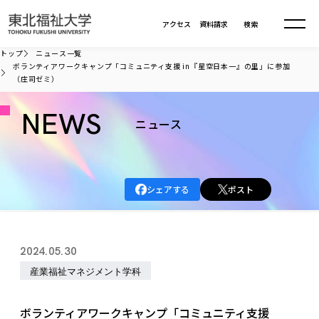
本文へ移動
アクセス
資料請求
検索
トップ
ニュース一覧
ボランティアワークキャンプ「コミュニティ支援 in『星空日本一』の里」に参加
（庄司ゼミ）
大学について
NEWS
ニュース
学部・大学院
大学についてTOP
大学理念
入試情報
学部・大学院TOP
大学理念
シェアする
ポスト
大学の概要
総合福祉学部
進路・就職
東北福祉大学の想い
入試情報TOP
大学の概要
総合福祉学部
建学の精神・教育の理念
大学の取り組み
共生まちづくり学部
2024.05.30
大学の歩み
入学試験
課外活動
学長室の窓
社会福祉学科
進路・就職 TOP
大学の取り組み
共生まちづくり学部
産業福祉マネジメント学科
学生・教職員・卒業生数
情報公開
教育方針
福祉心理学科
教育学部
社会連携・研究
デジタルパンフ
学則
共生まちづくり学科
情報公開
就職状況
国際交流
各種方針
福祉行政学科
課外活動 TOP
教育学部
ボランティアワークキャンプ「コミュニティ支援
カリキュラム編成ガイドライン