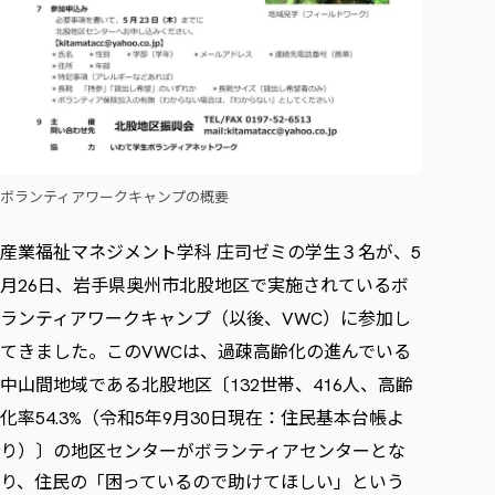
各種社会貢献活動の窓口
学びの特徴
自治体・団体等との主な協定
教員紹介・業績
伝承講座「311『伝える／備える』次世代塾」
ICT教育
研究所について
JICA草の根技術協力事業
初年次教育（リエゾンゼミⅠ）
研究者のご紹介
学びのサポート
被災地の子ども支援活動
実学臨床教育（総合福祉学部のみ履修可能）
学びのサポート
教育実践活動（教育学科学生のみ受講可能）
学費（学部学科）
禅のこころ
ボランティアワークキャンプの概要
授業料減免・奨学金等
宿舎の紹介
産業福祉マネジメント学科 庄司ゼミの学生３名が、
5
学生生活サポート
月
日、岩手県奥州市北股地区で実施されているボ
26
学生自主活動支援
ランティアワークキャンプ（以後、
）に参加し
VWC
社会人学生の育児支援（一時預かり）
てきました。この
は、過疎高齢化の進んでいる
VWC
学生総合補償制度
中山間地域である北股地区〔
世帯、
人、高齢
132
416
スポーツ傷害保険
化率
（令和
年
月
日現在：住民基本台帳よ
54.3%
5
9
30
り）〕の地区センターがボランティアセンターとな
り、住民の「困っているので助けてほしい」という