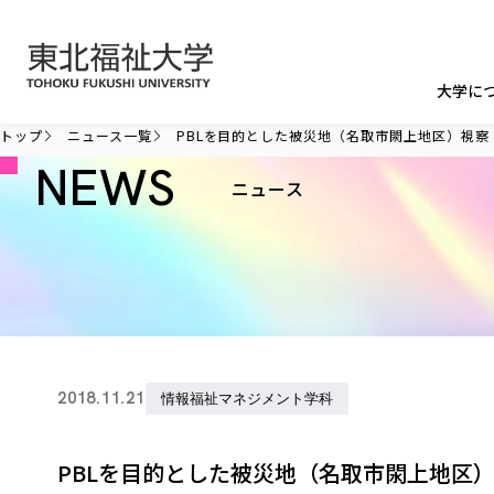
本文へ移動
大学に
トップ
ニュース一覧
PBLを目的とした被災地（名取市閖上地区）視察
NEWS
ニュース
2018.11.21
情報福祉マネジメント学科
PBLを目的とした被災地（名取市閖上地区