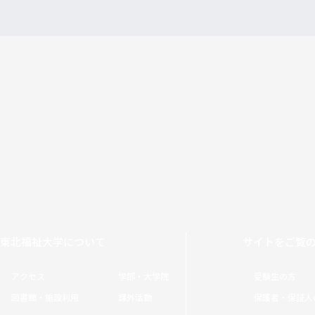
東北福祉大学について
サイトをご覧
アクセス
学部・大学院
受験生の方
図書館・施設利用
課外活動
保護者・保証人