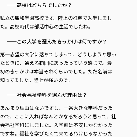
各種社会貢献活動の窓口
学びの特徴
自治体・団体等との主な協定
──高校はどちらでしたか？
教員紹介・業績
伝承講座「311『伝える／備える』次世代塾」
ICT教育
研究所について
私立の聖和学園高校です。陸上の推薦で入学しまし
JICA草の根技術協力事業
初年次教育（リエゾンゼミⅠ）
研究者のご紹介
学びのサポート
た。高校時代は部活中心の生活でしたね。
被災地の子ども支援活動
実学臨床教育（総合福祉学部のみ履修可能）
学びのサポート
──この大学を選んだきっかけは何ですか？
教育実践活動（教育学科学生のみ受講可能）
学費（学部学科）
禅のこころ
第一志望の大学に落ちてしまって、どうしようと思っ
授業料減免・奨学金等
たときに、通える範囲にあったっていう感じで。最
宿舎の紹介
初のきっかけは本当それくらいでした。ただ名前は
学生生活サポート
知ってました。陸上が強いので。
学生自主活動支援
社会人学生の育児支援（一時預かり）
──社会福祉学科を選んだ理由は？
学生総合補償制度
あんまり理由はないですし、一番大きな学科だった
スポーツ傷害保険
ので、ここに入ればなんとかなるだろうと思って、社
会福祉学科にしました。入学前は不安しかなかった
ですね。福祉を学びたくて来てるわけじゃなかった