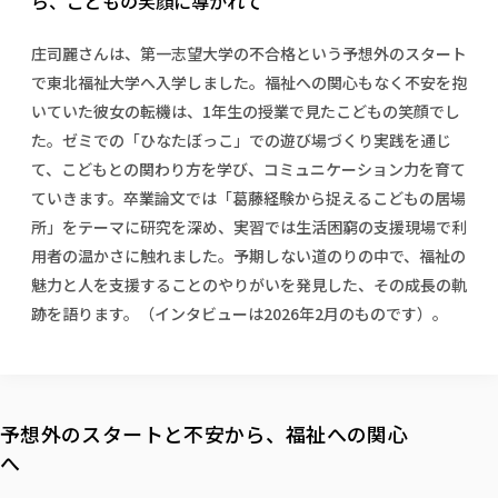
ら、こどもの笑顔に導かれて
校歌の歴史
健康科学部
寄附行為
進学相談会
本学のシラバスについて
教育学科
取得可能な資格・免許
校章・マーク・カラー
健康科学部
体育会・運動サークル紹介
社会連携・研究
ガバナンス・コード
国際交流TOP
庄司麗さんは、第一志望大学の不合格という予想外のスタート
一般事業主行動計画
産業福祉マネジメント学科
寄附の受け入れ
オープンキャンパス
で東北福祉大学へ入学しました。福祉への関心もなく不安を抱
中期事業計画
保健看護学科
東北福祉大学のキャリアサポート
公的資金等の不正使用の防止に関する基本方針
文化会・文化系サークル紹介
関連法人
いていた彼女の転機は、1年生の授業で見たこどもの笑顔でし
交換留学生 Exchange students
事業計画／財務・事業報告
生涯教育・キャリア教育
リハビリテーション学科
社会連携・研究 TOP
情報福祉マネジメント学科
東北福祉大学のキャリアサポート
研究活動における不正行為の防止等に関する対応
た。ゼミでの「ひなたぼっこ」での遊び場づくり実践を通じ
教職員募集
採用ご担当者様へ
大学評価
医療経営管理学科
大学指定団体紹介
大学広報誌「TFU Newsletter 東北福祉大学通信」
進路・就職支援
て、こどもとの関わり方を学び、コミュニケーション力を育て
海外留学・研修
役員・評議員一覧
仏教専修科
採用ご担当者様へ
東北福祉大学の研究活動
IR情報
生涯教育・キャリア教育TOP
ていきます。卒業論文では「葛藤経験から捉えるこどもの居場
初年次教育（リエゾンゼミⅠ）について
関連法人
東北福祉大学のキャリア教育
在学生の方
キャンパス案内
東北福祉大学の研究活動
学校教育法施行規則第172条の2に基づく情報公開
センター長の挨拶
所」をテーマに研究を深め、実習では生活困窮の支援現場で利
外国人在学生
リエゾンゼミ・ナビ（テキスト等）
大学院
在学生の方
東北福祉大学の紀要・リポジトリ
生涯学習・社会人講座
用者の温かさに触れました。予期しない道のりの中で、福祉の
教職課程における情報の公表
求人の受付について
東北福祉大学の研究紹介
卒業生の方
お役立ち情報（リンク集）
取材について
大学院
東北福祉大学の紀要・リポジトリ
資格取得報奨制度について
魅力と人を支援することのやりがいを発見した、その成長の軌
Prospective Students
学部・学科等設置計画履行状況報告書
単独学内説明会のご案内
共同研究等をご検討の皆様へ
通信教育部
卒業生の方
産学・産学官連携
放射線モニタリング測定結果（国見キャンパス）
月例TFU実学臨床研究セミナー
跡を語ります。（インタビューは2026年2月のものです）。
総合福祉学研究科 社会福祉学専攻 修士課程
東北福祉大学求人・インターンシップ検索サイト（キャリタスU
研究紀要
よくあるご質問
情報公開規程
通信教育部
産学・産学官連携
卒業後のキャリア支援体制
施設利用
学生支援センター国際交流の活動
総合福祉学研究科 社会福祉学専攻 博士課程
教職研究
カリキュラム（学部・大学院）
社会貢献・地域連携活動
特別支援教育研究室
通信制大学院 総合福祉学研究科 社会福祉学専攻 修士課程
在学生による訪問、情報提供へのご協力のお願い
「高齢者のフレイル予防及びデジタルデバイド解消に向けた産官
東北福祉大学のDNA
総合福祉学研究科 福祉心理学専攻 修士課程
東北福祉大学教育・教職センター特別支援教育研究年報一覧
社会貢献・地域連携活動
スタッフ紹介
通信制大学院 総合福祉学研究科 福祉心理学専攻 修士課程
卒業生アンケート
同窓会
高齢者施設特化型モジュラー車いす開発
その他の就学機会
生涯学習・社会人講座
教育学研究科 教育学専攻 修士課程
芹沢銈介美術工芸館年報
TFU教育フォーラム
予想外のスタートと不安から、福祉への関心
社会貢献への取り組み
在学生インタビュー
学生参加 × 産学官連携 ～ 「行学一如」の実践
東北福祉大学機関リポジトリ
へ
ニュース一覧
社会貢献・地域連携活動報告書
学びの特徴
学内ポータルシステム
自治体・団体等との主な協定
東北福祉大学オープンアクセス方針
Universal Passport