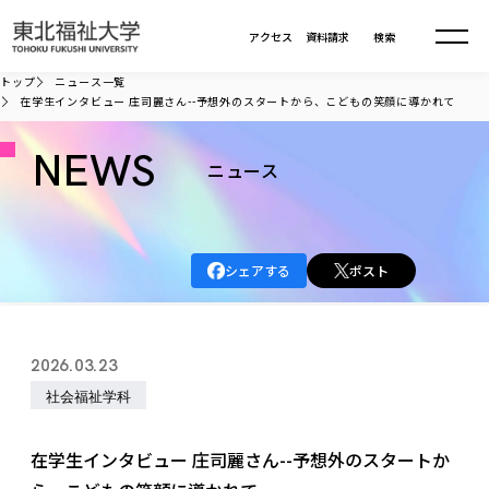
本文へ移動
アクセス
資料請求
検索
トップ
ニュース一覧
在学生インタビュー 庄司麗さん--予想外のスタートから、こどもの笑顔に導かれて
大学について
NEWS
ニュース
学部・大学院
大学についてTOP
大学理念
入試情報
学部・大学院TOP
シェアする
ポスト
大学理念
大学の概要
総合福祉学部
進路・就職
東北福祉大学の想い
入試情報TOP
大学の概要
総合福祉学部
2026.03.23
建学の精神・教育の理念
大学の取り組み
共生まちづくり学部
大学の歩み
入学試験
社会福祉学科
課外活動
学長室の窓
社会福祉学科
進路・就職 TOP
大学の取り組み
共生まちづくり学部
学生・教職員・卒業生数
情報公開
教育方針
福祉心理学科
教育学部
社会連携・研究
デジタルパンフ
在学生インタビュー 庄司麗さん--予想外のスタートか
学則
共生まちづくり学科
情報公開
就職状況
国際交流
各種方針
福祉行政学科
課外活動 TOP
教育学部
カリキュラム編成ガイドライン