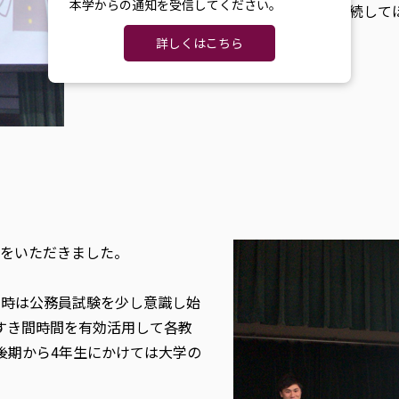
本学からの通知を受信してください。
強く、周りに流されず最後まで勉強を継続して
詳しくはこちら
をいただきました。
年時は公務員試験を少し意識し始
すき間時間を有効活用して各教
後期から4年生にかけては大学の