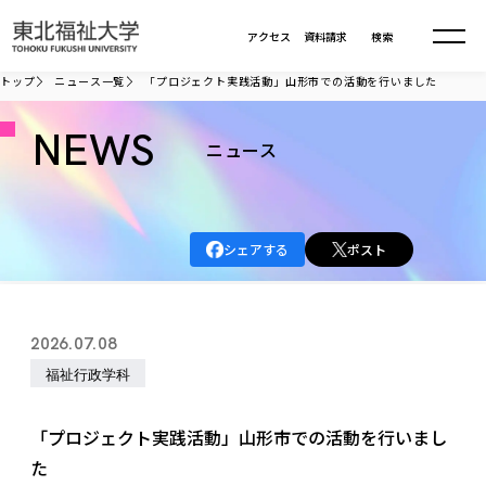
本文へ移動
アクセス
資料請求
検索
トップ
ニュース一覧
「プロジェクト実践活動」山形市での活動を行いました
大学について
NEWS
ニュース
学部・大学院
大学についてTOP
シェアする
ポスト
大学理念
入試情報
学部・大学院TOP
大学理念
大学の概要
総合福祉学部
進路・就職
東北福祉大学の想い
入試情報TOP
2026.07.08
大学の概要
総合福祉学部
建学の精神・教育の理念
大学の取り組み
福祉行政学科
共生まちづくり学部
大学の歩み
入学試験
課外活動
学長室の窓
社会福祉学科
進路・就職 TOP
大学の取り組み
共生まちづくり学部
学生・教職員・卒業生数
情報公開
教育方針
福祉心理学科
「プロジェクト実践活動」山形市での活動を行いまし
教育学部
社会連携・研究
デジタルパンフ
学則
共生まちづくり学科
情報公開
就職状況
た
国際交流
各種方針
福祉行政学科
課外活動 TOP
教育学部
カリキュラム編成ガイドライン