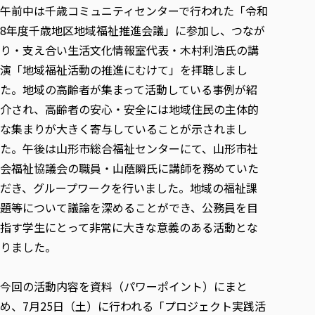
各種社会貢献活動の窓口
学びの特徴
自治体・団体等との主な協定
午前中は千歳コミュニティセンターで行われた「令和
教員紹介・業績
伝承講座「311『伝える／備える』次世代塾」
8年度千歳地区地域福祉推進会議」に参加し、つなが
ICT教育
研究所について
JICA草の根技術協力事業
り・支え合い生活文化情報室代表・木村利浩氏の講
初年次教育（リエゾンゼミⅠ）
研究者のご紹介
学びのサポート
演「地域福祉活動の推進にむけて」を拝聴しまし
被災地の子ども支援活動
実学臨床教育（総合福祉学部のみ履修可能）
学びのサポート
た。地域の高齢者が集まって活動している事例が紹
教育実践活動（教育学科学生のみ受講可能）
学費（学部学科）
介され、高齢者の安心・安全には地域住民の主体的
禅のこころ
授業料減免・奨学金等
な集まりが大きく寄与していることが示されまし
た。午後は山形市総合福祉センターにて、山形市社
宿舎の紹介
会福祉協議会の職員・山蔭瞬氏に講師を務めていた
学生生活サポート
だき、グループワークを行いました。地域の福祉課
学生自主活動支援
題等について議論を深めることができ、公務員を目
社会人学生の育児支援（一時預かり）
指す学生にとって非常に大きな意義のある活動とな
学生総合補償制度
りました。
スポーツ傷害保険
今回の活動内容を資料（パワーポイント）にまと
め、7月25日（土）に行われる「プロジェクト実践活