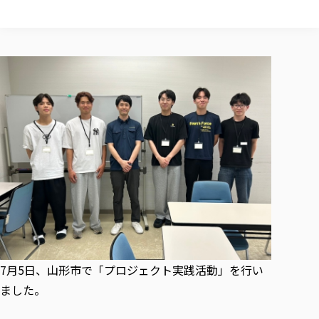
校歌の歴史
健康科学部
寄附行為
進学相談会
本学のシラバスについて
教育学科
取得可能な資格・免許
校章・マーク・カラー
健康科学部
体育会・運動サークル紹介
社会連携・研究
ガバナンス・コード
国際交流TOP
一般事業主行動計画
産業福祉マネジメント学科
寄附の受け入れ
オープンキャンパス
中期事業計画
保健看護学科
東北福祉大学のキャリアサポート
公的資金等の不正使用の防止に関する基本方針
文化会・文化系サークル紹介
関連法人
交換留学生 Exchange students
事業計画／財務・事業報告
生涯教育・キャリア教育
リハビリテーション学科
社会連携・研究 TOP
情報福祉マネジメント学科
東北福祉大学のキャリアサポート
研究活動における不正行為の防止等に関する対応
教職員募集
採用ご担当者様へ
大学評価
医療経営管理学科
大学指定団体紹介
大学広報誌「TFU Newsletter 東北福祉大学通信」
進路・就職支援
海外留学・研修
役員・評議員一覧
仏教専修科
採用ご担当者様へ
東北福祉大学の研究活動
IR情報
生涯教育・キャリア教育TOP
初年次教育（リエゾンゼミⅠ）について
関連法人
東北福祉大学のキャリア教育
在学生の方
キャンパス案内
東北福祉大学の研究活動
学校教育法施行規則第172条の2に基づく情報公開
センター長の挨拶
外国人在学生
リエゾンゼミ・ナビ（テキスト等）
大学院
在学生の方
東北福祉大学の紀要・リポジトリ
生涯学習・社会人講座
教職課程における情報の公表
求人の受付について
東北福祉大学の研究紹介
卒業生の方
お役立ち情報（リンク集）
取材について
大学院
東北福祉大学の紀要・リポジトリ
資格取得報奨制度について
Prospective Students
学部・学科等設置計画履行状況報告書
単独学内説明会のご案内
共同研究等をご検討の皆様へ
通信教育部
卒業生の方
産学・産学官連携
放射線モニタリング測定結果（国見キャンパス）
月例TFU実学臨床研究セミナー
総合福祉学研究科 社会福祉学専攻 修士課程
東北福祉大学求人・インターンシップ検索サイト（キャリタスU
研究紀要
よくあるご質問
情報公開規程
通信教育部
産学・産学官連携
卒業後のキャリア支援体制
施設利用
学生支援センター国際交流の活動
総合福祉学研究科 社会福祉学専攻 博士課程
教職研究
カリキュラム（学部・大学院）
社会貢献・地域連携活動
特別支援教育研究室
通信制大学院 総合福祉学研究科 社会福祉学専攻 修士課程
在学生による訪問、情報提供へのご協力のお願い
「高齢者のフレイル予防及びデジタルデバイド解消に向けた産官
東北福祉大学のDNA
総合福祉学研究科 福祉心理学専攻 修士課程
東北福祉大学教育・教職センター特別支援教育研究年報一覧
社会貢献・地域連携活動
スタッフ紹介
通信制大学院 総合福祉学研究科 福祉心理学専攻 修士課程
卒業生アンケート
同窓会
高齢者施設特化型モジュラー車いす開発
その他の就学機会
生涯学習・社会人講座
7月5日、山形市で「プロジェクト実践活動」を行い
教育学研究科 教育学専攻 修士課程
芹沢銈介美術工芸館年報
TFU教育フォーラム
社会貢献への取り組み
在学生インタビュー
学生参加 × 産学官連携 ～ 「行学一如」の実践
ました。
東北福祉大学機関リポジトリ
ニュース一覧
社会貢献・地域連携活動報告書
学びの特徴
学内ポータルシステム
自治体・団体等との主な協定
東北福祉大学オープンアクセス方針
Universal Passport