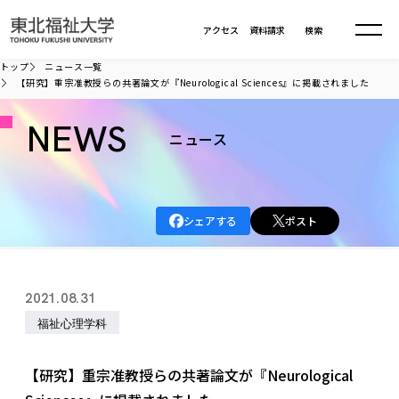
本文へ移動
アクセス
資料請求
検索
トップ
ニュース一覧
【研究】重宗准教授らの共著論文が『Neurological Sciences』に掲載されました
大学について
NEWS
ニュース
学部・大学院
大学についてTOP
大学理念
入試情報
学部・大学院TOP
シェアする
ポスト
大学理念
大学の概要
総合福祉学部
進路・就職
東北福祉大学の想い
入試情報TOP
大学の概要
総合福祉学部
2021.08.31
建学の精神・教育の理念
大学の取り組み
共生まちづくり学部
大学の歩み
入学試験
福祉心理学科
課外活動
学長室の窓
社会福祉学科
進路・就職 TOP
大学の取り組み
共生まちづくり学部
学生・教職員・卒業生数
情報公開
教育方針
福祉心理学科
教育学部
社会連携・研究
デジタルパンフ
【研究】重宗准教授らの共著論文が『Neurological
学則
共生まちづくり学科
情報公開
就職状況
国際交流
各種方針
福祉行政学科
課外活動 TOP
教育学部
カリキュラム編成ガイドライン