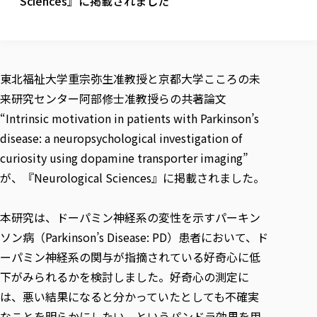
Sciences』に掲載されました
校歌の歴史
健康科学部
寄附行為
進学相談会
本学のシラバスについて
教育学科
取得可能な資格・免許
校章・マーク・カラー
健康科学部
体育会・運動サークル紹介
社会連携・研究
ガバナンス・コード
国際交流TOP
一般事業主行動計画
産業福祉マネジメント学科
寄附の受け入れ
オープンキャンパス
中期事業計画
保健看護学科
東北福祉大学のキャリアサポート
公的資金等の不正使用の防止に関する基本方針
文化会・文化系サークル紹介
関連法人
交換留学生 Exchange students
事業計画／財務・事業報告
生涯教育・キャリア教育
リハビリテーション学科
東北福祉大学重宗弥生准教授と京都大学こころの未
社会連携・研究 TOP
情報福祉マネジメント学科
東北福祉大学のキャリアサポート
研究活動における不正行為の防止等に関する対応
教職員募集
採用ご担当者様へ
来研究センター阿部修士准教授らの共著論文
大学評価
医療経営管理学科
大学指定団体紹介
大学広報誌「TFU Newsletter 東北福祉大学通信」
進路・就職支援
海外留学・研修
役員・評議員一覧
仏教専修科
採用ご担当者様へ
“Intrinsic motivation in patients with Parkinson’s
東北福祉大学の研究活動
IR情報
生涯教育・キャリア教育TOP
初年次教育（リエゾンゼミⅠ）について
関連法人
東北福祉大学のキャリア教育
在学生の方
キャンパス案内
disease: a neuropsychological investigation of
東北福祉大学の研究活動
学校教育法施行規則第172条の2に基づく情報公開
センター長の挨拶
外国人在学生
リエゾンゼミ・ナビ（テキスト等）
大学院
在学生の方
東北福祉大学の紀要・リポジトリ
curiosity using dopamine transporter imaging”
生涯学習・社会人講座
教職課程における情報の公表
求人の受付について
東北福祉大学の研究紹介
卒業生の方
お役立ち情報（リンク集）
取材について
大学院
が、『Neurological Sciences』に掲載されました。
東北福祉大学の紀要・リポジトリ
資格取得報奨制度について
Prospective Students
学部・学科等設置計画履行状況報告書
単独学内説明会のご案内
共同研究等をご検討の皆様へ
通信教育部
卒業生の方
産学・産学官連携
放射線モニタリング測定結果（国見キャンパス）
月例TFU実学臨床研究セミナー
総合福祉学研究科 社会福祉学専攻 修士課程
東北福祉大学求人・インターンシップ検索サイト（キャリタスU
研究紀要
よくあるご質問
情報公開規程
通信教育部
産学・産学官連携
本研究は、ドーパミン神経系の変性を示すパーキン
卒業後のキャリア支援体制
施設利用
学生支援センター国際交流の活動
総合福祉学研究科 社会福祉学専攻 博士課程
教職研究
カリキュラム（学部・大学院）
社会貢献・地域連携活動
特別支援教育研究室
ソン病（Parkinson’s Disease: PD）患者において、ド
通信制大学院 総合福祉学研究科 社会福祉学専攻 修士課程
在学生による訪問、情報提供へのご協力のお願い
「高齢者のフレイル予防及びデジタルデバイド解消に向けた産官
東北福祉大学のDNA
総合福祉学研究科 福祉心理学専攻 修士課程
東北福祉大学教育・教職センター特別支援教育研究年報一覧
社会貢献・地域連携活動
ーパミン神経系の関与が指摘されている好奇心に低
スタッフ紹介
通信制大学院 総合福祉学研究科 福祉心理学専攻 修士課程
卒業生アンケート
同窓会
高齢者施設特化型モジュラー車いす開発
その他の就学機会
生涯学習・社会人講座
教育学研究科 教育学専攻 修士課程
芹沢銈介美術工芸館年報
TFU教育フォーラム
下がみられるかを検討しました。好奇心の測定に
社会貢献への取り組み
在学生インタビュー
学生参加 × 産学官連携 ～ 「行学一如」の実践
東北福祉大学機関リポジトリ
ニュース一覧
は、悪い結果になると分かっていたとしても不確実
社会貢献・地域連携活動報告書
学びの特徴
学内ポータルシステム
自治体・団体等との主な協定
東北福祉大学オープンアクセス方針
なことを明らかにしたい、というパンドラ効果を用
Universal Passport