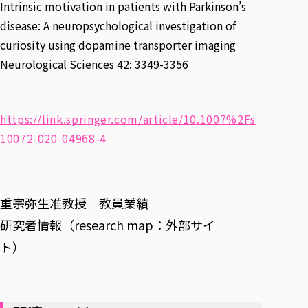
Intrinsic motivation in patients with Parkinson’s
disease: A neuropsychological investigation of
curiosity using dopamine transporter imaging
Neurological Sciences 42: 3349-3356
https://link.springer.com/article/10.1007%2Fs
10072-020-04968-4
重宗弥生准教授 教員業績
研究者情報（research map：外部サイ
ト）