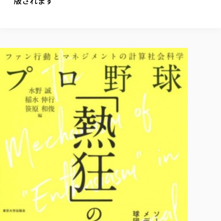
版されます
校歌の歴史
健康科学部
寄附行為
進学相談会
本学のシラバスについて
教育学科
取得可能な資格・免許
校章・マーク・カラー
健康科学部
体育会・運動サークル紹介
社会連携・研究
ガバナンス・コード
国際交流TOP
一般事業主行動計画
産業福祉マネジメント学科
寄附の受け入れ
オープンキャンパス
中期事業計画
保健看護学科
東北福祉大学のキャリアサポート
公的資金等の不正使用の防止に関する基本方針
文化会・文化系サークル紹介
関連法人
交換留学生 Exchange students
事業計画／財務・事業報告
生涯教育・キャリア教育
リハビリテーション学科
社会連携・研究 TOP
情報福祉マネジメント学科
東北福祉大学のキャリアサポート
研究活動における不正行為の防止等に関する対応
教職員募集
採用ご担当者様へ
大学評価
医療経営管理学科
大学指定団体紹介
大学広報誌「TFU Newsletter 東北福祉大学通信」
進路・就職支援
海外留学・研修
役員・評議員一覧
仏教専修科
採用ご担当者様へ
東北福祉大学の研究活動
IR情報
生涯教育・キャリア教育TOP
初年次教育（リエゾンゼミⅠ）について
関連法人
東北福祉大学のキャリア教育
在学生の方
キャンパス案内
東北福祉大学の研究活動
学校教育法施行規則第172条の2に基づく情報公開
センター長の挨拶
外国人在学生
リエゾンゼミ・ナビ（テキスト等）
大学院
在学生の方
東北福祉大学の紀要・リポジトリ
生涯学習・社会人講座
教職課程における情報の公表
求人の受付について
東北福祉大学の研究紹介
卒業生の方
お役立ち情報（リンク集）
取材について
大学院
東北福祉大学の紀要・リポジトリ
資格取得報奨制度について
Prospective Students
学部・学科等設置計画履行状況報告書
単独学内説明会のご案内
共同研究等をご検討の皆様へ
通信教育部
卒業生の方
産学・産学官連携
放射線モニタリング測定結果（国見キャンパス）
月例TFU実学臨床研究セミナー
総合福祉学研究科 社会福祉学専攻 修士課程
東北福祉大学求人・インターンシップ検索サイト（キャリタスU
研究紀要
よくあるご質問
情報公開規程
通信教育部
産学・産学官連携
卒業後のキャリア支援体制
施設利用
学生支援センター国際交流の活動
総合福祉学研究科 社会福祉学専攻 博士課程
教職研究
カリキュラム（学部・大学院）
社会貢献・地域連携活動
特別支援教育研究室
通信制大学院 総合福祉学研究科 社会福祉学専攻 修士課程
在学生による訪問、情報提供へのご協力のお願い
「高齢者のフレイル予防及びデジタルデバイド解消に向けた産官
東北福祉大学のDNA
総合福祉学研究科 福祉心理学専攻 修士課程
東北福祉大学教育・教職センター特別支援教育研究年報一覧
社会貢献・地域連携活動
スタッフ紹介
通信制大学院 総合福祉学研究科 福祉心理学専攻 修士課程
卒業生アンケート
同窓会
高齢者施設特化型モジュラー車いす開発
その他の就学機会
生涯学習・社会人講座
教育学研究科 教育学専攻 修士課程
芹沢銈介美術工芸館年報
TFU教育フォーラム
社会貢献への取り組み
在学生インタビュー
学生参加 × 産学官連携 ～ 「行学一如」の実践
東北福祉大学機関リポジトリ
ニュース一覧
社会貢献・地域連携活動報告書
学びの特徴
学内ポータルシステム
自治体・団体等との主な協定
東北福祉大学オープンアクセス方針
Universal Passport