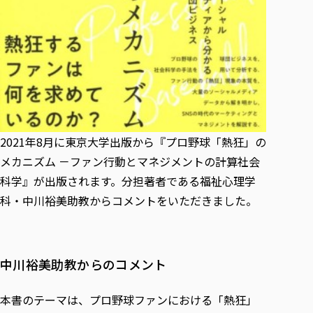
各種社会貢献活動の窓口
学びの特徴
自治体・団体等との主な協定
教員紹介・業績
伝承講座「311『伝える／備える』次世代塾」
ICT教育
研究所について
JICA草の根技術協力事業
初年次教育（リエゾンゼミⅠ）
研究者のご紹介
学びのサポート
被災地の子ども支援活動
実学臨床教育（総合福祉学部のみ履修可能）
学びのサポート
教育実践活動（教育学科学生のみ受講可能）
学費（学部学科）
禅のこころ
授業料減免・奨学金等
2021年8月に東京大学出版から『プロ野球「熱狂」の
宿舎の紹介
メカニズム －ファン行動とマネジメントの計算社会
学生生活サポート
科学』が出版されます。分担著者である福祉心理学
学生自主活動支援
科・中川裕美助教からコメントをいただきました。
社会人学生の育児支援（一時預かり）
学生総合補償制度
スポーツ傷害保険
中川裕美助教からのコメント
本書のテーマは、プロ野球ファンにおける「熱狂」