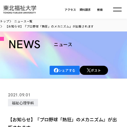
本文へ移動
アクセス
資料請求
検索
トップ
ニュース一覧
【お知らせ】『プロ野球「熱狂」のメカニズム』が出版されます
大学について
NEWS
ニュース
学部・大学院
大学についてTOP
大学理念
入試情報
学部・大学院TOP
シェアする
ポスト
大学理念
大学の概要
総合福祉学部
進路・就職
東北福祉大学の想い
入試情報TOP
大学の概要
総合福祉学部
2021.09.01
建学の精神・教育の理念
大学の取り組み
共生まちづくり学部
大学の歩み
入学試験
福祉心理学科
課外活動
学長室の窓
社会福祉学科
進路・就職 TOP
大学の取り組み
共生まちづくり学部
学生・教職員・卒業生数
情報公開
教育方針
福祉心理学科
教育学部
社会連携・研究
デジタルパンフ
【お知らせ】『プロ野球「熱狂」のメカニズム』が出
学則
共生まちづくり学科
情報公開
就職状況
国際交流
各種方針
福祉行政学科
課外活動 TOP
教育学部
カリキュラム編成ガイドライン