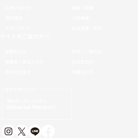
お問い合わせ
進路・就職
資料請求
入試情報
大学について
社会連携・研究
サイトをご覧の方へ
受験生の方
地域・一般の方
保護者・保証人の方
在学生の方
高校の先生方
卒業生の方
サイトポリシー
学内ポータルシステム
Universal Passport