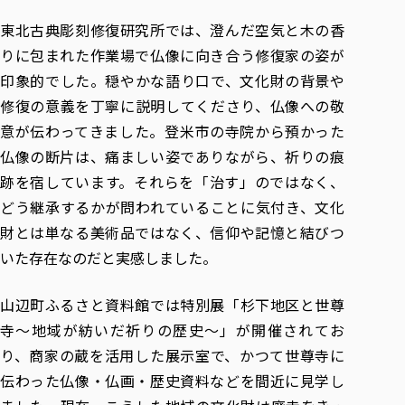
各種社会貢献活動の窓口
学びの特徴
自治体・団体等との主な協定
教員紹介・業績
東北古典彫刻修復研究所では、澄んだ空気と木の香
伝承講座「311『伝える／備える』次世代塾」
ICT教育
研究所について
りに包まれた作業場で仏像に向き合う修復家の姿が
JICA草の根技術協力事業
初年次教育（リエゾンゼミⅠ）
研究者のご紹介
学びのサポート
印象的でした。穏やかな語り口で、文化財の背景や
被災地の子ども支援活動
実学臨床教育（総合福祉学部のみ履修可能）
学びのサポート
修復の意義を丁寧に説明してくださり、仏像への敬
教育実践活動（教育学科学生のみ受講可能）
意が伝わってきました。登米市の寺院から預かった
学費（学部学科）
禅のこころ
仏像の断片は、痛ましい姿でありながら、祈りの痕
授業料減免・奨学金等
跡を宿しています。それらを「治す」のではなく、
宿舎の紹介
どう継承するかが問われていることに気付き、文化
学生生活サポート
財とは単なる美術品ではなく、信仰や記憶と結びつ
学生自主活動支援
いた存在なのだと実感しました。
社会人学生の育児支援（一時預かり）
学生総合補償制度
山辺町ふるさと資料館では特別展「杉下地区と世尊
寺～地域が紡いだ祈りの歴史～」が開催されてお
スポーツ傷害保険
り、商家の蔵を活用した展示室で、かつて世尊寺に
伝わった仏像・仏画・歴史資料などを間近に見学し