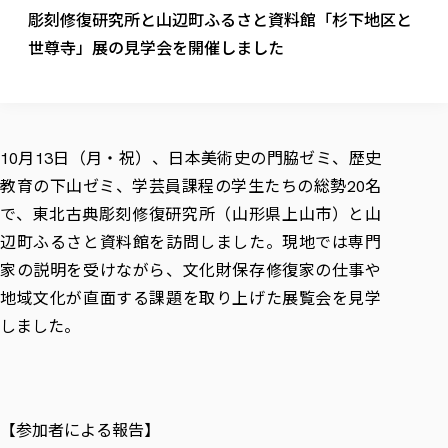
校歌の歴史
健康科学部
寄附行為
彫刻修復研究所と山辺町ふるさと資料館「杉下地区と
進学相談会
本学のシラバスについて
教育学科
取得可能な資格・免許
校章・マーク・カラー
健康科学部
体育会・運動サークル紹介
社会連携・研究
ガバナンス・コード
世尊寺」展の見学会を開催しました
国際交流TOP
一般事業主行動計画
産業福祉マネジメント学科
寄附の受け入れ
オープンキャンパス
中期事業計画
保健看護学科
東北福祉大学のキャリアサポート
公的資金等の不正使用の防止に関する基本方針
文化会・文化系サークル紹介
関連法人
交換留学生 Exchange students
事業計画／財務・事業報告
生涯教育・キャリア教育
リハビリテーション学科
社会連携・研究 TOP
情報福祉マネジメント学科
東北福祉大学のキャリアサポート
研究活動における不正行為の防止等に関する対応
教職員募集
採用ご担当者様へ
大学評価
医療経営管理学科
大学指定団体紹介
大学広報誌「TFU Newsletter 東北福祉大学通信」
進路・就職支援
海外留学・研修
月
日（月・祝）、日本美術史の門脇ゼミ、歴史
役員・評議員一覧
10
13
仏教専修科
採用ご担当者様へ
東北福祉大学の研究活動
IR情報
生涯教育・キャリア教育TOP
初年次教育（リエゾンゼミⅠ）について
関連法人
東北福祉大学のキャリア教育
教育の下山ゼミ、学芸員課程の学生たちの総勢
名
在学生の方
20
キャンパス案内
東北福祉大学の研究活動
学校教育法施行規則第172条の2に基づく情報公開
センター長の挨拶
外国人在学生
リエゾンゼミ・ナビ（テキスト等）
で、東北古典彫刻修復研究所（山形県上山市）と山
大学院
在学生の方
東北福祉大学の紀要・リポジトリ
生涯学習・社会人講座
教職課程における情報の公表
求人の受付について
東北福祉大学の研究紹介
卒業生の方
辺町ふるさと資料館を訪問しました。現地では専門
お役立ち情報（リンク集）
取材について
大学院
東北福祉大学の紀要・リポジトリ
資格取得報奨制度について
Prospective Students
学部・学科等設置計画履行状況報告書
単独学内説明会のご案内
共同研究等をご検討の皆様へ
通信教育部
家の説明を受けながら、文化財保存修復家の仕事や
卒業生の方
産学・産学官連携
放射線モニタリング測定結果（国見キャンパス）
月例TFU実学臨床研究セミナー
総合福祉学研究科 社会福祉学専攻 修士課程
東北福祉大学求人・インターンシップ検索サイト（キャリタスU
研究紀要
よくあるご質問
情報公開規程
地域文化が直面する課題を取り上げた展覧会を見学
通信教育部
産学・産学官連携
卒業後のキャリア支援体制
施設利用
学生支援センター国際交流の活動
総合福祉学研究科 社会福祉学専攻 博士課程
教職研究
カリキュラム（学部・大学院）
社会貢献・地域連携活動
しました。
特別支援教育研究室
通信制大学院 総合福祉学研究科 社会福祉学専攻 修士課程
在学生による訪問、情報提供へのご協力のお願い
「高齢者のフレイル予防及びデジタルデバイド解消に向けた産官
東北福祉大学のDNA
総合福祉学研究科 福祉心理学専攻 修士課程
東北福祉大学教育・教職センター特別支援教育研究年報一覧
社会貢献・地域連携活動
スタッフ紹介
通信制大学院 総合福祉学研究科 福祉心理学専攻 修士課程
卒業生アンケート
同窓会
高齢者施設特化型モジュラー車いす開発
その他の就学機会
生涯学習・社会人講座
教育学研究科 教育学専攻 修士課程
芹沢銈介美術工芸館年報
TFU教育フォーラム
社会貢献への取り組み
在学生インタビュー
学生参加 × 産学官連携 ～ 「行学一如」の実践
東北福祉大学機関リポジトリ
ニュース一覧
社会貢献・地域連携活動報告書
学びの特徴
学内ポータルシステム
自治体・団体等との主な協定
【参加者による報告】
東北福祉大学オープンアクセス方針
Universal Passport