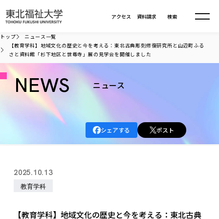
本文へ移動
アクセス
資料請求
検索
トップ
ニュース一覧
【教育学科】地域文化の歴史と今を考える：東北古典彫刻修復研究所と山辺町ふる
さと資料館「杉下地区と世尊寺」展の見学会を開催しました
大学について
NEWS
ニュース
学部・大学院
大学についてTOP
大学理念
入試情報
学部・大学院TOP
大学理念
シェアする
ポスト
大学の概要
総合福祉学部
進路・就職
東北福祉大学の想い
入試情報TOP
大学の概要
総合福祉学部
建学の精神・教育の理念
大学の取り組み
共生まちづくり学部
2025.10.13
大学の歩み
入学試験
課外活動
学長室の窓
社会福祉学科
進路・就職 TOP
大学の取り組み
共生まちづくり学部
教育学科
学生・教職員・卒業生数
情報公開
教育方針
福祉心理学科
教育学部
社会連携・研究
デジタルパンフ
学則
共生まちづくり学科
情報公開
就職状況
国際交流
各種方針
福祉行政学科
課外活動 TOP
教育学部
【教育学科】地域文化の歴史と今を考える：東北古典
カリキュラム編成ガイドライン