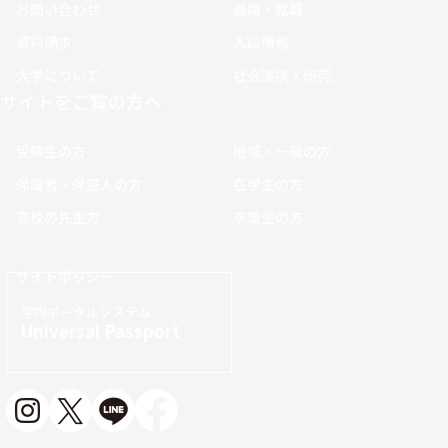
お問い合わせ
進路・就職
資料請求
入試情報
大学について
社会連携・研究
サイトをご覧の方へ
受験生の方
地域・一般の方
保護者・保証人の方
在学生の方
高校の先生方
卒業生の方
サイトポリシー
学内ポータルシステム
Universal Passport