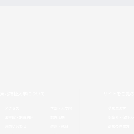
東北福祉大学について
サイトをご覧
アクセス
学部・大学院
受験生の方
図書館・施設利用
課外活動
保護者・保証人
お問い合わせ
進路・就職
高校の先生方