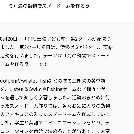
校歌の歴史
健康科学部
寄附行為
ミ）海の動物でスノードームを作ろう！
進学相談会
本学のシラバスについて
教育学科
取得可能な資格・免許
校章・マーク・カラー
健康科学部
体育会・運動サークル紹介
社会連携・研究
ガバナンス・コード
国際交流TOP
一般事業主行動計画
産業福祉マネジメント学科
寄附の受け入れ
オープンキャンパス
中期事業計画
保健看護学科
東北福祉大学のキャリアサポート
公的資金等の不正使用の防止に関する基本方針
文化会・文化系サークル紹介
関連法人
交換留学生 Exchange students
事業計画／財務・事業報告
生涯教育・キャリア教育
リハビリテーション学科
社会連携・研究 TOP
情報福祉マネジメント学科
東北福祉大学のキャリアサポート
研究活動における不正行為の防止等に関する対応
教職員募集
8月20日、「TFU土曜子ども塾」第2クールが始まり
採用ご担当者様へ
大学評価
医療経営管理学科
大学指定団体紹介
大学広報誌「TFU Newsletter 東北福祉大学通信」
進路・就職支援
海外留学・研修
ました。第2クール初日は、伊勢ゼミが主催し、英語
役員・評議員一覧
仏教専修科
採用ご担当者様へ
東北福祉大学の研究活動
IR情報
生涯教育・キャリア教育TOP
初年次教育（リエゾンゼミⅠ）について
関連法人
東北福祉大学のキャリア教育
活動を行いました。テーマは「海の動物でスノード
在学生の方
キャンパス案内
東北福祉大学の研究活動
学校教育法施行規則第172条の2に基づく情報公開
センター長の挨拶
外国人在学生
リエゾンゼミ・ナビ（テキスト等）
ームを作ろう！」です。
大学院
在学生の方
東北福祉大学の紀要・リポジトリ
生涯学習・社会人講座
教職課程における情報の公表
求人の受付について
東北福祉大学の研究紹介
卒業生の方
お役立ち情報（リンク集）
取材について
大学院
東北福祉大学の紀要・リポジトリ
資格取得報奨制度について
Prospective Students
学部・学科等設置計画履行状況報告書
単独学内説明会のご案内
共同研究等をご検討の皆様へ
通信教育部
dolphinやwhale、fishなどの海の生き物の英単語
卒業生の方
産学・産学官連携
放射線モニタリング測定結果（国見キャンパス）
月例TFU実学臨床研究セミナー
総合福祉学研究科 社会福祉学専攻 修士課程
東北福祉大学求人・インターンシップ検索サイト（キャリタスU
研究紀要
よくあるご質問
情報公開規程
を、Listen & SwimやFishingゲームなど様々なゲー
通信教育部
産学・産学官連携
卒業後のキャリア支援体制
施設利用
学生支援センター国際交流の活動
総合福祉学研究科 社会福祉学専攻 博士課程
教職研究
カリキュラム（学部・大学院）
社会貢献・地域連携活動
ムを通して楽しく学習しました。活動のまとめに行
特別支援教育研究室
通信制大学院 総合福祉学研究科 社会福祉学専攻 修士課程
在学生による訪問、情報提供へのご協力のお願い
「高齢者のフレイル予防及びデジタルデバイド解消に向けた産官
東北福祉大学のDNA
総合福祉学研究科 福祉心理学専攻 修士課程
東北福祉大学教育・教職センター特別支援教育研究年報一覧
ったスノードーム作りでは、各々お気に入りの動物
社会貢献・地域連携活動
スタッフ紹介
通信制大学院 総合福祉学研究科 福祉心理学専攻 修士課程
卒業生アンケート
同窓会
高齢者施設特化型モジュラー車いす開発
その他の就学機会
生涯学習・社会人講座
教育学研究科 教育学専攻 修士課程
のフィギュアの入ったスノードームを作成していま
芹沢銈介美術工芸館年報
TFU教育フォーラム
社会貢献への取り組み
在学生インタビュー
学生参加 × 産学官連携 ～ 「行学一如」の実践
した。学生と英語でコミュニケーションをとり、デ
東北福祉大学機関リポジトリ
ニュース一覧
社会貢献・地域連携活動報告書
学びの特徴
学内ポータルシステム
自治体・団体等との主な協定
コレーションを自分で決めることが出来ていて大変
東北福祉大学オープンアクセス方針
Universal Passport