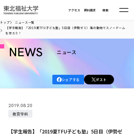
本文へ移動
アクセス
資料請求
検索
トップ
ニュース一覧
【学生報告】「2019夏TFU子ども塾」5日目（伊勢ゼミ）海の動物でスノードーム
を作ろう！
大学について
NEWS
ニュース
学部・大学院
大学についてTOP
大学理念
入試情報
学部・大学院TOP
大学理念
シェアする
ポスト
大学の概要
総合福祉学部
進路・就職
東北福祉大学の想い
入試情報TOP
大学の概要
総合福祉学部
建学の精神・教育の理念
大学の取り組み
共生まちづくり学部
2019.08.20
大学の歩み
入学試験
課外活動
学長室の窓
社会福祉学科
進路・就職 TOP
大学の取り組み
共生まちづくり学部
教育学科
学生・教職員・卒業生数
情報公開
教育方針
福祉心理学科
教育学部
社会連携・研究
デジタルパンフ
学則
共生まちづくり学科
情報公開
就職状況
国際交流
各種方針
福祉行政学科
課外活動 TOP
教育学部
【学生報告】「2019夏TFU子ども塾」5日目（伊勢ゼ
カリキュラム編成ガイドライン