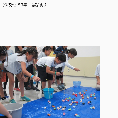
（伊勢ゼミ3年 黒須顯）