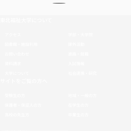
東北福祉大学について
アクセス
学部・大学院
図書館・施設利用
課外活動
お問い合わせ
進路・就職
資料請求
入試情報
大学について
社会連携・研究
サイトをご覧の方へ
受験生の方
地域・一般の方
保護者・保証人の方
在学生の方
高校の先生方
卒業生の方