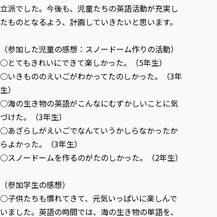
各種社会貢献活動の窓口
学びの特徴
自治体・団体等との主な協定
立派でした。今後も、児童たちの英語活動が充実し
教員紹介・業績
伝承講座「311『伝える／備える』次世代塾」
たものとなるよう、計画していきたいと思います。
ICT教育
研究所について
JICA草の根技術協力事業
初年次教育（リエゾンゼミⅠ）
研究者のご紹介
学びのサポート
被災地の子ども支援活動
（参加した児童の感想：スノードーム作りの活動）
実学臨床教育（総合福祉学部のみ履修可能）
学びのサポート
○とてもきれいにできて楽しかった。（5年生）
教育実践活動（教育学科学生のみ受講可能）
学費（学部学科）
○いきもののえいごがわかってたのしかった。（3年
禅のこころ
授業料減免・奨学金等
生）
宿舎の紹介
○海の生き物の英語がこんなにむずかしいことに気
づけた。（3年生）
学生生活サポート
○あざらしがえいごでなんていうかしらなかったか
学生自主活動支援
らよかった。（3年生）
社会人学生の育児支援（一時預かり）
○スノードームを作るのがたのしかった。（2年生）
学生総合補償制度
スポーツ傷害保険
（参加学生の感想）
○子供たちも慣れてきて、元気いっぱいに楽しんで
いました。英語の時間では、海の生き物の単語を、