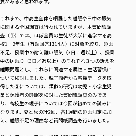
要があると思われます。
これまで、中高生全体を網羅した睡眠や日中の眠気
に関する全国調査は行われていますが、本質問紙調
査（①）では、ほぼ全員の生徒が大学に進学する高
校1・2年生（有効回答1314人）に対象を絞り、睡眠
不足、授業中の耐え難い眠気（3日／週以上）、授業
中の居眠り（3日／週以上）のそれぞれ３つの訴えを
睡眠問題とし、これらに関連する属性・生活習慣に
ついて検討しました。親子両者から客観データを取
得した②については、類似の研究は幼児・小学生児
童と保護者の睡眠を検討した質問紙調査のみであ
り、高校生の親子については今回が初めての試みに
なります。夏と秋の計2回、各1週間の睡眠測定に加
え、睡眠不足の理由など質問紙調査も行いました。