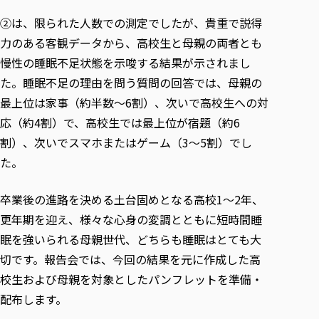
②は、限られた人数での測定でしたが、貴重で説得
力のある客観データから、高校生と母親の両者とも
慢性の睡眠不足状態を示唆する結果が示されまし
た。睡眠不足の理由を問う質問の回答では、母親の
最上位は家事（約半数～6割）、次いで高校生への対
応（約4割）で、高校生では最上位が宿題（約6
割）、次いでスマホまたはゲーム（3～5割）でし
た。
卒業後の進路を決める土台固めとなる高校1～2年、
更年期を迎え、様々な心身の変調とともに短時間睡
眠を強いられる母親世代、どちらも睡眠はとても大
切です。報告会では、今回の結果を元に作成した高
校生および母親を対象としたパンフレットを準備・
配布します。