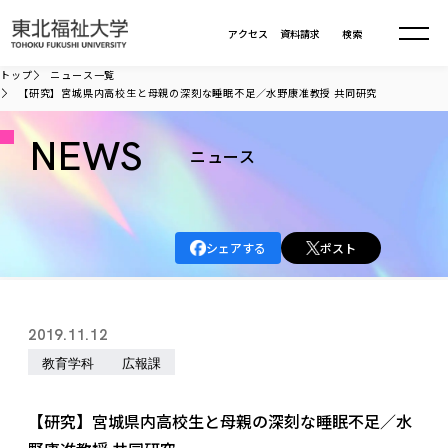
本文へ移動
アクセス
資料請求
検索
トップ
ニュース一覧
【研究】宮城県内高校生と母親の深刻な睡眠不足／水野康准教授 共同研究
大学について
NEWS
ニュース
学部・大学院
大学についてTOP
大学理念
入試情報
学部・大学院TOP
シェアする
ポスト
大学理念
大学の概要
総合福祉学部
進路・就職
東北福祉大学の想い
入試情報TOP
大学の概要
総合福祉学部
2019.11.12
建学の精神・教育の理念
大学の取り組み
共生まちづくり学部
大学の歩み
入学試験
教育学科
広報課
課外活動
学長室の窓
社会福祉学科
進路・就職 TOP
大学の取り組み
共生まちづくり学部
学生・教職員・卒業生数
情報公開
教育方針
福祉心理学科
教育学部
社会連携・研究
デジタルパンフ
【研究】宮城県内高校生と母親の深刻な睡眠不足／水
学則
共生まちづくり学科
情報公開
就職状況
国際交流
各種方針
福祉行政学科
課外活動 TOP
教育学部
カリキュラム編成ガイドライン