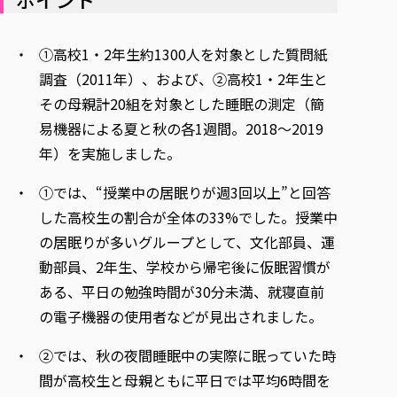
各種社会貢献活動の窓口
学びの特徴
自治体・団体等との主な協定
教員紹介・業績
伝承講座「311『伝える／備える』次世代塾」
ICT教育
研究所について
①高校1・2年生約1300人を対象とした質問紙
JICA草の根技術協力事業
初年次教育（リエゾンゼミⅠ）
研究者のご紹介
学びのサポート
調査（2011年）、および、②高校1・2年生と
被災地の子ども支援活動
実学臨床教育（総合福祉学部のみ履修可能）
学びのサポート
その母親計20組を対象とした睡眠の測定（簡
教育実践活動（教育学科学生のみ受講可能）
易機器による夏と秋の各1週間。2018～2019
学費（学部学科）
禅のこころ
年）を実施しました。
授業料減免・奨学金等
宿舎の紹介
①では、“授業中の居眠りが週3回以上”と回答
学生生活サポート
した高校生の割合が全体の33%でした。授業中
の居眠りが多いグループとして、文化部員、運
学生自主活動支援
動部員、2年生、学校から帰宅後に仮眠習慣が
社会人学生の育児支援（一時預かり）
ある、平日の勉強時間が30分未満、就寝直前
学生総合補償制度
の電子機器の使用者などが見出されました。
スポーツ傷害保険
②では、秋の夜間睡眠中の実際に眠っていた時
間が高校生と母親ともに平日では平均6時間を