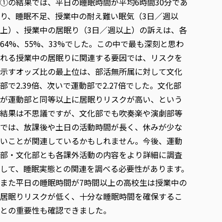
①の結果では、平日の睡眠時間が平均6時間30分であ
り、睡眠不足、授業中の耐え難い眠気（3日／週以
上）、授業中の居眠り（3日／週以上）の訴えは、各
64%、55%、33%でした。この中で最も深刻と思わ
れる授業中の居眠りに関連する要因では、リスクを
示すオッズ比の最上位は、部活無所属に対して文化
部で2.39倍、次いで運動部で2.27倍でした。文化部
が運動部と同等以上に居眠りリスクが高い、という
結果は不思議ですが、文化部でも吹奏楽や演劇部等
では、放課後や土日の活動時間が長く、休みが少な
いことが関連しているかもしれません。今後、運動
部・文化部とも各課外活動の内容をより詳細に調査
して、睡眠実態との関連を調べる必要性があります。
また平日の睡眠時間が7時間以上の高校生は授業中の
居眠りリスクが低く、十分な睡眠時間を確保するこ
との重要性も確認できました。