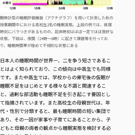
腕時計型の睡眠評価機器（アクチグラフ）を用いて計測した秋の
授業期間中における高校生2名の睡眠実態。上段の例では、就寝
時刻にバラつきがあるものの、起床時刻はほぼ一定でほぼ良好な
状態、下段は、夜間（24時～6時）に起きて課題等を行ってお
り、睡眠時間帯が極めて不規則な状態にある
日本人の睡眠時間が世界一、二を争う短さであるこ
とはよく知られており、この傾向は中高生でも同様
です。また中高生では、学校からの帰宅後の仮眠が
睡眠不足をはじめとする様々な不調と関連するこ
と、過剰な部活動も睡眠不足を引き起こす要因とし
て指摘されています。また高校生の母親世代は、年
代・性別で分類すると、最も睡眠時間の短い集団で
あり、その一因が家事や子育てにあることから、子
どもと母親の両者の観点から睡眠実態を検討する必