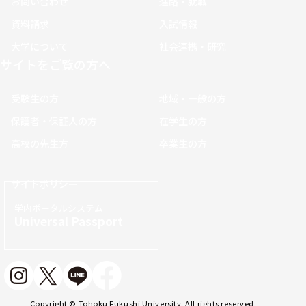
お問い合わせ
進路・就職
資料請求
入試情報
大学について
社会連携・研究
サイトをご覧の方へ
受験生の方
地域・一般の方
保護者・保証人の方
在学生の方
高校の先生方
卒業生の方
サイトポリシー
学内ポータルシステム
Universal Passport
Copyright © Tohoku Fukushi University. All rights reserved.