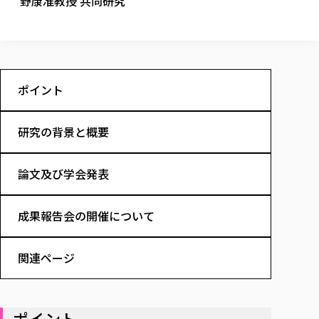
野康准教授 共同研究
校歌の歴史
健康科学部
寄附行為
進学相談会
本学のシラバスについて
教育学科
取得可能な資格・免許
校章・マーク・カラー
健康科学部
体育会・運動サークル紹介
社会連携・研究
ガバナンス・コード
国際交流TOP
一般事業主行動計画
産業福祉マネジメント学科
寄附の受け入れ
オープンキャンパス
中期事業計画
保健看護学科
東北福祉大学のキャリアサポート
公的資金等の不正使用の防止に関する基本方針
文化会・文化系サークル紹介
関連法人
交換留学生 Exchange students
事業計画／財務・事業報告
生涯教育・キャリア教育
リハビリテーション学科
社会連携・研究 TOP
情報福祉マネジメント学科
東北福祉大学のキャリアサポート
研究活動における不正行為の防止等に関する対応
ポイント
教職員募集
採用ご担当者様へ
大学評価
医療経営管理学科
大学指定団体紹介
大学広報誌「TFU Newsletter 東北福祉大学通信」
進路・就職支援
海外留学・研修
役員・評議員一覧
仏教専修科
採用ご担当者様へ
東北福祉大学の研究活動
IR情報
生涯教育・キャリア教育TOP
初年次教育（リエゾンゼミⅠ）について
関連法人
東北福祉大学のキャリア教育
研究の背景と概要
在学生の方
キャンパス案内
東北福祉大学の研究活動
学校教育法施行規則第172条の2に基づく情報公開
センター長の挨拶
外国人在学生
リエゾンゼミ・ナビ（テキスト等）
大学院
在学生の方
東北福祉大学の紀要・リポジトリ
生涯学習・社会人講座
教職課程における情報の公表
求人の受付について
東北福祉大学の研究紹介
卒業生の方
お役立ち情報（リンク集）
論文及び学会発表
取材について
大学院
東北福祉大学の紀要・リポジトリ
資格取得報奨制度について
Prospective Students
学部・学科等設置計画履行状況報告書
単独学内説明会のご案内
共同研究等をご検討の皆様へ
通信教育部
卒業生の方
産学・産学官連携
放射線モニタリング測定結果（国見キャンパス）
月例TFU実学臨床研究セミナー
総合福祉学研究科 社会福祉学専攻 修士課程
東北福祉大学求人・インターンシップ検索サイト（キャリタスU
研究紀要
よくあるご質問
情報公開規程
通信教育部
成果報告会の開催について
産学・産学官連携
卒業後のキャリア支援体制
施設利用
学生支援センター国際交流の活動
総合福祉学研究科 社会福祉学専攻 博士課程
教職研究
カリキュラム（学部・大学院）
社会貢献・地域連携活動
特別支援教育研究室
通信制大学院 総合福祉学研究科 社会福祉学専攻 修士課程
在学生による訪問、情報提供へのご協力のお願い
「高齢者のフレイル予防及びデジタルデバイド解消に向けた産官
東北福祉大学のDNA
総合福祉学研究科 福祉心理学専攻 修士課程
東北福祉大学教育・教職センター特別支援教育研究年報一覧
社会貢献・地域連携活動
関連ページ
スタッフ紹介
通信制大学院 総合福祉学研究科 福祉心理学専攻 修士課程
卒業生アンケート
同窓会
高齢者施設特化型モジュラー車いす開発
その他の就学機会
生涯学習・社会人講座
教育学研究科 教育学専攻 修士課程
芹沢銈介美術工芸館年報
TFU教育フォーラム
社会貢献への取り組み
在学生インタビュー
学生参加 × 産学官連携 ～ 「行学一如」の実践
東北福祉大学機関リポジトリ
ニュース一覧
社会貢献・地域連携活動報告書
学びの特徴
学内ポータルシステム
自治体・団体等との主な協定
ポイント
東北福祉大学オープンアクセス方針
Universal Passport