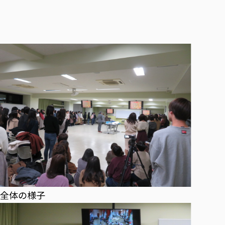
各種社会貢献活動の窓口
学びの特徴
自治体・団体等との主な協定
教員紹介・業績
伝承講座「311『伝える／備える』次世代塾」
ICT教育
研究所について
JICA草の根技術協力事業
初年次教育（リエゾンゼミⅠ）
研究者のご紹介
学びのサポート
被災地の子ども支援活動
実学臨床教育（総合福祉学部のみ履修可能）
学びのサポート
教育実践活動（教育学科学生のみ受講可能）
学費（学部学科）
禅のこころ
授業料減免・奨学金等
宿舎の紹介
学生生活サポート
学生自主活動支援
社会人学生の育児支援（一時預かり）
学生総合補償制度
スポーツ傷害保険
全体の様子