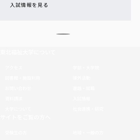
入試情報を見る
東北福祉大学について
アクセス
学部・大学院
図書館・施設利用
課外活動
お問い合わせ
進路・就職
資料請求
入試情報
大学について
社会連携・研究
サイトをご覧の方へ
受験生の方
地域・一般の方