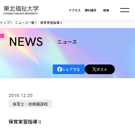
本文へ移動
アクセス
資料請求
検索
トップ
ニュース一覧
保育実習指導Ⅱ
大学について
NEWS
ニュース
学部・大学院
大学についてTOP
シェアする
ポスト
大学理念
入試情報
学部・大学院TOP
大学理念
大学の概要
総合福祉学部
進路・就職
東北福祉大学の想い
入試情報TOP
2018.12.20
大学の概要
総合福祉学部
建学の精神・教育の理念
大学の取り組み
保育士・幼稚園課程
共生まちづくり学部
大学の歩み
入学試験
課外活動
学長室の窓
社会福祉学科
進路・就職 TOP
大学の取り組み
共生まちづくり学部
学生・教職員・卒業生数
情報公開
教育方針
福祉心理学科
保育実習指導Ⅱ
教育学部
社会連携・研究
デジタルパンフ
学則
共生まちづくり学科
情報公開
就職状況
国際交流
各種方針
福祉行政学科
課外活動 TOP
教育学部
カリキュラム編成ガイドライン