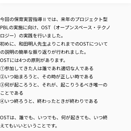
校歌の歴史
健康科学部
寄附行為
進学相談会
本学のシラバスについて
教育学科
取得可能な資格・免許
校章・マーク・カラー
健康科学部
体育会・運動サークル紹介
社会連携・研究
ガバナンス・コード
国際交流TOP
一般事業主行動計画
産業福祉マネジメント学科
今回の保育実習指導Ⅱでは、来年のプロジェクト型
寄附の受け入れ
オープンキャンパス
中期事業計画
保健看護学科
東北福祉大学のキャリアサポート
公的資金等の不正使用の防止に関する基本方針
PBLの実施に向け、OST（オープンスペース・テクノ
文化会・文化系サークル紹介
関連法人
交換留学生 Exchange students
事業計画／財務・事業報告
生涯教育・キャリア教育
リハビリテーション学科
社会連携・研究 TOP
情報福祉マネジメント学科
東北福祉大学のキャリアサポート
研究活動における不正行為の防止等に関する対応
ロジー）の実践を行いました。
教職員募集
採用ご担当者様へ
大学評価
医療経営管理学科
大学指定団体紹介
初めに、和田明人先生よりこれまでのOSTについて
大学広報誌「TFU Newsletter 東北福祉大学通信」
進路・就職支援
海外留学・研修
役員・評議員一覧
仏教専修科
採用ご担当者様へ
東北福祉大学の研究活動
IR情報
生涯教育・キャリア教育TOP
の説明の簡単な振り返りが行われました。
初年次教育（リエゾンゼミⅠ）について
関連法人
東北福祉大学のキャリア教育
在学生の方
キャンパス案内
東北福祉大学の研究活動
学校教育法施行規則第172条の2に基づく情報公開
センター長の挨拶
OSTには4つの原則があります。
外国人在学生
リエゾンゼミ・ナビ（テキスト等）
大学院
在学生の方
東北福祉大学の紀要・リポジトリ
生涯学習・社会人講座
教職課程における情報の公表
①参加してきた人は誰であれ適切な人である
求人の受付について
東北福祉大学の研究紹介
卒業生の方
お役立ち情報（リンク集）
取材について
大学院
東北福祉大学の紀要・リポジトリ
資格取得報奨制度について
Prospective Students
②いつ始まろうと、その時が正しい時である
学部・学科等設置計画履行状況報告書
単独学内説明会のご案内
共同研究等をご検討の皆様へ
通信教育部
卒業生の方
産学・産学官連携
放射線モニタリング測定結果（国見キャンパス）
月例TFU実学臨床研究セミナー
総合福祉学研究科 社会福祉学専攻 修士課程
東北福祉大学求人・インターンシップ検索サイト（キャリタスU
③何が起ころうと、それが、起こりうるべき唯一の
研究紀要
よくあるご質問
情報公開規程
通信教育部
産学・産学官連携
卒業後のキャリア支援体制
施設利用
学生支援センター国際交流の活動
ことである
総合福祉学研究科 社会福祉学専攻 博士課程
教職研究
カリキュラム（学部・大学院）
社会貢献・地域連携活動
特別支援教育研究室
通信制大学院 総合福祉学研究科 社会福祉学専攻 修士課程
在学生による訪問、情報提供へのご協力のお願い
「高齢者のフレイル予防及びデジタルデバイド解消に向けた産官
東北福祉大学のDNA
④いつ終ろうと、終わったときが終わりである
総合福祉学研究科 福祉心理学専攻 修士課程
東北福祉大学教育・教職センター特別支援教育研究年報一覧
社会貢献・地域連携活動
スタッフ紹介
通信制大学院 総合福祉学研究科 福祉心理学専攻 修士課程
卒業生アンケート
同窓会
高齢者施設特化型モジュラー車いす開発
その他の就学機会
生涯学習・社会人講座
教育学研究科 教育学専攻 修士課程
芹沢銈介美術工芸館年報
TFU教育フォーラム
社会貢献への取り組み
在学生インタビュー
OSTは、誰でも、いつでも、何が起きても、いつ終
学生参加 × 産学官連携 ～ 「行学一如」の実践
東北福祉大学機関リポジトリ
ニュース一覧
社会貢献・地域連携活動報告書
学びの特徴
学内ポータルシステム
自治体・団体等との主な協定
えてもいいということです。
東北福祉大学オープンアクセス方針
Universal Passport