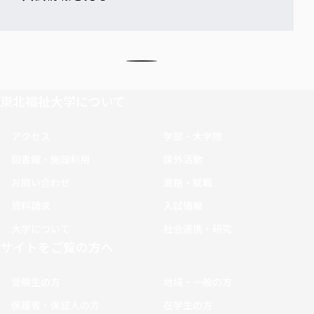
東北福祉大学について
アクセス
学部・大学院
図書館・施設利用
課外活動
お問い合わせ
進路・就職
資料請求
入試情報
大学について
社会連携・研究
サイトをご覧の方へ
受験生の方
地域・一般の方
保護者・保証人の方
在学生の方