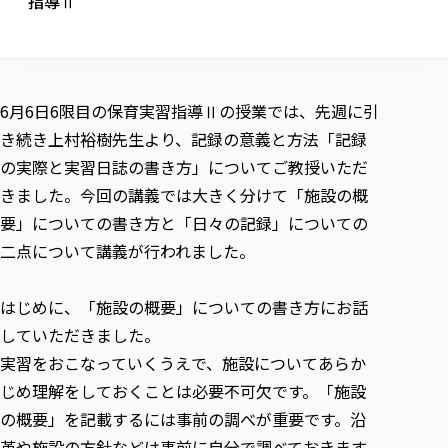
指導Ⅱ
校歌の歴史
健康科学部
寄附行為
進学相談会
本学のシラバスについて
教育学科
取得可能な資格・免許
校章・マーク・カラー
健康科学部
体育会・運動サークル紹介
社会連携・研究
ガバナンス・コード
国際交流TOP
一般事業主行動計画
産業福祉マネジメント学科
寄附の受け入れ
オープンキャンパス
中期事業計画
保健看護学科
東北福祉大学のキャリアサポート
公的資金等の不正使用の防止に関する基本方針
文化会・文化系サークル紹介
関連法人
交換留学生 Exchange students
事業計画／財務・事業報告
生涯教育・キャリア教育
リハビリテーション学科
6月6日6限目の保育実習指導Ⅱの授業では、先週に引
社会連携・研究 TOP
情報福祉マネジメント学科
東北福祉大学のキャリアサポート
研究活動における不正行為の防止等に関する対応
教職員募集
採用ご担当者様へ
き続き上村裕樹先生より、記録の意義と方法「記録
大学評価
医療経営管理学科
大学指定団体紹介
大学広報誌「TFU Newsletter 東北福祉大学通信」
進路・就職支援
海外留学・研修
役員・評議員一覧
仏教専修科
採用ご担当者様へ
の実際と実習日誌の書き方」についてご教授いただ
東北福祉大学の研究活動
IR情報
生涯教育・キャリア教育TOP
初年次教育（リエゾンゼミⅠ）について
関連法人
東北福祉大学のキャリア教育
在学生の方
キャンパス案内
きました。今回の講義では大きく分けて「施設の概
東北福祉大学の研究活動
学校教育法施行規則第172条の2に基づく情報公開
センター長の挨拶
外国人在学生
リエゾンゼミ・ナビ（テキスト等）
大学院
在学生の方
東北福祉大学の紀要・リポジトリ
要」についての書き方と「日々の記録」についての
生涯学習・社会人講座
教職課程における情報の公表
求人の受付について
東北福祉大学の研究紹介
卒業生の方
お役立ち情報（リンク集）
取材について
大学院
二点について講義が行われました。
東北福祉大学の紀要・リポジトリ
資格取得報奨制度について
Prospective Students
学部・学科等設置計画履行状況報告書
単独学内説明会のご案内
共同研究等をご検討の皆様へ
通信教育部
卒業生の方
産学・産学官連携
放射線モニタリング測定結果（国見キャンパス）
月例TFU実学臨床研究セミナー
総合福祉学研究科 社会福祉学専攻 修士課程
東北福祉大学求人・インターンシップ検索サイト（キャリタスU
研究紀要
よくあるご質問
情報公開規程
通信教育部
産学・産学官連携
はじめに、「施設の概要」についての書き方にお話
卒業後のキャリア支援体制
施設利用
学生支援センター国際交流の活動
総合福祉学研究科 社会福祉学専攻 博士課程
教職研究
カリキュラム（学部・大学院）
社会貢献・地域連携活動
特別支援教育研究室
していただきました。
通信制大学院 総合福祉学研究科 社会福祉学専攻 修士課程
在学生による訪問、情報提供へのご協力のお願い
「高齢者のフレイル予防及びデジタルデバイド解消に向けた産官
東北福祉大学のDNA
総合福祉学研究科 福祉心理学専攻 修士課程
東北福祉大学教育・教職センター特別支援教育研究年報一覧
社会貢献・地域連携活動
実習をおこなっていくうえで、施設についてあらか
スタッフ紹介
通信制大学院 総合福祉学研究科 福祉心理学専攻 修士課程
卒業生アンケート
同窓会
高齢者施設特化型モジュラー車いす開発
その他の就学機会
生涯学習・社会人講座
教育学研究科 教育学専攻 修士課程
芹沢銈介美術工芸館年報
TFU教育フォーラム
じめ理解をしておくことは必要不可欠です。「施設
社会貢献への取り組み
在学生インタビュー
学生参加 × 産学官連携 ～ 「行学一如」の実践
東北福祉大学機関リポジトリ
ニュース一覧
の概要」を記載するには事前の調べが重要です。沿
社会貢献・地域連携活動報告書
学びの特徴
学内ポータルシステム
自治体・団体等との主な協定
東北福祉大学オープンアクセス方針
革や施設の方針などは事前に自分で調べておきます
Universal Passport