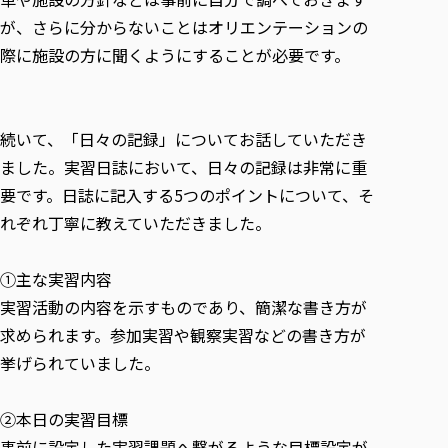
各種社会貢献活動の窓口
学びの特徴
自治体・団体等との主な協定
が、さらに分からないことはオリエンテーションの
教員紹介・業績
伝承講座「311『伝える／備える』次世代塾」
ICT教育
研究所について
際に施設の方に聞くようにすることが必要です。
JICA草の根技術協力事業
初年次教育（リエゾンゼミⅠ）
研究者のご紹介
学びのサポート
被災地の子ども支援活動
実学臨床教育（総合福祉学部のみ履修可能）
学びのサポート
続いて、「日々の記録」についてお話していただき
教育実践活動（教育学科学生のみ受講可能）
学費（学部学科）
ました。実習日誌において、日々の記録は非常に重
禅のこころ
授業料減免・奨学金等
要です。日誌に記入する5つのポイントについて、そ
宿舎の紹介
れぞれ丁寧に教えていただきました。
学生生活サポート
学生自主活動支援
①主な実習内容
社会人学生の育児支援（一時預かり）
実習活動の内容を示すものであり、簡潔な書き方が
求められます。参加実習や観察実習などの書き方が
学生総合補償制度
挙げられていました。
スポーツ傷害保険
②本日の実習目標
事前に設定した実習課題へ繋がるような目標設定が