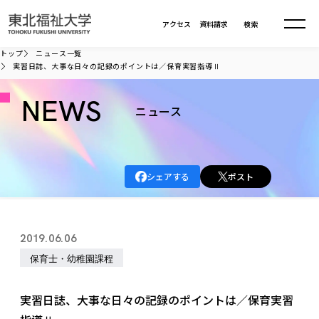
本文へ移動
アクセス
資料請求
検索
トップ
ニュース一覧
実習日誌、大事な日々の記録のポイントは／保育実習指導Ⅱ
大学について
NEWS
ニュース
学部・大学院
大学についてTOP
大学理念
入試情報
学部・大学院TOP
シェアする
ポスト
大学理念
大学の概要
総合福祉学部
進路・就職
東北福祉大学の想い
入試情報TOP
大学の概要
総合福祉学部
2019.06.06
建学の精神・教育の理念
大学の取り組み
共生まちづくり学部
大学の歩み
入学試験
保育士・幼稚園課程
課外活動
学長室の窓
社会福祉学科
進路・就職 TOP
大学の取り組み
共生まちづくり学部
学生・教職員・卒業生数
情報公開
教育方針
福祉心理学科
教育学部
社会連携・研究
デジタルパンフ
実習日誌、大事な日々の記録のポイントは／保育実習
学則
共生まちづくり学科
情報公開
就職状況
国際交流
各種方針
福祉行政学科
課外活動 TOP
教育学部
カリキュラム編成ガイドライン