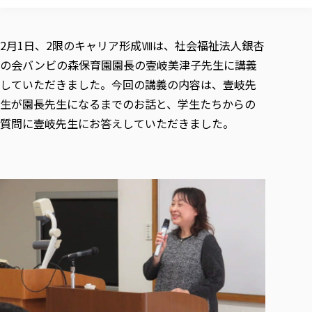
校歌の歴史
健康科学部
寄附行為
進学相談会
本学のシラバスについて
教育学科
取得可能な資格・免許
校章・マーク・カラー
健康科学部
体育会・運動サークル紹介
社会連携・研究
ガバナンス・コード
国際交流TOP
一般事業主行動計画
産業福祉マネジメント学科
2月1日、2限のキャリア形成Ⅷは、社会福祉法人銀杏
寄附の受け入れ
オープンキャンパス
中期事業計画
保健看護学科
東北福祉大学のキャリアサポート
公的資金等の不正使用の防止に関する基本方針
の会バンビの森保育園園長の壹岐美津子先生に講義
文化会・文化系サークル紹介
関連法人
交換留学生 Exchange students
事業計画／財務・事業報告
生涯教育・キャリア教育
リハビリテーション学科
社会連携・研究 TOP
情報福祉マネジメント学科
東北福祉大学のキャリアサポート
研究活動における不正行為の防止等に関する対応
していただきました。今回の講義の内容は、壹岐先
教職員募集
採用ご担当者様へ
大学評価
医療経営管理学科
大学指定団体紹介
生が園長先生になるまでのお話と、学生たちからの
大学広報誌「TFU Newsletter 東北福祉大学通信」
進路・就職支援
海外留学・研修
役員・評議員一覧
仏教専修科
採用ご担当者様へ
東北福祉大学の研究活動
IR情報
生涯教育・キャリア教育TOP
質問に壹岐先生にお答えしていただきました。
初年次教育（リエゾンゼミⅠ）について
関連法人
東北福祉大学のキャリア教育
在学生の方
キャンパス案内
東北福祉大学の研究活動
学校教育法施行規則第172条の2に基づく情報公開
センター長の挨拶
外国人在学生
リエゾンゼミ・ナビ（テキスト等）
大学院
在学生の方
東北福祉大学の紀要・リポジトリ
生涯学習・社会人講座
教職課程における情報の公表
求人の受付について
東北福祉大学の研究紹介
卒業生の方
お役立ち情報（リンク集）
取材について
大学院
東北福祉大学の紀要・リポジトリ
資格取得報奨制度について
Prospective Students
学部・学科等設置計画履行状況報告書
単独学内説明会のご案内
共同研究等をご検討の皆様へ
通信教育部
卒業生の方
産学・産学官連携
放射線モニタリング測定結果（国見キャンパス）
月例TFU実学臨床研究セミナー
総合福祉学研究科 社会福祉学専攻 修士課程
東北福祉大学求人・インターンシップ検索サイト（キャリタスU
研究紀要
よくあるご質問
情報公開規程
通信教育部
産学・産学官連携
卒業後のキャリア支援体制
施設利用
学生支援センター国際交流の活動
総合福祉学研究科 社会福祉学専攻 博士課程
教職研究
カリキュラム（学部・大学院）
社会貢献・地域連携活動
特別支援教育研究室
通信制大学院 総合福祉学研究科 社会福祉学専攻 修士課程
在学生による訪問、情報提供へのご協力のお願い
「高齢者のフレイル予防及びデジタルデバイド解消に向けた産官
東北福祉大学のDNA
総合福祉学研究科 福祉心理学専攻 修士課程
東北福祉大学教育・教職センター特別支援教育研究年報一覧
社会貢献・地域連携活動
スタッフ紹介
通信制大学院 総合福祉学研究科 福祉心理学専攻 修士課程
卒業生アンケート
同窓会
高齢者施設特化型モジュラー車いす開発
その他の就学機会
生涯学習・社会人講座
教育学研究科 教育学専攻 修士課程
芹沢銈介美術工芸館年報
TFU教育フォーラム
社会貢献への取り組み
在学生インタビュー
学生参加 × 産学官連携 ～ 「行学一如」の実践
東北福祉大学機関リポジトリ
ニュース一覧
社会貢献・地域連携活動報告書
学びの特徴
学内ポータルシステム
自治体・団体等との主な協定
東北福祉大学オープンアクセス方針
Universal Passport