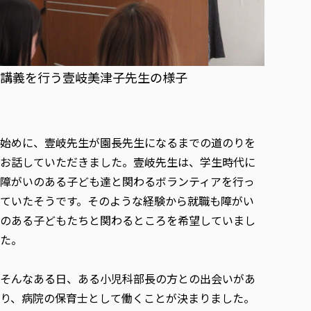
各種社会貢献活動の窓口
学びの特徴
自治体・団体等との主な協定
教員紹介・業績
伝承講座「311『伝える／備える』次世代塾」
ICT教育
研究所について
JICA草の根技術協力事業
初年次教育（リエゾンゼミⅠ）
研究者のご紹介
学びのサポート
被災地の子ども支援活動
実学臨床教育（総合福祉学部のみ履修可能）
講義を行う壹岐美津子先生の様子
学びのサポート
教育実践活動（教育学科学生のみ受講可能）
学費（学部学科）
禅のこころ
授業料減免・奨学金等
始めに、壹岐先生が園長先生になるまでの道のりを
宿舎の紹介
お話していただきました。壹岐先生は、学生時代に
学生生活サポート
障がいのある子ども達と関わるボランティアを行っ
学生自主活動支援
ていたそうです。そのような経験から就職も障がい
社会人学生の育児支援（一時預かり）
のある子どもたちと関わるところを希望していまし
学生総合補償制度
た。
スポーツ傷害保険
そんなある日、ある小児科部長の方との出会いがあ
り、病院の保育士として働くことが決まりました。