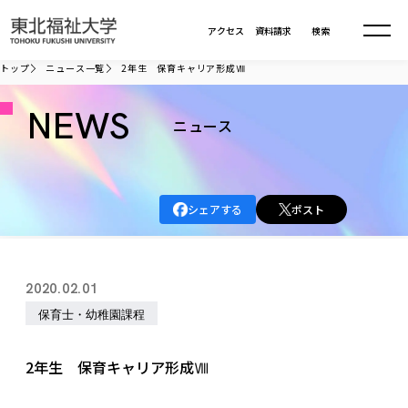
本文へ移動
アクセス
資料請求
検索
トップ
ニュース一覧
2年生 保育キャリア形成Ⅷ
大学について
NEWS
ニュース
学部・大学院
大学についてTOP
シェアする
ポスト
大学理念
入試情報
学部・大学院TOP
大学理念
大学の概要
総合福祉学部
進路・就職
東北福祉大学の想い
入試情報TOP
2020.02.01
大学の概要
総合福祉学部
建学の精神・教育の理念
大学の取り組み
保育士・幼稚園課程
共生まちづくり学部
大学の歩み
入学試験
課外活動
学長室の窓
社会福祉学科
進路・就職 TOP
大学の取り組み
共生まちづくり学部
学生・教職員・卒業生数
情報公開
教育方針
福祉心理学科
2年生 保育キャリア形成Ⅷ
教育学部
社会連携・研究
デジタルパンフ
学則
共生まちづくり学科
情報公開
就職状況
国際交流
各種方針
福祉行政学科
課外活動 TOP
教育学部
カリキュラム編成ガイドライン