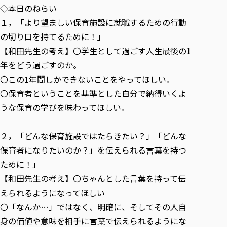
各種社会貢献活動の窓口
学びの特徴
自治体・団体等との主な協定
◇本日のねらい
教員紹介・業績
伝承講座「311『伝える／備える』次世代塾」
１，「より望ましい保育施設に就職するための行動
ICT教育
研究所について
JICA草の根技術協力事業
の切り口を持てるために！」
初年次教育（リエゾンゼミⅠ）
研究者のご紹介
学びのサポート
【和田先生の考え】〇学生として過ごす人生最後の1
被災地の子ども支援活動
実学臨床教育（総合福祉学部のみ履修可能）
学びのサポート
年をどう過ごすのか。
教育実践活動（教育学科学生のみ受講可能）
学費（学部学科）
〇この1年間しかできないことをやってほしい。
禅のこころ
授業料減免・奨学金等
〇保育者ということを基準とした自分で納得いくよ
うな保育の学びを味わってほしい。
宿舎の紹介
学生生活サポート
２，「どんな保育施設ではたらきたい？」「どんな
学生自主活動支援
保育者になりたいのか？」を伝えられる言葉を持つ
社会人学生の育児支援（一時預かり）
ために！」
学生総合補償制度
【和田先生の考え】〇ちゃんとした言葉を持って伝
スポーツ傷害保険
えられるようになってほしい
〇「なんか…」ではなく、明確に、そしてその人自
身の価値や意味を相手に言葉で伝えられるようにな