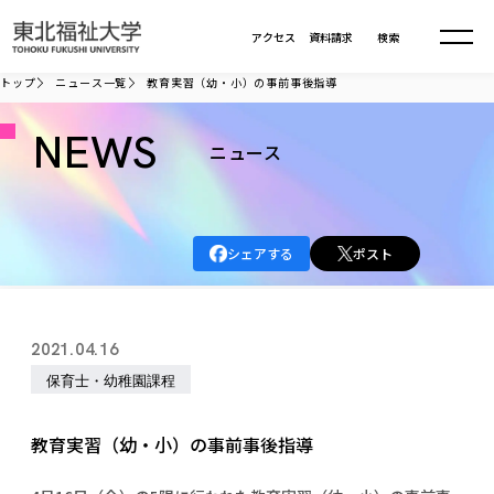
本文へ移動
アクセス
資料請求
検索
トップ
ニュース一覧
教育実習（幼・小）の事前事後指導
大学について
NEWS
ニュース
学部・大学院
大学についてTOP
シェアする
ポスト
大学理念
入試情報
学部・大学院TOP
大学理念
大学の概要
総合福祉学部
進路・就職
東北福祉大学の想い
入試情報TOP
2021.04.16
大学の概要
総合福祉学部
建学の精神・教育の理念
大学の取り組み
保育士・幼稚園課程
共生まちづくり学部
大学の歩み
入学試験
課外活動
学長室の窓
社会福祉学科
進路・就職 TOP
大学の取り組み
共生まちづくり学部
学生・教職員・卒業生数
情報公開
教育方針
福祉心理学科
教育実習（幼・小）の事前事後指導
教育学部
社会連携・研究
デジタルパンフ
学則
共生まちづくり学科
情報公開
就職状況
国際交流
各種方針
福祉行政学科
課外活動 TOP
教育学部
カリキュラム編成ガイドライン