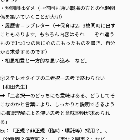
・短期間はダメ（→何回も通い職場の方との信頼関
係を築いていくことが大切）
・履歴書＝ラブレター（→保育は2，3枚同時に出す
こともあります。もちろん内容はそれ ぞれ違う
もので1つ1つの園に心のこもったものを書き、自分
から求愛するのです）
・相思相愛と一方的な思い込み など』
②ステレオタイプの二者択一思考で終わらない
【和田先生】
➡「二者択一のどっちにも意味はある、どうしてそ
こなのかと言葉により、しっかりと説明できるよう
に構造理解による深い思考と意味説明が求められ
る」
Ex：『正規？非正規（臨時・嘱託等）採用？』、
『幼稚園？保育所？』、『東北？関東？』など