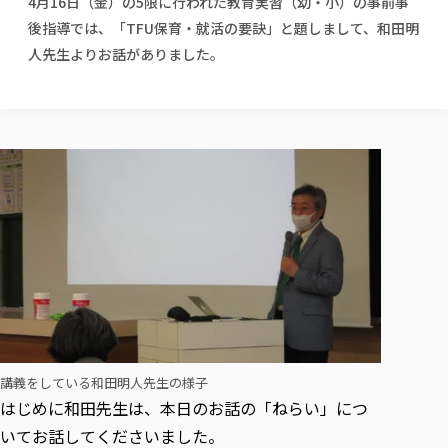
4月16日（金）の5限に行われた教育実習（幼・小）の事前事
校歌の歴史
健康科学部
寄附行為
進学相談会
本学のシラバスについて
教育学科
後指導では、「TFU保育・就活の要訣」と題しまして、和田明
取得可能な資格・免許
校章・マーク・カラー
健康科学部
体育会・運動サークル紹介
社会連携・研究
ガバナンス・コード
国際交流TOP
人先生よりお話がありました。
一般事業主行動計画
産業福祉マネジメント学科
寄附の受け入れ
オープンキャンパス
中期事業計画
保健看護学科
東北福祉大学のキャリアサポート
公的資金等の不正使用の防止に関する基本方針
文化会・文化系サークル紹介
関連法人
交換留学生 Exchange students
事業計画／財務・事業報告
生涯教育・キャリア教育
リハビリテーション学科
社会連携・研究 TOP
情報福祉マネジメント学科
東北福祉大学のキャリアサポート
研究活動における不正行為の防止等に関する対応
教職員募集
採用ご担当者様へ
大学評価
医療経営管理学科
大学指定団体紹介
大学広報誌「TFU Newsletter 東北福祉大学通信」
進路・就職支援
海外留学・研修
役員・評議員一覧
仏教専修科
採用ご担当者様へ
東北福祉大学の研究活動
IR情報
生涯教育・キャリア教育TOP
初年次教育（リエゾンゼミⅠ）について
関連法人
東北福祉大学のキャリア教育
在学生の方
キャンパス案内
東北福祉大学の研究活動
学校教育法施行規則第172条の2に基づく情報公開
センター長の挨拶
外国人在学生
リエゾンゼミ・ナビ（テキスト等）
大学院
在学生の方
東北福祉大学の紀要・リポジトリ
生涯学習・社会人講座
教職課程における情報の公表
求人の受付について
東北福祉大学の研究紹介
卒業生の方
お役立ち情報（リンク集）
取材について
大学院
東北福祉大学の紀要・リポジトリ
資格取得報奨制度について
Prospective Students
学部・学科等設置計画履行状況報告書
単独学内説明会のご案内
共同研究等をご検討の皆様へ
通信教育部
卒業生の方
産学・産学官連携
放射線モニタリング測定結果（国見キャンパス）
月例TFU実学臨床研究セミナー
総合福祉学研究科 社会福祉学専攻 修士課程
東北福祉大学求人・インターンシップ検索サイト（キャリタスU
研究紀要
よくあるご質問
情報公開規程
通信教育部
産学・産学官連携
卒業後のキャリア支援体制
施設利用
学生支援センター国際交流の活動
総合福祉学研究科 社会福祉学専攻 博士課程
教職研究
カリキュラム（学部・大学院）
社会貢献・地域連携活動
特別支援教育研究室
通信制大学院 総合福祉学研究科 社会福祉学専攻 修士課程
在学生による訪問、情報提供へのご協力のお願い
「高齢者のフレイル予防及びデジタルデバイド解消に向けた産官
東北福祉大学のDNA
総合福祉学研究科 福祉心理学専攻 修士課程
東北福祉大学教育・教職センター特別支援教育研究年報一覧
社会貢献・地域連携活動
スタッフ紹介
通信制大学院 総合福祉学研究科 福祉心理学専攻 修士課程
卒業生アンケート
同窓会
高齢者施設特化型モジュラー車いす開発
その他の就学機会
生涯学習・社会人講座
教育学研究科 教育学専攻 修士課程
芹沢銈介美術工芸館年報
講義をしている和田明人先生の様子
TFU教育フォーラム
社会貢献への取り組み
在学生インタビュー
学生参加 × 産学官連携 ～ 「行学一如」の実践
はじめに和田先生は、本日のお話の「ねらい」につ
東北福祉大学機関リポジトリ
ニュース一覧
社会貢献・地域連携活動報告書
学びの特徴
学内ポータルシステム
自治体・団体等との主な協定
いてお話してくださいました。
東北福祉大学オープンアクセス方針
Universal Passport