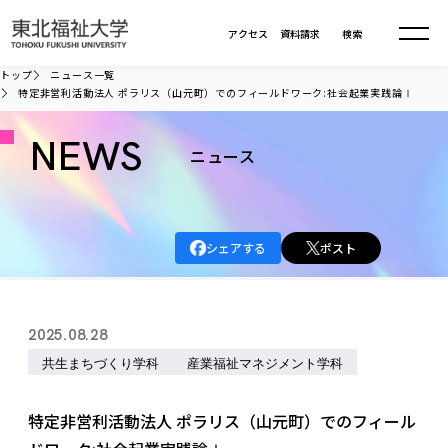
本文へ移動
アクセス
資料請求
検索
トップ
ニュース一覧
特定非営利活動法人 ポラリス（山元町）でのフィールドワーク:社会起業実践論Ⅰ
大学について
NEWS
ニュース
学部・大学院
大学についてTOP
大学理念
入試情報
学部・大学院TOP
シェアする
ポスト
大学理念
大学の概要
総合福祉学部
進路・就職
東北福祉大学の想い
入試情報TOP
大学の概要
総合福祉学部
2025.08.28
建学の精神・教育の理念
大学の取り組み
共生まちづくり学部
大学の歩み
入学試験
共生まちづくり学科
産業福祉マネジメント学科
課外活動
学長室の窓
社会福祉学科
進路・就職 TOP
大学の取り組み
共生まちづくり学部
学生・教職員・卒業生数
情報公開
教育方針
福祉心理学科
教育学部
社会連携・研究
デジタルパンフ
特定非営利活動法人 ポラリス（山元町）でのフィール
学則
共生まちづくり学科
情報公開
就職状況
国際交流
各種方針
福祉行政学科
課外活動 TOP
教育学部
カリキュラム編成ガイドライン