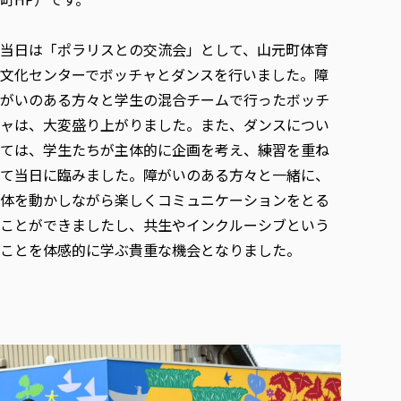
各種社会貢献活動の窓口
学びの特徴
自治体・団体等との主な協定
教員紹介・業績
伝承講座「311『伝える／備える』次世代塾」
ICT教育
研究所について
当日は「ポラリスとの交流会」として、山元町体育
JICA草の根技術協力事業
初年次教育（リエゾンゼミⅠ）
研究者のご紹介
学びのサポート
文化センターでボッチャとダンスを行いました。障
被災地の子ども支援活動
実学臨床教育（総合福祉学部のみ履修可能）
がいのある方々と学生の混合チームで行ったボッチ
学びのサポート
ャは、大変盛り上がりました。また、ダンスについ
教育実践活動（教育学科学生のみ受講可能）
学費（学部学科）
ては、学生たちが主体的に企画を考え、練習を重ね
禅のこころ
授業料減免・奨学金等
て当日に臨みました。障がいのある方々と一緒に、
宿舎の紹介
体を動かしながら楽しくコミュニケーションをとる
学生生活サポート
ことができましたし、共生やインクルーシブという
学生自主活動支援
ことを体感的に学ぶ貴重な機会となりました。
社会人学生の育児支援（一時預かり）
学生総合補償制度
スポーツ傷害保険