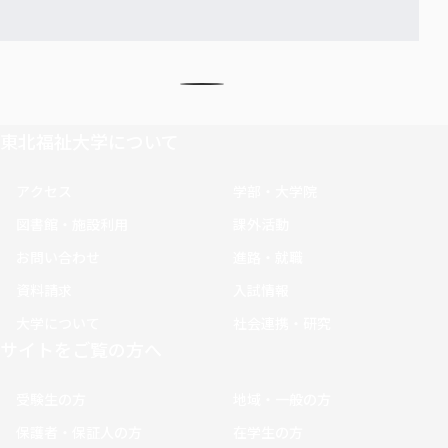
東北福祉大学について
アクセス
学部・大学院
図書館・施設利用
課外活動
お問い合わせ
進路・就職
資料請求
入試情報
大学について
社会連携・研究
サイトをご覧の方へ
受験生の方
地域・一般の方
保護者・保証人の方
在学生の方