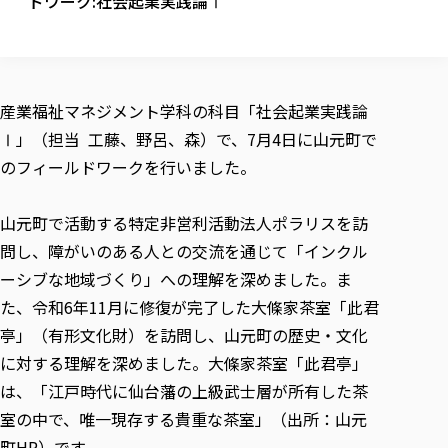
ドワーク:社会起業実践論Ⅰ
校歌の歴史
健康科学部
寄附行為
進学相談会
本学のシラバスについて
教育学科
取得可能な資格・免許
校章・マーク・カラー
健康科学部
体育会・運動サークル紹介
社会連携・研究
ガバナンス・コード
国際交流TOP
一般事業主行動計画
産業福祉マネジメント学科
寄附の受け入れ
オープンキャンパス
中期事業計画
保健看護学科
東北福祉大学のキャリアサポート
公的資金等の不正使用の防止に関する基本方針
文化会・文化系サークル紹介
関連法人
交換留学生 Exchange students
事業計画／財務・事業報告
生涯教育・キャリア教育
リハビリテーション学科
産業福祉マネジメント学科の科目「社会起業実践論
社会連携・研究 TOP
情報福祉マネジメント学科
東北福祉大学のキャリアサポート
研究活動における不正行為の防止等に関する対応
教職員募集
採用ご担当者様へ
Ⅰ」（担当 工藤、野呂、森）で、7月4日に山元町で
大学評価
医療経営管理学科
大学指定団体紹介
大学広報誌「TFU Newsletter 東北福祉大学通信」
進路・就職支援
海外留学・研修
役員・評議員一覧
仏教専修科
採用ご担当者様へ
のフィールドワークを行いました。
東北福祉大学の研究活動
IR情報
生涯教育・キャリア教育TOP
初年次教育（リエゾンゼミⅠ）について
関連法人
東北福祉大学のキャリア教育
在学生の方
キャンパス案内
東北福祉大学の研究活動
学校教育法施行規則第172条の2に基づく情報公開
センター長の挨拶
外国人在学生
リエゾンゼミ・ナビ（テキスト等）
大学院
在学生の方
東北福祉大学の紀要・リポジトリ
山元町で活動する特定非営利活動法人ポラリスを訪
生涯学習・社会人講座
教職課程における情報の公表
求人の受付について
東北福祉大学の研究紹介
卒業生の方
お役立ち情報（リンク集）
取材について
大学院
問し、障がいのある人との交流を通じて「インクル
東北福祉大学の紀要・リポジトリ
資格取得報奨制度について
Prospective Students
学部・学科等設置計画履行状況報告書
単独学内説明会のご案内
共同研究等をご検討の皆様へ
通信教育部
卒業生の方
産学・産学官連携
放射線モニタリング測定結果（国見キャンパス）
ーシブな地域づくり」への理解を深めました。ま
月例TFU実学臨床研究セミナー
総合福祉学研究科 社会福祉学専攻 修士課程
東北福祉大学求人・インターンシップ検索サイト（キャリタスU
研究紀要
よくあるご質問
情報公開規程
通信教育部
産学・産学官連携
た、令和6年11月に修復が完了した大條家茶室「此君
卒業後のキャリア支援体制
施設利用
学生支援センター国際交流の活動
総合福祉学研究科 社会福祉学専攻 博士課程
教職研究
カリキュラム（学部・大学院）
社会貢献・地域連携活動
特別支援教育研究室
亭」（有形文化財）を訪問し、山元町の歴史・文化
通信制大学院 総合福祉学研究科 社会福祉学専攻 修士課程
在学生による訪問、情報提供へのご協力のお願い
「高齢者のフレイル予防及びデジタルデバイド解消に向けた産官
東北福祉大学のDNA
総合福祉学研究科 福祉心理学専攻 修士課程
東北福祉大学教育・教職センター特別支援教育研究年報一覧
社会貢献・地域連携活動
に対する理解を深めました。大條家茶室「此君亭」
スタッフ紹介
通信制大学院 総合福祉学研究科 福祉心理学専攻 修士課程
卒業生アンケート
同窓会
高齢者施設特化型モジュラー車いす開発
その他の就学機会
生涯学習・社会人講座
教育学研究科 教育学専攻 修士課程
芹沢銈介美術工芸館年報
TFU教育フォーラム
は、「江戸時代に仙台藩の上級武士層が所有した茶
社会貢献への取り組み
在学生インタビュー
学生参加 × 産学官連携 ～ 「行学一如」の実践
東北福祉大学機関リポジトリ
ニュース一覧
室の中で、唯一現存する貴重な茶室」（出所：山元
社会貢献・地域連携活動報告書
学びの特徴
学内ポータルシステム
自治体・団体等との主な協定
東北福祉大学オープンアクセス方針
町HP）です。
Universal Passport