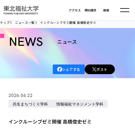
本文へ移動
アクセス
資料請求
検索
トップ
ニュース一覧
インクルーシブゼミ開催 高橋俊史ゼミ
大学について
NEWS
ニュース
学部・大学院
大学についてTOP
シェアする
ポスト
大学理念
入試情報
学部・大学院TOP
大学理念
大学の概要
総合福祉学部
進路・就職
東北福祉大学の想い
入試情報TOP
2026.06.22
大学の概要
総合福祉学部
建学の精神・教育の理念
大学の取り組み
共生まちづくり学科
情報福祉マネジメント学科
共生まちづくり学部
大学の歩み
入学試験
課外活動
学長室の窓
社会福祉学科
進路・就職 TOP
大学の取り組み
共生まちづくり学部
学生・教職員・卒業生数
情報公開
教育方針
福祉心理学科
インクルーシブゼミ開催 高橋俊史ゼミ
教育学部
社会連携・研究
デジタルパンフ
学則
共生まちづくり学科
情報公開
就職状況
国際交流
各種方針
福祉行政学科
課外活動 TOP
教育学部
カリキュラム編成ガイドライン