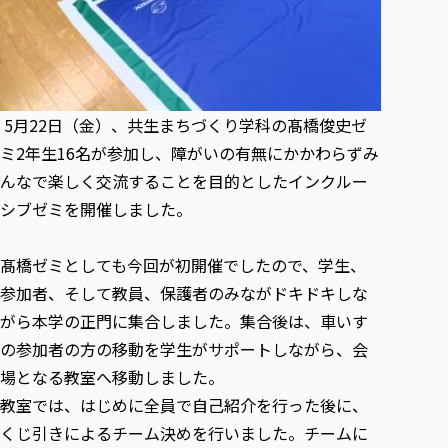
各種社会貢献活動の窓口
学びの特徴
自治体・団体等との主な協定
教員紹介・業績
伝承講座「311『伝える／備える』次世代塾」
ICT教育
研究所について
JICA草の根技術協力事業
初年次教育（リエゾンゼミⅠ）
研究者のご紹介
学びのサポート
被災地の子ども支援活動
実学臨床教育（総合福祉学部のみ履修可能）
学びのサポート
5月22日（金）、共生まちづくり学科の髙橋俊史ゼ
教育実践活動（教育学科学生のみ受講可能）
学費（学部学科）
ミ2年生16名が参加し、障がいの有無にかかわらずみ
禅のこころ
授業料減免・奨学金等
んなで楽しく交流することを目的としたインクルー
シブゼミを開催しました。
宿舎の紹介
学生生活サポート
髙橋ゼミとしても今回が初開催でしたので、学生、
学生自主活動支援
参加者、そして教員、保護者のみながドキドキしな
社会人学生の育児支援（一時預かり）
がら本学の正門に集合しました。集合後は、車いす
学生総合補償制度
の参加者の方の移動を学生がサポートしながら、会
スポーツ傷害保険
場となる教室へ移動しました。
教室では、はじめに全員で自己紹介を行った後に、
くじ引きによるチーム決めを行いました。チームに