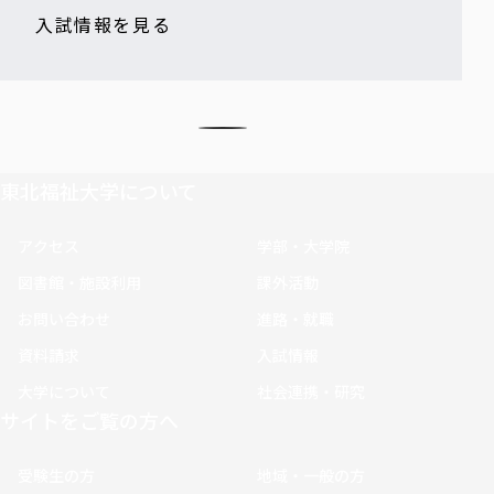
入試情報を見る
東北福祉大学について
アクセス
学部・大学院
図書館・施設利用
課外活動
お問い合わせ
進路・就職
資料請求
入試情報
大学について
社会連携・研究
サイトをご覧の方へ
受験生の方
地域・一般の方