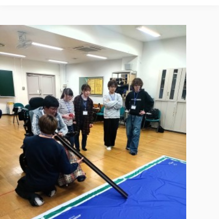
校歌の歴史
健康科学部
寄附行為
進学相談会
本学のシラバスについて
教育学科
取得可能な資格・免許
校章・マーク・カラー
健康科学部
体育会・運動サークル紹介
社会連携・研究
ガバナンス・コード
国際交流TOP
一般事業主行動計画
産業福祉マネジメント学科
寄附の受け入れ
オープンキャンパス
中期事業計画
保健看護学科
東北福祉大学のキャリアサポート
公的資金等の不正使用の防止に関する基本方針
文化会・文化系サークル紹介
関連法人
交換留学生 Exchange students
事業計画／財務・事業報告
生涯教育・キャリア教育
リハビリテーション学科
社会連携・研究 TOP
情報福祉マネジメント学科
東北福祉大学のキャリアサポート
研究活動における不正行為の防止等に関する対応
教職員募集
採用ご担当者様へ
大学評価
医療経営管理学科
大学指定団体紹介
大学広報誌「TFU Newsletter 東北福祉大学通信」
進路・就職支援
海外留学・研修
役員・評議員一覧
仏教専修科
採用ご担当者様へ
東北福祉大学の研究活動
IR情報
生涯教育・キャリア教育TOP
初年次教育（リエゾンゼミⅠ）について
関連法人
東北福祉大学のキャリア教育
在学生の方
キャンパス案内
東北福祉大学の研究活動
学校教育法施行規則第172条の2に基づく情報公開
センター長の挨拶
外国人在学生
リエゾンゼミ・ナビ（テキスト等）
大学院
在学生の方
東北福祉大学の紀要・リポジトリ
生涯学習・社会人講座
教職課程における情報の公表
求人の受付について
東北福祉大学の研究紹介
卒業生の方
お役立ち情報（リンク集）
取材について
大学院
東北福祉大学の紀要・リポジトリ
資格取得報奨制度について
Prospective Students
学部・学科等設置計画履行状況報告書
単独学内説明会のご案内
共同研究等をご検討の皆様へ
通信教育部
卒業生の方
産学・産学官連携
放射線モニタリング測定結果（国見キャンパス）
月例TFU実学臨床研究セミナー
総合福祉学研究科 社会福祉学専攻 修士課程
東北福祉大学求人・インターンシップ検索サイト（キャリタスU
研究紀要
よくあるご質問
情報公開規程
通信教育部
産学・産学官連携
卒業後のキャリア支援体制
施設利用
学生支援センター国際交流の活動
総合福祉学研究科 社会福祉学専攻 博士課程
教職研究
カリキュラム（学部・大学院）
社会貢献・地域連携活動
特別支援教育研究室
通信制大学院 総合福祉学研究科 社会福祉学専攻 修士課程
在学生による訪問、情報提供へのご協力のお願い
「高齢者のフレイル予防及びデジタルデバイド解消に向けた産官
東北福祉大学のDNA
総合福祉学研究科 福祉心理学専攻 修士課程
東北福祉大学教育・教職センター特別支援教育研究年報一覧
社会貢献・地域連携活動
スタッフ紹介
通信制大学院 総合福祉学研究科 福祉心理学専攻 修士課程
卒業生アンケート
同窓会
高齢者施設特化型モジュラー車いす開発
その他の就学機会
生涯学習・社会人講座
教育学研究科 教育学専攻 修士課程
芹沢銈介美術工芸館年報
TFU教育フォーラム
社会貢献への取り組み
在学生インタビュー
学生参加 × 産学官連携 ～ 「行学一如」の実践
東北福祉大学機関リポジトリ
ニュース一覧
社会貢献・地域連携活動報告書
学びの特徴
学内ポータルシステム
自治体・団体等との主な協定
東北福祉大学オープンアクセス方針
Universal Passport