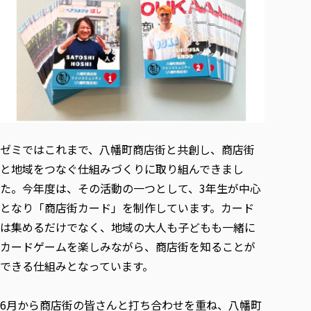
各種社会貢献活動の窓口
学びの特徴
自治体・団体等との主な協定
教員紹介・業績
伝承講座「311『伝える／備える』次世代塾」
ICT教育
研究所について
JICA草の根技術協力事業
初年次教育（リエゾンゼミⅠ）
研究者のご紹介
学びのサポート
被災地の子ども支援活動
実学臨床教育（総合福祉学部のみ履修可能）
学びのサポート
教育実践活動（教育学科学生のみ受講可能）
学費（学部学科）
禅のこころ
授業料減免・奨学金等
宿舎の紹介
ゼミではこれまで、八幡町商店街と共創し、商店街
学生生活サポート
と地域をつなぐ仕組みづくりに取り組んできまし
た。今年度は、その活動の一つとして、3年生が中心
学生自主活動支援
となり「商店街カード」を制作しています。カード
社会人学生の育児支援（一時預かり）
は集めるだけでなく、地域の大人も子どもも一緒に
学生総合補償制度
カードゲームを楽しみながら、商店街を知ることが
スポーツ傷害保険
できる仕組みとなっています。
6月から商店街の皆さんと打ち合わせを重ね、八幡町