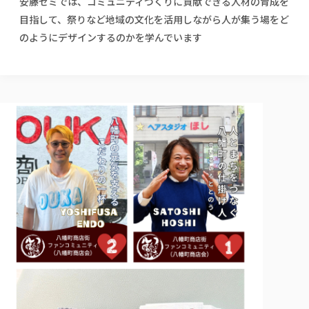
安藤ゼミでは、コミュニティづくりに貢献できる人材の育成を
校歌の歴史
健康科学部
寄附行為
進学相談会
本学のシラバスについて
教育学科
目指して、祭りなど地域の文化を活用しながら人が集う場をど
取得可能な資格・免許
校章・マーク・カラー
健康科学部
体育会・運動サークル紹介
社会連携・研究
ガバナンス・コード
国際交流TOP
のようにデザインするのかを学んでいます
一般事業主行動計画
産業福祉マネジメント学科
寄附の受け入れ
オープンキャンパス
中期事業計画
保健看護学科
東北福祉大学のキャリアサポート
公的資金等の不正使用の防止に関する基本方針
文化会・文化系サークル紹介
関連法人
交換留学生 Exchange students
事業計画／財務・事業報告
生涯教育・キャリア教育
リハビリテーション学科
社会連携・研究 TOP
情報福祉マネジメント学科
東北福祉大学のキャリアサポート
研究活動における不正行為の防止等に関する対応
教職員募集
採用ご担当者様へ
大学評価
医療経営管理学科
大学指定団体紹介
大学広報誌「TFU Newsletter 東北福祉大学通信」
進路・就職支援
海外留学・研修
役員・評議員一覧
仏教専修科
採用ご担当者様へ
東北福祉大学の研究活動
IR情報
生涯教育・キャリア教育TOP
初年次教育（リエゾンゼミⅠ）について
関連法人
東北福祉大学のキャリア教育
在学生の方
キャンパス案内
東北福祉大学の研究活動
学校教育法施行規則第172条の2に基づく情報公開
センター長の挨拶
外国人在学生
リエゾンゼミ・ナビ（テキスト等）
大学院
在学生の方
東北福祉大学の紀要・リポジトリ
生涯学習・社会人講座
教職課程における情報の公表
求人の受付について
東北福祉大学の研究紹介
卒業生の方
お役立ち情報（リンク集）
取材について
大学院
東北福祉大学の紀要・リポジトリ
資格取得報奨制度について
Prospective Students
学部・学科等設置計画履行状況報告書
単独学内説明会のご案内
共同研究等をご検討の皆様へ
通信教育部
卒業生の方
産学・産学官連携
放射線モニタリング測定結果（国見キャンパス）
月例TFU実学臨床研究セミナー
総合福祉学研究科 社会福祉学専攻 修士課程
東北福祉大学求人・インターンシップ検索サイト（キャリタスU
研究紀要
よくあるご質問
情報公開規程
通信教育部
産学・産学官連携
卒業後のキャリア支援体制
施設利用
学生支援センター国際交流の活動
総合福祉学研究科 社会福祉学専攻 博士課程
教職研究
カリキュラム（学部・大学院）
社会貢献・地域連携活動
特別支援教育研究室
通信制大学院 総合福祉学研究科 社会福祉学専攻 修士課程
在学生による訪問、情報提供へのご協力のお願い
「高齢者のフレイル予防及びデジタルデバイド解消に向けた産官
東北福祉大学のDNA
総合福祉学研究科 福祉心理学専攻 修士課程
東北福祉大学教育・教職センター特別支援教育研究年報一覧
社会貢献・地域連携活動
スタッフ紹介
通信制大学院 総合福祉学研究科 福祉心理学専攻 修士課程
卒業生アンケート
同窓会
高齢者施設特化型モジュラー車いす開発
その他の就学機会
生涯学習・社会人講座
教育学研究科 教育学専攻 修士課程
芹沢銈介美術工芸館年報
TFU教育フォーラム
社会貢献への取り組み
在学生インタビュー
学生参加 × 産学官連携 ～ 「行学一如」の実践
東北福祉大学機関リポジトリ
ニュース一覧
社会貢献・地域連携活動報告書
学びの特徴
学内ポータルシステム
自治体・団体等との主な協定
東北福祉大学オープンアクセス方針
Universal Passport