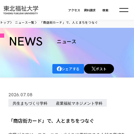
本文へ移動
アクセス
資料請求
検索
トップ
ニュース一覧
「商店街カード」で、人とまちをつなぐ
大学について
NEWS
ニュース
学部・大学院
大学についてTOP
シェアする
ポスト
大学理念
入試情報
学部・大学院TOP
大学理念
大学の概要
総合福祉学部
進路・就職
東北福祉大学の想い
入試情報TOP
2026.07.08
大学の概要
総合福祉学部
建学の精神・教育の理念
大学の取り組み
共生まちづくり学科
産業福祉マネジメント学科
共生まちづくり学部
大学の歩み
入学試験
課外活動
学長室の窓
社会福祉学科
進路・就職 TOP
大学の取り組み
共生まちづくり学部
学生・教職員・卒業生数
情報公開
教育方針
福祉心理学科
「商店街カード」で、人とまちをつなぐ
教育学部
社会連携・研究
デジタルパンフ
学則
共生まちづくり学科
情報公開
就職状況
国際交流
各種方針
福祉行政学科
課外活動 TOP
教育学部
カリキュラム編成ガイドライン