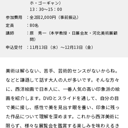
ホ・ゴーギャン）
13：30～15：00
参加費用
全2回2,000円（事前振込）
定員
80名
講師
原 秀一（本学教授・日展会友・河北美術展顧
問）
申込受付
11月13日（水）～12月13日（金）
美術は解らない、苦手、芸術的センスがないからね。
などと謙遜して話す大人の人が多いです。そんな方々
に、西洋絵画で日本人に、一番人気の高い印象派の絵
画を紹介します。DVDとスライドを通して、自分の目
で美に接し、感性で美を見出す眼を養い、印象に残っ
た作品について理解を深めます。これから西洋美術に
限らず、様々な展覧会を鑑賞する楽しみを味わえるき