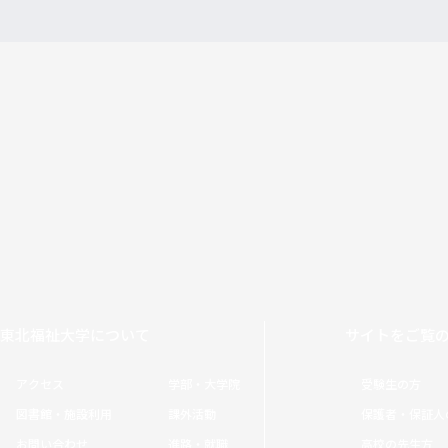
東北福祉大学について
サイトをご覧
アクセス
学部・大学院
受験生の方
図書館・施設利用
課外活動
保護者・保証人
お問い合わせ
進路・就職
高校の先生方