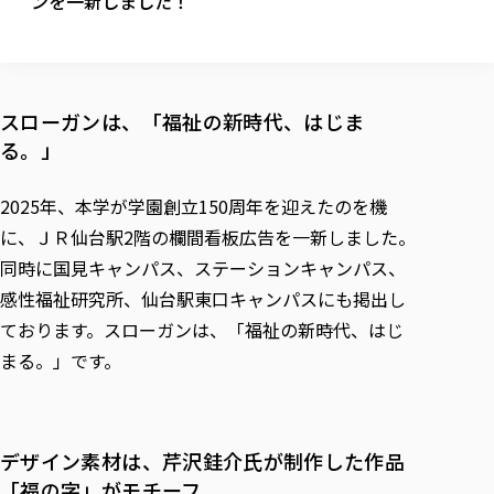
ンを一新しました！
校歌の歴史
健康科学部
寄附行為
進学相談会
本学のシラバスについて
教育学科
取得可能な資格・免許
校章・マーク・カラー
健康科学部
体育会・運動サークル紹介
社会連携・研究
ガバナンス・コード
国際交流TOP
一般事業主行動計画
産業福祉マネジメント学科
寄附の受け入れ
オープンキャンパス
中期事業計画
保健看護学科
東北福祉大学のキャリアサポート
公的資金等の不正使用の防止に関する基本方針
文化会・文化系サークル紹介
関連法人
交換留学生 Exchange students
事業計画／財務・事業報告
スローガンは、「福祉の新時代、はじま
生涯教育・キャリア教育
リハビリテーション学科
社会連携・研究 TOP
情報福祉マネジメント学科
東北福祉大学のキャリアサポート
研究活動における不正行為の防止等に関する対応
教職員募集
採用ご担当者様へ
る。」
大学評価
医療経営管理学科
大学指定団体紹介
大学広報誌「TFU Newsletter 東北福祉大学通信」
進路・就職支援
海外留学・研修
役員・評議員一覧
仏教専修科
採用ご担当者様へ
東北福祉大学の研究活動
IR情報
生涯教育・キャリア教育TOP
初年次教育（リエゾンゼミⅠ）について
関連法人
東北福祉大学のキャリア教育
在学生の方
2025年、本学が学園創立150周年を迎えたのを機
キャンパス案内
東北福祉大学の研究活動
学校教育法施行規則第172条の2に基づく情報公開
センター長の挨拶
外国人在学生
リエゾンゼミ・ナビ（テキスト等）
に、ＪＲ仙台駅2階の欄間看板広告を一新しました。
大学院
在学生の方
東北福祉大学の紀要・リポジトリ
生涯学習・社会人講座
教職課程における情報の公表
求人の受付について
東北福祉大学の研究紹介
卒業生の方
お役立ち情報（リンク集）
同時に国見キャンパス、ステーションキャンパス、
取材について
大学院
東北福祉大学の紀要・リポジトリ
資格取得報奨制度について
Prospective Students
学部・学科等設置計画履行状況報告書
単独学内説明会のご案内
共同研究等をご検討の皆様へ
通信教育部
卒業生の方
感性福祉研究所、仙台駅東口キャンパスにも掲出し
産学・産学官連携
放射線モニタリング測定結果（国見キャンパス）
月例TFU実学臨床研究セミナー
総合福祉学研究科 社会福祉学専攻 修士課程
東北福祉大学求人・インターンシップ検索サイト（キャリタスU
研究紀要
よくあるご質問
情報公開規程
ております。スローガンは、「福祉の新時代、はじ
通信教育部
産学・産学官連携
卒業後のキャリア支援体制
施設利用
学生支援センター国際交流の活動
総合福祉学研究科 社会福祉学専攻 博士課程
教職研究
カリキュラム（学部・大学院）
社会貢献・地域連携活動
まる。」です。
特別支援教育研究室
通信制大学院 総合福祉学研究科 社会福祉学専攻 修士課程
在学生による訪問、情報提供へのご協力のお願い
「高齢者のフレイル予防及びデジタルデバイド解消に向けた産官
東北福祉大学のDNA
総合福祉学研究科 福祉心理学専攻 修士課程
東北福祉大学教育・教職センター特別支援教育研究年報一覧
社会貢献・地域連携活動
スタッフ紹介
通信制大学院 総合福祉学研究科 福祉心理学専攻 修士課程
卒業生アンケート
同窓会
高齢者施設特化型モジュラー車いす開発
その他の就学機会
生涯学習・社会人講座
教育学研究科 教育学専攻 修士課程
芹沢銈介美術工芸館年報
TFU教育フォーラム
社会貢献への取り組み
在学生インタビュー
学生参加 × 産学官連携 ～ 「行学一如」の実践
東北福祉大学機関リポジトリ
ニュース一覧
デザイン素材は、芹沢銈介氏が制作した作品
社会貢献・地域連携活動報告書
学びの特徴
学内ポータルシステム
自治体・団体等との主な協定
「福の字」がモチーフ
東北福祉大学オープンアクセス方針
Universal Passport