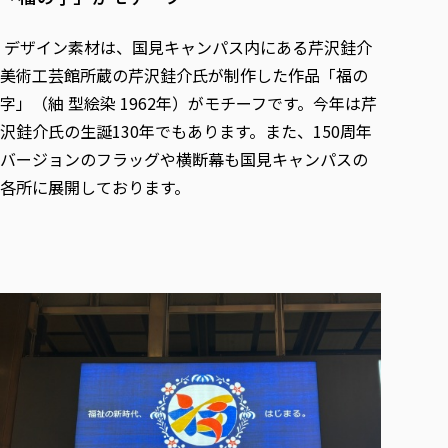
各種社会貢献活動の窓口
学びの特徴
自治体・団体等との主な協定
教員紹介・業績
伝承講座「311『伝える／備える』次世代塾」
ICT教育
デザイン素材は、国見キャンパス内にある芹沢銈介
研究所について
JICA草の根技術協力事業
美術工芸館所蔵の芹沢銈介氏が制作した作品「福の
初年次教育（リエゾンゼミⅠ）
研究者のご紹介
学びのサポート
被災地の子ども支援活動
字」（紬 型絵染 1962年）がモチーフです。今年は芹
実学臨床教育（総合福祉学部のみ履修可能）
学びのサポート
沢銈介氏の生誕130年でもあります。また、150周年
教育実践活動（教育学科学生のみ受講可能）
学費（学部学科）
バージョンのフラッグや横断幕も国見キャンパスの
禅のこころ
授業料減免・奨学金等
各所に展開しております。
宿舎の紹介
学生生活サポート
学生自主活動支援
社会人学生の育児支援（一時預かり）
学生総合補償制度
スポーツ傷害保険