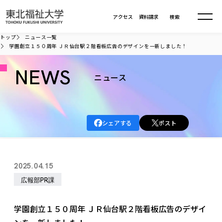
本文へ移動
アクセス
資料請求
検索
トップ
ニュース一覧
学園創立１５０周年 ＪＲ仙台駅２階看板広告のデザインを一新しました！
大学について
NEWS
ニュース
学部・大学院
大学についてTOP
大学理念
入試情報
学部・大学院TOP
シェアする
ポスト
大学理念
大学の概要
総合福祉学部
進路・就職
東北福祉大学の想い
入試情報TOP
大学の概要
総合福祉学部
2025.04.15
建学の精神・教育の理念
大学の取り組み
共生まちづくり学部
大学の歩み
入学試験
広報部PR課
課外活動
学長室の窓
社会福祉学科
進路・就職 TOP
大学の取り組み
共生まちづくり学部
学生・教職員・卒業生数
情報公開
教育方針
福祉心理学科
教育学部
社会連携・研究
デジタルパンフ
学園創立１５０周年 ＪＲ仙台駅２階看板広告のデザイ
学則
共生まちづくり学科
情報公開
就職状況
国際交流
各種方針
福祉行政学科
課外活動 TOP
教育学部
カリキュラム編成ガイドライン