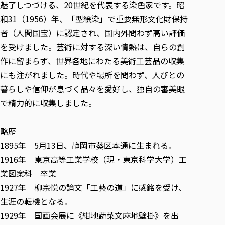
魅了しつづける、20世紀を代表する染色家です。昭
和31（1956）年、「型絵染」で重要無形文化財保持
者（人間国宝）に認定され、国内外問わず高い評価
を受けました。芸術に対する深い情熱は、自らの創
作に留まらず、世界各地にわたる美術工芸品の収集
にも注がれました。時代や場所を問わず、人びとの
暮らしや信仰が息づく品々を愛好し、独自の審美眼
で精力的に収集しました。
略歴
1895年 5月13日、静岡市葵区本通に生まれる。
1916年 東京高等工業学校（現・東京科学大学）工
業図案科 卒業
1927年 柳宗悦の論文「工藝の道」に感銘を受け、
生涯の転機となる。
1929年 国画会展に《紺地蔬菜文麻地壁掛》を出