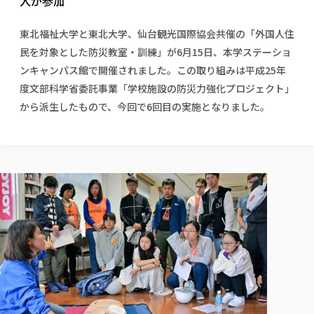
人が参加
校歌の歴史
健康科学部
寄附行為
進学相談会
本学のシラバスについて
教育学科
取得可能な資格・免許
校章・マーク・カラー
健康科学部
体育会・運動サークル紹介
社会連携・研究
ガバナンス・コード
国際交流TOP
東北福祉大学と東北大学、仙台観光国際協会共催の「外国人住
一般事業主行動計画
産業福祉マネジメント学科
寄附の受け入れ
オープンキャンパス
民を対象とした防災教室・訓練」が6月15日、本学ステーショ
中期事業計画
保健看護学科
東北福祉大学のキャリアサポート
公的資金等の不正使用の防止に関する基本方針
文化会・文化系サークル紹介
関連法人
ンキャンパス館で開催されました。この取り組みは平成25年
交換留学生 Exchange students
事業計画／財務・事業報告
生涯教育・キャリア教育
リハビリテーション学科
社会連携・研究 TOP
情報福祉マネジメント学科
東北福祉大学のキャリアサポート
研究活動における不正行為の防止等に関する対応
度文部科学省委託事業「学校施設の防災力強化プロジェクト」
教職員募集
採用ご担当者様へ
大学評価
医療経営管理学科
大学指定団体紹介
大学広報誌「TFU Newsletter 東北福祉大学通信」
進路・就職支援
から派生したもので、今回で6回目の実施となりました。
海外留学・研修
役員・評議員一覧
仏教専修科
採用ご担当者様へ
東北福祉大学の研究活動
IR情報
生涯教育・キャリア教育TOP
初年次教育（リエゾンゼミⅠ）について
関連法人
東北福祉大学のキャリア教育
在学生の方
キャンパス案内
東北福祉大学の研究活動
学校教育法施行規則第172条の2に基づく情報公開
センター長の挨拶
外国人在学生
リエゾンゼミ・ナビ（テキスト等）
大学院
在学生の方
東北福祉大学の紀要・リポジトリ
生涯学習・社会人講座
教職課程における情報の公表
求人の受付について
東北福祉大学の研究紹介
卒業生の方
お役立ち情報（リンク集）
取材について
大学院
東北福祉大学の紀要・リポジトリ
資格取得報奨制度について
Prospective Students
学部・学科等設置計画履行状況報告書
単独学内説明会のご案内
共同研究等をご検討の皆様へ
通信教育部
卒業生の方
産学・産学官連携
放射線モニタリング測定結果（国見キャンパス）
月例TFU実学臨床研究セミナー
総合福祉学研究科 社会福祉学専攻 修士課程
東北福祉大学求人・インターンシップ検索サイト（キャリタスU
研究紀要
よくあるご質問
情報公開規程
通信教育部
産学・産学官連携
卒業後のキャリア支援体制
施設利用
学生支援センター国際交流の活動
総合福祉学研究科 社会福祉学専攻 博士課程
教職研究
カリキュラム（学部・大学院）
社会貢献・地域連携活動
特別支援教育研究室
通信制大学院 総合福祉学研究科 社会福祉学専攻 修士課程
在学生による訪問、情報提供へのご協力のお願い
「高齢者のフレイル予防及びデジタルデバイド解消に向けた産官
東北福祉大学のDNA
総合福祉学研究科 福祉心理学専攻 修士課程
東北福祉大学教育・教職センター特別支援教育研究年報一覧
社会貢献・地域連携活動
スタッフ紹介
通信制大学院 総合福祉学研究科 福祉心理学専攻 修士課程
卒業生アンケート
同窓会
高齢者施設特化型モジュラー車いす開発
その他の就学機会
生涯学習・社会人講座
教育学研究科 教育学専攻 修士課程
芹沢銈介美術工芸館年報
TFU教育フォーラム
社会貢献への取り組み
在学生インタビュー
学生参加 × 産学官連携 ～ 「行学一如」の実践
東北福祉大学機関リポジトリ
ニュース一覧
社会貢献・地域連携活動報告書
学びの特徴
学内ポータルシステム
自治体・団体等との主な協定
東北福祉大学オープンアクセス方針
Universal Passport