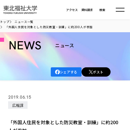
本文へ移動
アクセス
資料請求
検索
トップ
ニュース一覧
「外国人住民を対象とした防災教室・訓練」に約200人が参加
大学について
NEWS
ニュース
学部・大学院
大学についてTOP
大学理念
入試情報
学部・大学院TOP
シェアする
ポスト
大学理念
大学の概要
総合福祉学部
進路・就職
東北福祉大学の想い
入試情報TOP
大学の概要
総合福祉学部
2019.06.15
建学の精神・教育の理念
大学の取り組み
共生まちづくり学部
大学の歩み
入学試験
広報課
課外活動
学長室の窓
社会福祉学科
進路・就職 TOP
大学の取り組み
共生まちづくり学部
学生・教職員・卒業生数
情報公開
教育方針
福祉心理学科
教育学部
社会連携・研究
デジタルパンフ
「外国人住民を対象とした防災教室・訓練」に約200
学則
共生まちづくり学科
情報公開
就職状況
国際交流
各種方針
福祉行政学科
課外活動 TOP
教育学部
カリキュラム編成ガイドライン