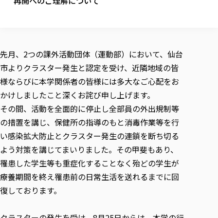
再開へのご理解について
校歌の歴史
健康科学部
寄附行為
進学相談会
本学のシラバスについて
教育学科
取得可能な資格・免許
校章・マーク・カラー
健康科学部
体育会・運動サークル紹介
社会連携・研究
ガバナンス・コード
国際交流TOP
一般事業主行動計画
産業福祉マネジメント学科
寄附の受け入れ
オープンキャンパス
中期事業計画
保健看護学科
東北福祉大学のキャリアサポート
公的資金等の不正使用の防止に関する基本方針
文化会・文化系サークル紹介
関連法人
交換留学生 Exchange students
事業計画／財務・事業報告
生涯教育・キャリア教育
リハビリテーション学科
先月、2つの課外活動団体（運動部）において、仙台
社会連携・研究 TOP
情報福祉マネジメント学科
東北福祉大学のキャリアサポート
研究活動における不正行為の防止等に関する対応
教職員募集
採用ご担当者様へ
市よりクラスター発生と認定を受け、近隣地域の皆
大学評価
医療経営管理学科
大学指定団体紹介
大学広報誌「TFU Newsletter 東北福祉大学通信」
進路・就職支援
海外留学・研修
役員・評議員一覧
仏教専修科
採用ご担当者様へ
様ならびに本学関係者の皆様には多大なご心配をお
東北福祉大学の研究活動
IR情報
生涯教育・キャリア教育TOP
初年次教育（リエゾンゼミⅠ）について
関連法人
東北福祉大学のキャリア教育
在学生の方
キャンパス案内
かけしましたこと深くお詫び申し上げます。
東北福祉大学の研究活動
学校教育法施行規則第172条の2に基づく情報公開
センター長の挨拶
外国人在学生
リエゾンゼミ・ナビ（テキスト等）
大学院
在学生の方
東北福祉大学の紀要・リポジトリ
その間、活動を全面的に停止し全部員の外出規制等
生涯学習・社会人講座
教職課程における情報の公表
求人の受付について
東北福祉大学の研究紹介
卒業生の方
お役立ち情報（リンク集）
取材について
大学院
の措置を講じ、保健所の指導のもと消毒作業等を行
東北福祉大学の紀要・リポジトリ
資格取得報奨制度について
Prospective Students
学部・学科等設置計画履行状況報告書
単独学内説明会のご案内
共同研究等をご検討の皆様へ
通信教育部
卒業生の方
産学・産学官連携
放射線モニタリング測定結果（国見キャンパス）
い感染拡大防止とクラスター発生の連鎖を断ち切る
月例TFU実学臨床研究セミナー
総合福祉学研究科 社会福祉学専攻 修士課程
東北福祉大学求人・インターンシップ検索サイト（キャリタスU
研究紀要
よくあるご質問
情報公開規程
通信教育部
産学・産学官連携
よう対策を講じてまいりました。その甲斐もあり、
卒業後のキャリア支援体制
施設利用
学生支援センター国際交流の活動
総合福祉学研究科 社会福祉学専攻 博士課程
教職研究
カリキュラム（学部・大学院）
社会貢献・地域連携活動
特別支援教育研究室
罹患した学生等も重症化することなく殆どの学生が
通信制大学院 総合福祉学研究科 社会福祉学専攻 修士課程
在学生による訪問、情報提供へのご協力のお願い
「高齢者のフレイル予防及びデジタルデバイド解消に向けた産官
東北福祉大学のDNA
総合福祉学研究科 福祉心理学専攻 修士課程
東北福祉大学教育・教職センター特別支援教育研究年報一覧
社会貢献・地域連携活動
療養期間を終え罹患前の日常生活を送れるまでに回
スタッフ紹介
通信制大学院 総合福祉学研究科 福祉心理学専攻 修士課程
卒業生アンケート
同窓会
高齢者施設特化型モジュラー車いす開発
その他の就学機会
生涯学習・社会人講座
教育学研究科 教育学専攻 修士課程
芹沢銈介美術工芸館年報
TFU教育フォーラム
復しております。
社会貢献への取り組み
在学生インタビュー
学生参加 × 産学官連携 ～ 「行学一如」の実践
東北福祉大学機関リポジトリ
ニュース一覧
社会貢献・地域連携活動報告書
学びの特徴
学内ポータルシステム
自治体・団体等との主な協定
東北福祉大学オープンアクセス方針
クラスターの発生を受け、8月25日からは、本学の行
Universal Passport