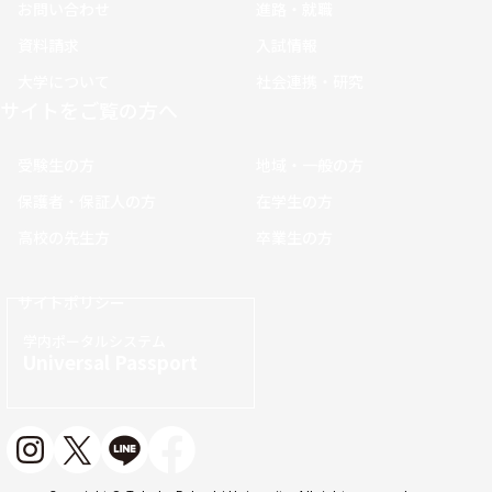
お問い合わせ
進路・就職
資料請求
入試情報
大学について
社会連携・研究
サイトをご覧の方へ
受験生の方
地域・一般の方
保護者・保証人の方
在学生の方
高校の先生方
卒業生の方
サイトポリシー
学内ポータルシステム
Universal Passport