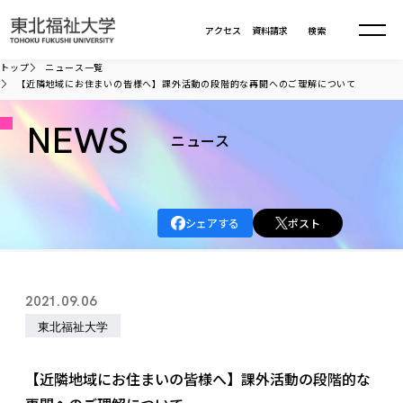
本文へ移動
アクセス
資料請求
検索
トップ
ニュース一覧
【近隣地域にお住まいの皆様へ】課外活動の段階的な再開へのご理解について
大学について
NEWS
ニュース
学部・大学院
大学についてTOP
大学理念
入試情報
学部・大学院TOP
シェアする
ポスト
大学理念
大学の概要
総合福祉学部
進路・就職
東北福祉大学の想い
入試情報TOP
大学の概要
総合福祉学部
2021.09.06
建学の精神・教育の理念
大学の取り組み
共生まちづくり学部
大学の歩み
入学試験
東北福祉大学
課外活動
学長室の窓
社会福祉学科
進路・就職 TOP
大学の取り組み
共生まちづくり学部
学生・教職員・卒業生数
情報公開
教育方針
福祉心理学科
教育学部
社会連携・研究
デジタルパンフ
【近隣地域にお住まいの皆様へ】課外活動の段階的な
学則
共生まちづくり学科
情報公開
就職状況
国際交流
各種方針
福祉行政学科
課外活動 TOP
教育学部
カリキュラム編成ガイドライン