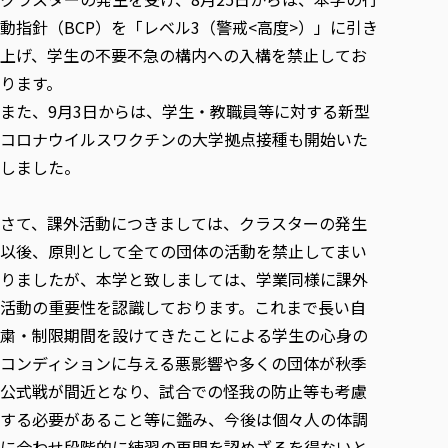
各種社会貢献活動の窓口
学びの特徴
自治体・団体等との主な協定
動指針（BCP）を「レベル3（警戒<高度>）」に引き
教員紹介・業績
伝承講座「311『伝える／備える』次世代塾」
ICT教育
研究所について
上げ、学生の不要不急の構内への入構を禁止してお
JICA草の根技術協力事業
初年次教育（リエゾンゼミⅠ）
研究者のご紹介
学びのサポート
ります。
被災地の子ども支援活動
実学臨床教育（総合福祉学部のみ履修可能）
また、9月3日からは、学生・教職員等に対する新型
学びのサポート
コロナウイルスワクチンの大学拠点接種も開始いた
教育実践活動（教育学科学生のみ受講可能）
学費（学部学科）
しました。
禅のこころ
授業料減免・奨学金等
宿舎の紹介
さて、課外活動につきましては、クラスターの発生
学生生活サポート
以後、原則として全ての団体の活動を禁止してまい
学生自主活動支援
りましたが、本学と致しましては、学業同様に課外
社会人学生の育児支援（一時預かり）
活動の重要性を認識しております。これまで長い自
粛・制限期間を設けてきたことによる学生の心身の
学生総合補償制度
コンディションに与える悪影響や多くの団体が秋季
スポーツ傷害保険
公式戦が間近となり、試合での怪我の防止等も考慮
する必要があること等に鑑み、今後は個々人の体調
に合わせ段階的に練習の再開を認めざるを得ないと