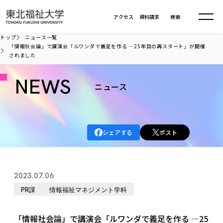
本文へ移動
アクセス
資料請求
検索
トップ
ニュース一覧
「情報社会論」で講演会「ルワンダで義足を作る —25年目の再スタート」が開催
されました
大学について
NEWS
ニュース
学部・大学院
大学についてTOP
大学理念
入試情報
学部・大学院TOP
大学理念
シェアする
ポスト
大学の概要
総合福祉学部
進路・就職
東北福祉大学の想い
入試情報TOP
大学の概要
総合福祉学部
建学の精神・教育の理念
大学の取り組み
共生まちづくり学部
2023.07.06
大学の歩み
入学試験
課外活動
学長室の窓
社会福祉学科
進路・就職 TOP
大学の取り組み
共生まちづくり学部
PR課
情報福祉マネジメント学科
学生・教職員・卒業生数
情報公開
教育方針
福祉心理学科
教育学部
社会連携・研究
デジタルパンフ
学則
共生まちづくり学科
情報公開
就職状況
国際交流
各種方針
福祉行政学科
課外活動 TOP
教育学部
「情報社会論」で講演会「ルワンダで義足を作る —25
カリキュラム編成ガイドライン