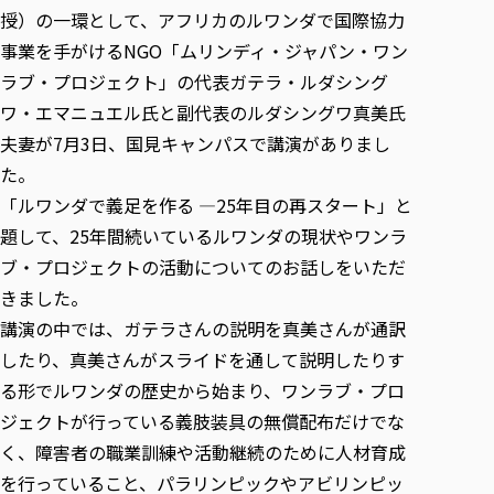
各種社会貢献活動の窓口
学びの特徴
自治体・団体等との主な協定
授）の一環として、アフリカのルワンダで国際協力
教員紹介・業績
伝承講座「311『伝える／備える』次世代塾」
ICT教育
事業を手がけるNGO「ムリンディ・ジャパン・ワン
研究所について
JICA草の根技術協力事業
ラブ・プロジェクト」の代表ガテラ・ルダシング
初年次教育（リエゾンゼミⅠ）
研究者のご紹介
学びのサポート
被災地の子ども支援活動
ワ・エマニュエル氏と副代表のルダシングワ真美氏
実学臨床教育（総合福祉学部のみ履修可能）
学びのサポート
夫妻が7月3日、国見キャンパスで講演がありまし
教育実践活動（教育学科学生のみ受講可能）
学費（学部学科）
た。
禅のこころ
授業料減免・奨学金等
「ルワンダで義足を作る —25年目の再スタート」と
宿舎の紹介
題して、25年間続いているルワンダの現状やワンラ
ブ・プロジェクトの活動についてのお話しをいただ
学生生活サポート
きました。
学生自主活動支援
講演の中では、ガテラさんの説明を真美さんが通訳
社会人学生の育児支援（一時預かり）
したり、真美さんがスライドを通して説明したりす
学生総合補償制度
る形でルワンダの歴史から始まり、ワンラブ・プロ
スポーツ傷害保険
ジェクトが行っている義肢装具の無償配布だけでな
く、障害者の職業訓練や活動継続のために人材育成
を行っていること、パラリンピックやアビリンピッ