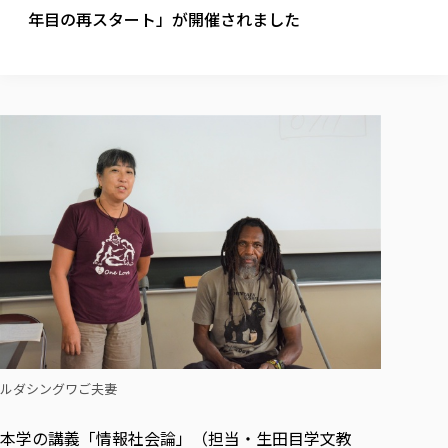
校歌の歴史
健康科学部
寄附行為
年目の再スタート」が開催されました
進学相談会
本学のシラバスについて
教育学科
取得可能な資格・免許
校章・マーク・カラー
健康科学部
体育会・運動サークル紹介
社会連携・研究
ガバナンス・コード
国際交流TOP
一般事業主行動計画
産業福祉マネジメント学科
寄附の受け入れ
オープンキャンパス
中期事業計画
保健看護学科
東北福祉大学のキャリアサポート
公的資金等の不正使用の防止に関する基本方針
文化会・文化系サークル紹介
関連法人
交換留学生 Exchange students
事業計画／財務・事業報告
生涯教育・キャリア教育
リハビリテーション学科
社会連携・研究 TOP
情報福祉マネジメント学科
東北福祉大学のキャリアサポート
研究活動における不正行為の防止等に関する対応
教職員募集
採用ご担当者様へ
大学評価
医療経営管理学科
大学指定団体紹介
大学広報誌「TFU Newsletter 東北福祉大学通信」
進路・就職支援
海外留学・研修
役員・評議員一覧
仏教専修科
採用ご担当者様へ
東北福祉大学の研究活動
IR情報
生涯教育・キャリア教育TOP
初年次教育（リエゾンゼミⅠ）について
関連法人
東北福祉大学のキャリア教育
在学生の方
キャンパス案内
東北福祉大学の研究活動
学校教育法施行規則第172条の2に基づく情報公開
センター長の挨拶
外国人在学生
リエゾンゼミ・ナビ（テキスト等）
大学院
在学生の方
東北福祉大学の紀要・リポジトリ
生涯学習・社会人講座
教職課程における情報の公表
求人の受付について
東北福祉大学の研究紹介
卒業生の方
お役立ち情報（リンク集）
取材について
大学院
東北福祉大学の紀要・リポジトリ
資格取得報奨制度について
Prospective Students
学部・学科等設置計画履行状況報告書
単独学内説明会のご案内
共同研究等をご検討の皆様へ
通信教育部
卒業生の方
産学・産学官連携
放射線モニタリング測定結果（国見キャンパス）
月例TFU実学臨床研究セミナー
総合福祉学研究科 社会福祉学専攻 修士課程
東北福祉大学求人・インターンシップ検索サイト（キャリタスU
研究紀要
よくあるご質問
情報公開規程
通信教育部
産学・産学官連携
卒業後のキャリア支援体制
施設利用
学生支援センター国際交流の活動
総合福祉学研究科 社会福祉学専攻 博士課程
教職研究
カリキュラム（学部・大学院）
社会貢献・地域連携活動
特別支援教育研究室
通信制大学院 総合福祉学研究科 社会福祉学専攻 修士課程
在学生による訪問、情報提供へのご協力のお願い
「高齢者のフレイル予防及びデジタルデバイド解消に向けた産官
東北福祉大学のDNA
総合福祉学研究科 福祉心理学専攻 修士課程
東北福祉大学教育・教職センター特別支援教育研究年報一覧
社会貢献・地域連携活動
スタッフ紹介
通信制大学院 総合福祉学研究科 福祉心理学専攻 修士課程
卒業生アンケート
同窓会
高齢者施設特化型モジュラー車いす開発
その他の就学機会
生涯学習・社会人講座
教育学研究科 教育学専攻 修士課程
芹沢銈介美術工芸館年報
TFU教育フォーラム
ルダシングワご夫妻
社会貢献への取り組み
在学生インタビュー
学生参加 × 産学官連携 ～ 「行学一如」の実践
東北福祉大学機関リポジトリ
ニュース一覧
社会貢献・地域連携活動報告書
学びの特徴
学内ポータルシステム
自治体・団体等との主な協定
本学の講義「情報社会論」（担当・生田目学文教
東北福祉大学オープンアクセス方針
Universal Passport