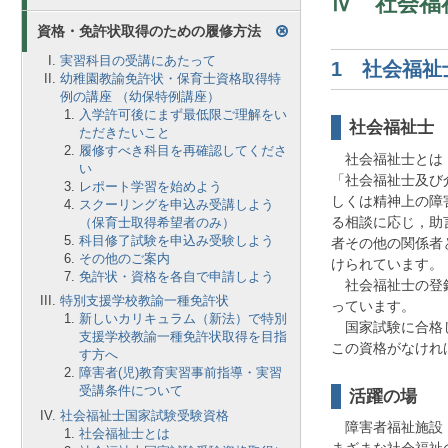
Ⅳ 社会福
資格・免許状取得のための履修方法
実習科目の受講にあたって
1 社会福祉
幼稚園教諭免許状・保育士資格取得特
例の講座 （幼保特例講座）
入学許可後にまず最低限ご理解をい
社会福祉士
ただきたいこと
履修すべき科目を再確認してくださ
社会福祉士とは，
い
「社会福祉士及び
レポート学習を始めよう
しくは精神上の障
スクーリングを申込み受講しよう
る相談に応じ，助
（保育士取得希望者のみ）
科目修了試験を申込み受験しよう
者その他の関係者
その他のご案内
けられています。
免許状・資格を各自で申請しよう
社会福祉士の登録者
特別支援学校教諭一種免許状
っています。
新しいカリキュラム（新法）で特別
国家試験に合格し
支援学校教諭一種免許状取得を目指
この資格がなけれ
す方へ
障害者(児)教育実習事前指導・実習
受講条件について
活躍の場
社会福祉士国家試験受験資格
障害者福祉施設，
社会福祉士とは