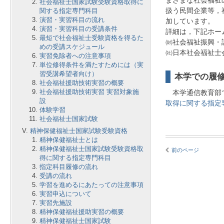
まざまな社会福祉
社会福祉士国家試験受験資格取得に
扱う民間企業等，
関する指定専門科目
演習・実習科目の流れ
加しています。
演習・実習科目の受講条件
詳細は，下記ホー
最短で社会福祉士受験資格を得るた
㈶社会福祉振興
めの受講スケジュール
㈳日本社会福祉
実習免除者への注意事項
単位修得条件を満たすためには（実
習受講希望者向け）
本学での履
社会福祉援助技術実習の概要
社会福祉援助技術実習 実習対象施
本学通信教育部で
設
取得に関する指定
体験学習
社会福祉士国家試験
精神保健福祉士国家試験受験資格
精神保健福祉士とは
精神保健福祉士国家試験受験資格取
前のページ
得に関する指定専門科目
指定科目履修の流れ
受講の流れ
学習を進めるにあたっての注意事項
実習申込について
実習先施設
精神保健福祉援助実習の概要
精神保健福祉士国家試験