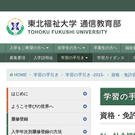
コンテンツへスキップ
訪問者別メニュー
入学をご希望の方へ
在学生の方へ
卒業生の方へ
福祉
メニュー
募集要項
入学説明会
学習の手引き
学習ガイダンス
HOME
学習の手引き
学習の手引き -2015-
資格・免許
学習の手引き 目次
はじめに
学習の手引
ようこそ学びの世界へ
資格・免
履修登録
入学年次別履修登録の方法