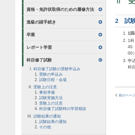
Ⅱ 
資格・免許状取得のための履修方法
2 試
進級の諸手続き
1
卒業
1
4
レポート学習
0
科目修了試験
申
科
科目修了試験の受験申込み
受験の申込み
試験日程・会場
受験上の注意
事前準備
前のペー
試験実施方法
受験上の注意
科目修了試験時の学習相談
試験結果の通知
試験結果の通知
その他