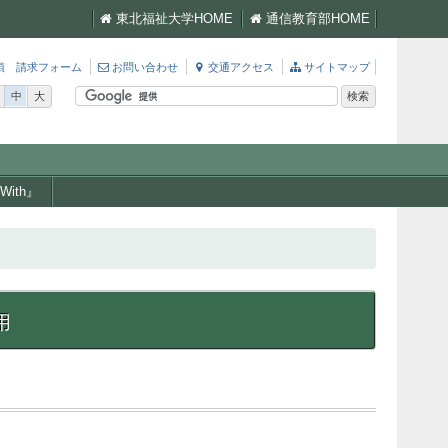
東北福祉大学HOME
通信教育部HOME
項 請求フォーム
お問い合わせ
交通アクセス
サイトマップ
中
大
ith』
用