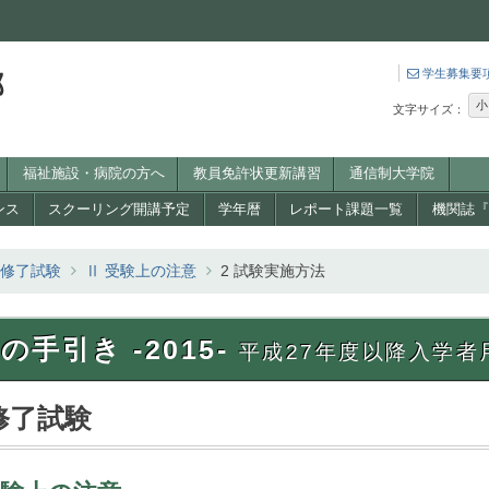
学生募集要
小
文字サイズ：
福祉施設・病院の方へ
教員免許状更新講習
通信制大学院
ンス
スクーリング開講予定
学年暦
レポート課題一覧
機関誌『W
修了試験
Ⅱ 受験上の注意
2 試験実施方法
の手引き -2015-
平成27年度以降入学者
修了試験