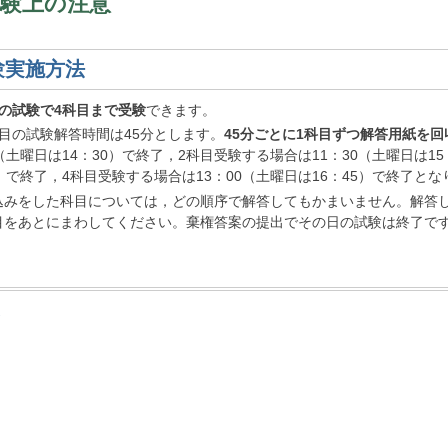
受験上の注意
験実施方法
回の試験で4科目まで受験
できます。
科目の試験解答時間は45分とします。
45分ごとに1科目ずつ解答用紙を回
5（土曜日は14：30）で終了，2科目受験する場合は11：30（土曜日は1
0）で終了，4科目受験する場合は13：00（土曜日は16：45）で終了
込みをした科目については，どの順序で解答してもかまいません。解答
目をあとにまわしてください。棄権答案の提出でその日の試験は終了で
ジ