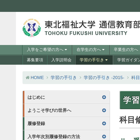
コンテンツへスキップ
訪問者別メニュー
入学をご希望の方へ
在学生の方へ
卒業生の方へ
メニュー
募集要項
入学説明会
学習の手引き
学習ガイダ
HOME
学習の手引き
学習の手引き -2015-
科目
学習の手引き 目次
はじめに
学習
ようこそ学びの世界へ
科目
履修登録
入学年次別履修登録の方法