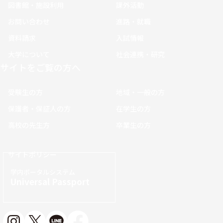
図書館・施設利用
課外活動
お問い合わせ
進路・就職
資料請求
入試情報
大学について
社会連携・研究
サイトをご覧の方へ
受験生の方
地域・一般の方
保護者・保証人の方
在学生の方
高校の先生方
卒業生の方
サイトポリシー
学内ポータルシステム
Universal Passport