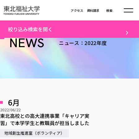
本文へ移動
アクセス
資料請求
検索
トップ
2022年度ニュース一覧（23）
絞り込み検索を開く
大学について
NEWS
ニュース：2022年度
テーマ
学部・大学院
大学についてTOP
すべて
キャンパスニュース
大学理念
学部学科の活動
卒業生の活躍
入試情報
学部・大学院TOP
大学理念
進路・就職
学生・課外活動
大学の概要
総合福祉学部
進路・就職
東北福祉大学の想い
入試情報TOP
メディア
社会連携
大学の概要
6月
総合福祉学部
建学の精神・教育の理念
大学の取り組み
研究
共生まちづくり学部
2022/06/22
大学の歩み
入学試験
課外活動
学長室の窓
社会福祉学科
進路・就職 TOP
東北高校との高大連携事業「キャリア実
大学の取り組み
配信対象
共生まちづくり学部
学生・教職員・卒業生数
情報公開
習」で本学学生と教職員が担当しました
教育方針
福祉心理学科
教育学部
社会連携・研究
すべて
受験生向け
デジタルパンフ
学則
共生まちづくり学科
情報公開
就職状況
地域創生推進室（ボランティア）
国際交流
各種方針
福祉行政学科
課外活動 TOP
教育学部
カリキュラム編成ガイドライン
高校の先生向け
地域・一般向け