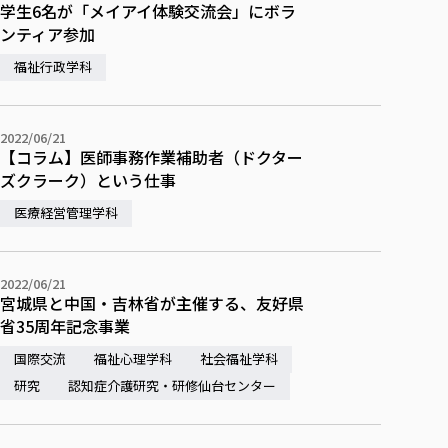
各種社会貢献活動の窓口
学びの特徴
学生6名が「メイアイ体験交流会」にボラ
自治体・団体等との主な協定
教員紹介・業績
ンティア参加
伝承講座「311『伝える／備える』次世代塾」
ICT教育
研究所について
福祉行政学科
JICA草の根技術協力事業
初年次教育（リエゾンゼミⅠ）
研究者のご紹介
学びのサポート
被災地の子ども支援活動
実学臨床教育（総合福祉学部のみ履修可能）
学びのサポート
教育実践活動（教育学科学生のみ受講可能）
2022/06/21
学費（学部学科）
【コラム】医師事務作業補助者（ドクター
禅のこころ
ズクラーク）という仕事
授業料減免・奨学金等
宿舎の紹介
医療経営管理学科
学生生活サポート
学生自主活動支援
2022/06/21
宮城県と中国・吉林省が主催する、友好県
社会人学生の育児支援（一時預かり）
省35周年記念事業
学生総合補償制度
国際交流
福祉心理学科
社会福祉学科
スポーツ傷害保険
研究
認知症介護研究・研修仙台センター