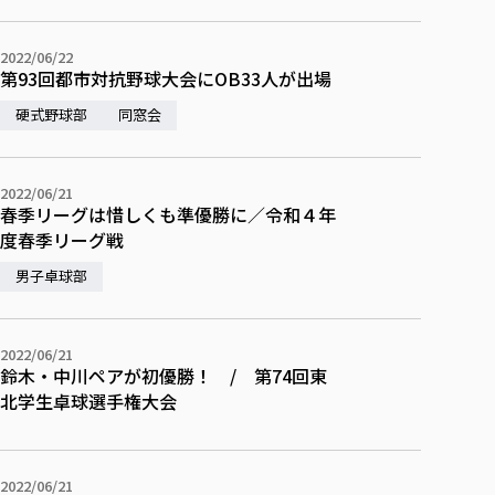
校歌の歴史
健康科学部
寄附行為
進学相談会
本学のシラバスについて
教育学科
取得可能な資格・免許
校章・マーク・カラー
在学生向け
卒業生向け
健康科学部
体育会・運動サークル紹介
社会連携・研究
ガバナンス・コード
国際交流TOP
2022/06/22
一般事業主行動計画
産業福祉マネジメント学科
寄附の受け入れ
第93回都市対抗野球大会にOB33人が出場
オープンキャンパス
保護者向け
中期事業計画
保健看護学科
東北福祉大学のキャリアサポート
公的資金等の不正使用の防止に関する基本方針
文化会・文化系サークル紹介
関連法人
交換留学生 Exchange students
硬式野球部
同窓会
事業計画／財務・事業報告
生涯教育・キャリア教育
リハビリテーション学科
社会連携・研究 TOP
情報福祉マネジメント学科
東北福祉大学のキャリアサポート
研究活動における不正行為の防止等に関する対応
教職員募集
採用ご担当者様へ
大学評価
医療経営管理学科
大学指定団体紹介
大学広報誌「TFU Newsletter 東北福祉大学通信」
進路・就職支援
海外留学・研修
役員・評議員一覧
仏教専修科
採用ご担当者様へ
東北福祉大学の研究活動
IR情報
生涯教育・キャリア教育TOP
2022/06/21
初年次教育（リエゾンゼミⅠ）について
関連法人
東北福祉大学のキャリア教育
在学生の方
キャンパス案内
春季リーグは惜しくも準優勝に／令和４年
東北福祉大学の研究活動
学校教育法施行規則第172条の2に基づく情報公開
センター長の挨拶
外国人在学生
リエゾンゼミ・ナビ（テキスト等）
大学院
度春季リーグ戦
在学生の方
東北福祉大学の紀要・リポジトリ
生涯学習・社会人講座
教職課程における情報の公表
求人の受付について
東北福祉大学の研究紹介
卒業生の方
お役立ち情報（リンク集）
取材について
大学院
東北福祉大学の紀要・リポジトリ
男子卓球部
資格取得報奨制度について
Prospective Students
学部・学科等設置計画履行状況報告書
単独学内説明会のご案内
共同研究等をご検討の皆様へ
通信教育部
卒業生の方
産学・産学官連携
放射線モニタリング測定結果（国見キャンパス）
月例TFU実学臨床研究セミナー
総合福祉学研究科 社会福祉学専攻 修士課程
東北福祉大学求人・インターンシップ検索サイト（キャリタスU
研究紀要
よくあるご質問
情報公開規程
通信教育部
産学・産学官連携
卒業後のキャリア支援体制
施設利用
学生支援センター国際交流の活動
総合福祉学研究科 社会福祉学専攻 博士課程
教職研究
カリキュラム（学部・大学院）
2022/06/21
社会貢献・地域連携活動
特別支援教育研究室
通信制大学院 総合福祉学研究科 社会福祉学専攻 修士課程
在学生による訪問、情報提供へのご協力のお願い
鈴木・中川ペアが初優勝！ / 第74回東
「高齢者のフレイル予防及びデジタルデバイド解消に向けた産官
東北福祉大学のDNA
総合福祉学研究科 福祉心理学専攻 修士課程
東北福祉大学教育・教職センター特別支援教育研究年報一覧
社会貢献・地域連携活動
北学生卓球選手権大会
スタッフ紹介
通信制大学院 総合福祉学研究科 福祉心理学専攻 修士課程
卒業生アンケート
同窓会
高齢者施設特化型モジュラー車いす開発
その他の就学機会
生涯学習・社会人講座
教育学研究科 教育学専攻 修士課程
芹沢銈介美術工芸館年報
TFU教育フォーラム
社会貢献への取り組み
在学生インタビュー
学生参加 × 産学官連携 ～ 「行学一如」の実践
東北福祉大学機関リポジトリ
ニュース一覧
社会貢献・地域連携活動報告書
学びの特徴
学内ポータルシステム
自治体・団体等との主な協定
2022/06/21
東北福祉大学オープンアクセス方針
Universal Passport