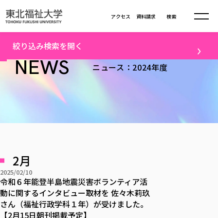
本文へ移動
アクセス
資料請求
検索
トップ
2024年度ニュース一覧（6）
絞り込み検索を開く
大学について
NEWS
ニュース：2024年度
テーマ
学部・大学院
大学についてTOP
すべて
キャンパスニュース
大学理念
学部学科の活動
卒業生の活躍
入試情報
学部・大学院TOP
大学理念
進路・就職
学生・課外活動
大学の概要
総合福祉学部
進路・就職
東北福祉大学の想い
入試情報TOP
メディア
社会連携
大学の概要
2月
総合福祉学部
建学の精神・教育の理念
大学の取り組み
研究
共生まちづくり学部
2025/02/10
大学の歩み
入学試験
課外活動
学長室の窓
社会福祉学科
進路・就職 TOP
令和６年能登半島地震災害ボランティア活
大学の取り組み
配信対象
共生まちづくり学部
学生・教職員・卒業生数
情報公開
動に関するインタビュー取材を 佐々木莉玖
教育方針
福祉心理学科
教育学部
社会連携・研究
すべて
受験生向け
デジタルパンフ
さん（福祉行政学科１年）が受けました。
学則
共生まちづくり学科
情報公開
就職状況
国際交流
各種方針
福祉行政学科
課外活動 TOP
教育学部
【2月15日朝刊掲載予定】
カリキュラム編成ガイドライン
高校の先生向け
地域・一般向け