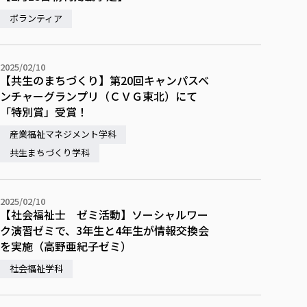
校歌の歴史
健康科学部
寄附行為
進学相談会
本学のシラバスについて
教育学科
ボランティア
取得可能な資格・免許
校章・マーク・カラー
在学生向け
卒業生向け
健康科学部
体育会・運動サークル紹介
社会連携・研究
ガバナンス・コード
国際交流TOP
一般事業主行動計画
産業福祉マネジメント学科
寄附の受け入れ
オープンキャンパス
保護者向け
中期事業計画
保健看護学科
東北福祉大学のキャリアサポート
公的資金等の不正使用の防止に関する基本方針
文化会・文化系サークル紹介
関連法人
2025/02/10
交換留学生 Exchange students
事業計画／財務・事業報告
生涯教育・キャリア教育
リハビリテーション学科
社会連携・研究 TOP
情報福祉マネジメント学科
東北福祉大学のキャリアサポート
【共生のまちづくり】第20回キャンパスベ
研究活動における不正行為の防止等に関する対応
教職員募集
採用ご担当者様へ
大学評価
ンチャーグランプリ（ＣＶＧ東北）にて
医療経営管理学科
大学指定団体紹介
大学広報誌「TFU Newsletter 東北福祉大学通信」
進路・就職支援
海外留学・研修
役員・評議員一覧
「特別賞」受賞！
仏教専修科
採用ご担当者様へ
東北福祉大学の研究活動
IR情報
生涯教育・キャリア教育TOP
初年次教育（リエゾンゼミⅠ）について
関連法人
東北福祉大学のキャリア教育
在学生の方
キャンパス案内
産業福祉マネジメント学科
東北福祉大学の研究活動
学校教育法施行規則第172条の2に基づく情報公開
センター長の挨拶
外国人在学生
リエゾンゼミ・ナビ（テキスト等）
大学院
在学生の方
東北福祉大学の紀要・リポジトリ
共生まちづくり学科
生涯学習・社会人講座
教職課程における情報の公表
求人の受付について
東北福祉大学の研究紹介
卒業生の方
お役立ち情報（リンク集）
取材について
大学院
東北福祉大学の紀要・リポジトリ
資格取得報奨制度について
Prospective Students
学部・学科等設置計画履行状況報告書
単独学内説明会のご案内
共同研究等をご検討の皆様へ
通信教育部
卒業生の方
産学・産学官連携
放射線モニタリング測定結果（国見キャンパス）
月例TFU実学臨床研究セミナー
総合福祉学研究科 社会福祉学専攻 修士課程
東北福祉大学求人・インターンシップ検索サイト（キャリタスU
研究紀要
よくあるご質問
情報公開規程
2025/02/10
通信教育部
産学・産学官連携
卒業後のキャリア支援体制
施設利用
学生支援センター国際交流の活動
【社会福祉士 ゼミ活動】ソーシャルワー
総合福祉学研究科 社会福祉学専攻 博士課程
教職研究
カリキュラム（学部・大学院）
社会貢献・地域連携活動
特別支援教育研究室
ク演習ゼミで、3年生と4年生が情報交換会
通信制大学院 総合福祉学研究科 社会福祉学専攻 修士課程
在学生による訪問、情報提供へのご協力のお願い
「高齢者のフレイル予防及びデジタルデバイド解消に向けた産官
東北福祉大学のDNA
総合福祉学研究科 福祉心理学専攻 修士課程
東北福祉大学教育・教職センター特別支援教育研究年報一覧
社会貢献・地域連携活動
を実施（高野亜紀子ゼミ）
スタッフ紹介
通信制大学院 総合福祉学研究科 福祉心理学専攻 修士課程
卒業生アンケート
同窓会
高齢者施設特化型モジュラー車いす開発
その他の就学機会
生涯学習・社会人講座
教育学研究科 教育学専攻 修士課程
芹沢銈介美術工芸館年報
TFU教育フォーラム
社会貢献への取り組み
社会福祉学科
在学生インタビュー
学生参加 × 産学官連携 ～ 「行学一如」の実践
東北福祉大学機関リポジトリ
ニュース一覧
社会貢献・地域連携活動報告書
学びの特徴
学内ポータルシステム
自治体・団体等との主な協定
東北福祉大学オープンアクセス方針
Universal Passport