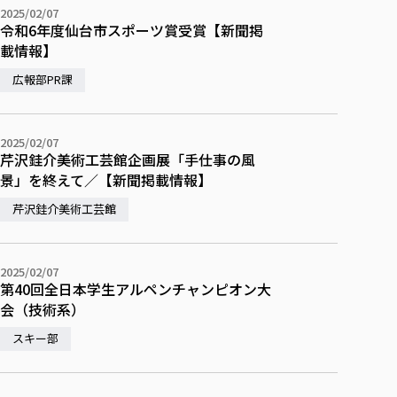
各種社会貢献活動の窓口
学びの特徴
自治体・団体等との主な協定
2025/02/07
教員紹介・業績
令和6年度仙台市スポーツ賞受賞【新聞掲
伝承講座「311『伝える／備える』次世代塾」
ICT教育
研究所について
載情報】
JICA草の根技術協力事業
初年次教育（リエゾンゼミⅠ）
研究者のご紹介
学びのサポート
広報部PR課
被災地の子ども支援活動
実学臨床教育（総合福祉学部のみ履修可能）
学びのサポート
教育実践活動（教育学科学生のみ受講可能）
学費（学部学科）
2025/02/07
禅のこころ
芹沢銈介美術工芸館企画展「手仕事の風
授業料減免・奨学金等
景」を終えて／【新聞掲載情報】
宿舎の紹介
芹沢銈介美術工芸館
学生生活サポート
学生自主活動支援
社会人学生の育児支援（一時預かり）
2025/02/07
第40回全日本学生アルペンチャンピオン大
学生総合補償制度
会（技術系）
スポーツ傷害保険
スキー部