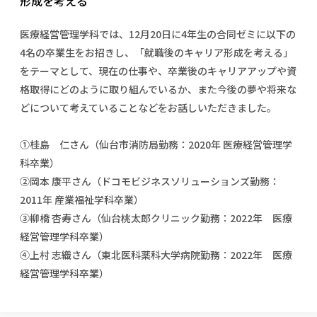
形成を考える
校歌の歴史
健康科学部
寄附行為
進学相談会
本学のシラバスについて
教育学科
取得可能な資格・免許
校章・マーク・カラー
健康科学部
体育会・運動サークル紹介
社会連携・研究
ガバナンス・コード
国際交流TOP
医療経営管理学科では、12月20日に4年生の合同ゼミに以下の
一般事業主行動計画
産業福祉マネジメント学科
寄附の受け入れ
オープンキャンパス
4名の卒業生をお招きし、「就職後のキャリア形成を考える」
中期事業計画
保健看護学科
東北福祉大学のキャリアサポート
公的資金等の不正使用の防止に関する基本方針
文化会・文化系サークル紹介
関連法人
をテーマとして、現在の仕事や、卒業後のキャリアアップや資
交換留学生 Exchange students
事業計画／財務・事業報告
生涯教育・キャリア教育
リハビリテーション学科
社会連携・研究 TOP
情報福祉マネジメント学科
東北福祉大学のキャリアサポート
研究活動における不正行為の防止等に関する対応
格取得にどのように取り組んでいるか、また今後の夢や将来な
教職員募集
採用ご担当者様へ
大学評価
医療経営管理学科
大学指定団体紹介
大学広報誌「TFU Newsletter 東北福祉大学通信」
進路・就職支援
どについて考えていることなどをお話しいただきました。
海外留学・研修
役員・評議員一覧
仏教専修科
採用ご担当者様へ
東北福祉大学の研究活動
IR情報
生涯教育・キャリア教育TOP
初年次教育（リエゾンゼミⅠ）について
関連法人
東北福祉大学のキャリア教育
在学生の方
キャンパス案内
東北福祉大学の研究活動
学校教育法施行規則第172条の2に基づく情報公開
センター長の挨拶
①桂島 仁さん（仙台市消防局勤務：2020年 医療経営管理学
外国人在学生
リエゾンゼミ・ナビ（テキスト等）
大学院
在学生の方
東北福祉大学の紀要・リポジトリ
生涯学習・社会人講座
科卒業）
教職課程における情報の公表
求人の受付について
東北福祉大学の研究紹介
卒業生の方
お役立ち情報（リンク集）
取材について
大学院
東北福祉大学の紀要・リポジトリ
資格取得報奨制度について
②岡本 康平さん（ドコモビジネスソリューションズ勤務：
Prospective Students
学部・学科等設置計画履行状況報告書
単独学内説明会のご案内
共同研究等をご検討の皆様へ
通信教育部
卒業生の方
産学・産学官連携
放射線モニタリング測定結果（国見キャンパス）
月例TFU実学臨床研究セミナー
2011年 産業福祉学科卒業）
総合福祉学研究科 社会福祉学専攻 修士課程
東北福祉大学求人・インターンシップ検索サイト（キャリタスU
研究紀要
よくあるご質問
情報公開規程
通信教育部
産学・産学官連携
卒業後のキャリア支援体制
施設利用
③柳橋 杏寿さん（仙台桃太郎クリニック勤務：2022年 医療
学生支援センター国際交流の活動
総合福祉学研究科 社会福祉学専攻 博士課程
教職研究
カリキュラム（学部・大学院）
社会貢献・地域連携活動
特別支援教育研究室
経営管理学科卒業）
通信制大学院 総合福祉学研究科 社会福祉学専攻 修士課程
在学生による訪問、情報提供へのご協力のお願い
「高齢者のフレイル予防及びデジタルデバイド解消に向けた産官
東北福祉大学のDNA
総合福祉学研究科 福祉心理学専攻 修士課程
東北福祉大学教育・教職センター特別支援教育研究年報一覧
社会貢献・地域連携活動
④上村 志織さん（東北医科薬科大学病院勤務：2022年 医療
スタッフ紹介
通信制大学院 総合福祉学研究科 福祉心理学専攻 修士課程
卒業生アンケート
同窓会
高齢者施設特化型モジュラー車いす開発
その他の就学機会
生涯学習・社会人講座
教育学研究科 教育学専攻 修士課程
芹沢銈介美術工芸館年報
TFU教育フォーラム
経営管理学科卒業）
社会貢献への取り組み
在学生インタビュー
学生参加 × 産学官連携 ～ 「行学一如」の実践
東北福祉大学機関リポジトリ
ニュース一覧
社会貢献・地域連携活動報告書
学びの特徴
学内ポータルシステム
自治体・団体等との主な協定
東北福祉大学オープンアクセス方針
Universal Passport