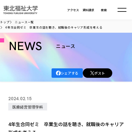
本文へ移動
アクセス
資料請求
検索
トップ
ニュース一覧
4年生合同ゼミ 卒業生の話を聴き、就職後のキャリア形成を考える
大学について
NEWS
ニュース
学部・大学院
大学についてTOP
大学理念
入試情報
学部・大学院TOP
シェアする
ポスト
大学理念
大学の概要
総合福祉学部
進路・就職
東北福祉大学の想い
入試情報TOP
大学の概要
総合福祉学部
2024.02.15
建学の精神・教育の理念
大学の取り組み
共生まちづくり学部
大学の歩み
入学試験
医療経営管理学科
課外活動
学長室の窓
社会福祉学科
進路・就職 TOP
大学の取り組み
共生まちづくり学部
学生・教職員・卒業生数
情報公開
教育方針
福祉心理学科
教育学部
社会連携・研究
デジタルパンフ
4年生合同ゼミ 卒業生の話を聴き、就職後のキャリア
学則
共生まちづくり学科
情報公開
就職状況
国際交流
各種方針
福祉行政学科
課外活動 TOP
教育学部
カリキュラム編成ガイドライン