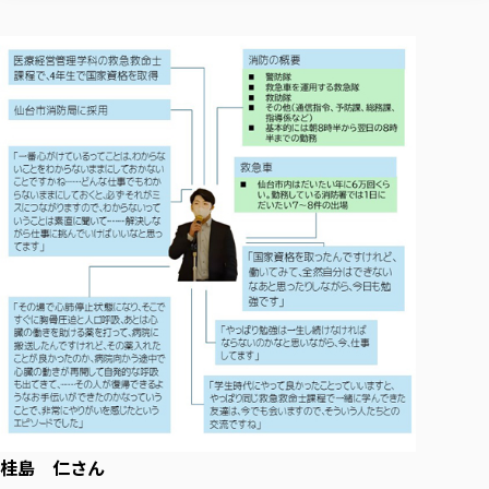
各種社会貢献活動の窓口
学びの特徴
自治体・団体等との主な協定
教員紹介・業績
伝承講座「311『伝える／備える』次世代塾」
ICT教育
研究所について
JICA草の根技術協力事業
初年次教育（リエゾンゼミⅠ）
研究者のご紹介
学びのサポート
被災地の子ども支援活動
実学臨床教育（総合福祉学部のみ履修可能）
学びのサポート
教育実践活動（教育学科学生のみ受講可能）
学費（学部学科）
禅のこころ
授業料減免・奨学金等
宿舎の紹介
学生生活サポート
学生自主活動支援
社会人学生の育児支援（一時預かり）
学生総合補償制度
スポーツ傷害保険
桂島 仁さん