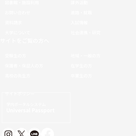
図書館・施設利用
課外活動
お問い合わせ
進路・就職
資料請求
入試情報
大学について
社会連携・研究
サイトをご覧の方へ
受験生の方
地域・一般の方
保護者・保証人の方
在学生の方
高校の先生方
卒業生の方
サイトポリシー
学内ポータルシステム
Universal Passport