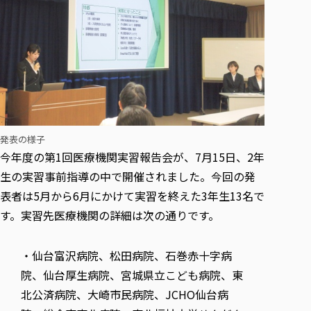
各種社会貢献活動の窓口
学びの特徴
自治体・団体等との主な協定
教員紹介・業績
伝承講座「311『伝える／備える』次世代塾」
ICT教育
研究所について
JICA草の根技術協力事業
初年次教育（リエゾンゼミⅠ）
研究者のご紹介
学びのサポート
被災地の子ども支援活動
実学臨床教育（総合福祉学部のみ履修可能）
学びのサポート
教育実践活動（教育学科学生のみ受講可能）
学費（学部学科）
禅のこころ
授業料減免・奨学金等
発表の様子
宿舎の紹介
今年度の第1回医療機関実習報告会が、7月15日、2年
学生生活サポート
生の実習事前指導の中で開催されました。今回の発
学生自主活動支援
表者は5月から6月にかけて実習を終えた3年生13名で
社会人学生の育児支援（一時預かり）
す。実習先医療機関の詳細は次の通りです。
学生総合補償制度
スポーツ傷害保険
・仙台富沢病院、松田病院、石巻赤十字病
院、仙台厚生病院、宮城県立こども病院、東
北公済病院、大崎市民病院、JCHO仙台病