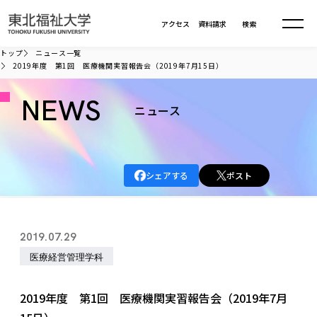
本文へ移動
アクセス
資料請求
検索
トップ
ニュース一覧
2019年度 第1回 医療機関実習報告会（2019年7月15日）
大学について
NEWS
ニュース
学部・大学院
大学についてTOP
大学理念
入試情報
学部・大学院TOP
シェアする
ポスト
大学理念
大学の概要
総合福祉学部
進路・就職
東北福祉大学の想い
入試情報TOP
大学の概要
総合福祉学部
2019.07.29
建学の精神・教育の理念
大学の取り組み
共生まちづくり学部
大学の歩み
入学試験
医療経営管理学科
課外活動
学長室の窓
社会福祉学科
進路・就職 TOP
大学の取り組み
共生まちづくり学部
学生・教職員・卒業生数
情報公開
教育方針
福祉心理学科
教育学部
社会連携・研究
デジタルパンフ
2019年度 第1回 医療機関実習報告会（2019年7月
学則
共生まちづくり学科
情報公開
就職状況
国際交流
各種方針
福祉行政学科
課外活動 TOP
教育学部
カリキュラム編成ガイドライン