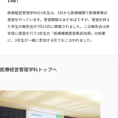
15日）
校歌の歴史
健康科学部
寄附行為
進学相談会
本学のシラバスについて
教育学科
取得可能な資格・免許
校章・マーク・カラー
健康科学部
体育会・運動サークル紹介
社会連携・研究
ガバナンス・コード
国際交流TOP
医療経営管理学科の3年生は、5月から医療機関で医療事務の
一般事業主行動計画
産業福祉マネジメント学科
寄附の受け入れ
オープンキャンパス
実習を行っています。実習期間はまだ半ばですが、実習を終え
中期事業計画
保健看護学科
東北福祉大学のキャリアサポート
公的資金等の不正使用の防止に関する基本方針
文化会・文化系サークル紹介
関連法人
た学生の報告会が7月15日に開催されました。この報告会は来
交換留学生 Exchange students
事業計画／財務・事業報告
生涯教育・キャリア教育
リハビリテーション学科
社会連携・研究 TOP
情報福祉マネジメント学科
東北福祉大学のキャリアサポート
研究活動における不正行為の防止等に関する対応
年度に実習を行う2年生の「医療機関実習事前指導」の授業
教職員募集
採用ご担当者様へ
大学評価
医療経営管理学科
大学指定団体紹介
大学広報誌「TFU Newsletter 東北福祉大学通信」
進路・就職支援
に、3年生が一緒に参加する形でおこなわれました。
海外留学・研修
役員・評議員一覧
仏教専修科
採用ご担当者様へ
東北福祉大学の研究活動
IR情報
生涯教育・キャリア教育TOP
初年次教育（リエゾンゼミⅠ）について
関連法人
東北福祉大学のキャリア教育
在学生の方
キャンパス案内
東北福祉大学の研究活動
学校教育法施行規則第172条の2に基づく情報公開
センター長の挨拶
外国人在学生
リエゾンゼミ・ナビ（テキスト等）
大学院
在学生の方
東北福祉大学の紀要・リポジトリ
生涯学習・社会人講座
教職課程における情報の公表
求人の受付について
東北福祉大学の研究紹介
卒業生の方
お役立ち情報（リンク集）
取材について
大学院
東北福祉大学の紀要・リポジトリ
資格取得報奨制度について
Prospective Students
医療経営管理学科トップへ
学部・学科等設置計画履行状況報告書
単独学内説明会のご案内
共同研究等をご検討の皆様へ
通信教育部
卒業生の方
産学・産学官連携
放射線モニタリング測定結果（国見キャンパス）
月例TFU実学臨床研究セミナー
総合福祉学研究科 社会福祉学専攻 修士課程
東北福祉大学求人・インターンシップ検索サイト（キャリタスU
研究紀要
よくあるご質問
情報公開規程
通信教育部
産学・産学官連携
卒業後のキャリア支援体制
施設利用
学生支援センター国際交流の活動
総合福祉学研究科 社会福祉学専攻 博士課程
教職研究
カリキュラム（学部・大学院）
社会貢献・地域連携活動
特別支援教育研究室
通信制大学院 総合福祉学研究科 社会福祉学専攻 修士課程
在学生による訪問、情報提供へのご協力のお願い
「高齢者のフレイル予防及びデジタルデバイド解消に向けた産官
東北福祉大学のDNA
総合福祉学研究科 福祉心理学専攻 修士課程
東北福祉大学教育・教職センター特別支援教育研究年報一覧
社会貢献・地域連携活動
スタッフ紹介
通信制大学院 総合福祉学研究科 福祉心理学専攻 修士課程
卒業生アンケート
同窓会
高齢者施設特化型モジュラー車いす開発
その他の就学機会
生涯学習・社会人講座
教育学研究科 教育学専攻 修士課程
芹沢銈介美術工芸館年報
TFU教育フォーラム
社会貢献への取り組み
在学生インタビュー
学生参加 × 産学官連携 ～ 「行学一如」の実践
東北福祉大学機関リポジトリ
ニュース一覧
社会貢献・地域連携活動報告書
学びの特徴
学内ポータルシステム
自治体・団体等との主な協定
東北福祉大学オープンアクセス方針
Universal Passport