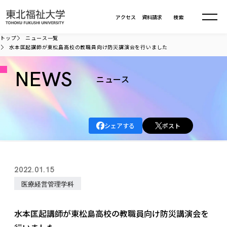
本文へ移動
アクセス
資料請求
検索
トップ
ニュース一覧
水本匡起講師が東松島高校の教職員向け防災講演会を行いました
大学について
NEWS
ニュース
学部・大学院
大学についてTOP
大学理念
入試情報
学部・大学院TOP
シェアする
ポスト
大学理念
大学の概要
総合福祉学部
進路・就職
東北福祉大学の想い
入試情報TOP
大学の概要
総合福祉学部
2022.01.15
建学の精神・教育の理念
大学の取り組み
共生まちづくり学部
大学の歩み
入学試験
医療経営管理学科
課外活動
学長室の窓
社会福祉学科
進路・就職 TOP
大学の取り組み
共生まちづくり学部
学生・教職員・卒業生数
情報公開
教育方針
福祉心理学科
教育学部
社会連携・研究
デジタルパンフ
水本匡起講師が東松島高校の教職員向け防災講演会を
学則
共生まちづくり学科
情報公開
就職状況
国際交流
各種方針
福祉行政学科
課外活動 TOP
教育学部
カリキュラム編成ガイドライン