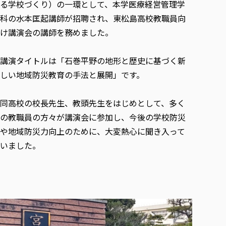
各種社会貢献活動の窓口
る学校づくり）の一環として、本学医療経営管理学
学びの特徴
自治体・団体等との主な協定
教員紹介・業績
科の水本匡起講師が招聘され、東松島高校教職員向
伝承講座「311『伝える／備える』次世代塾」
ICT教育
研究所について
け講演会の講師を務めました。
JICA草の根技術協力事業
初年次教育（リエゾンゼミⅠ）
研究者のご紹介
学びのサポート
被災地の子ども支援活動
実学臨床教育（総合福祉学部のみ履修可能）
学びのサポート
講演タイトルは「石巻平野の地形と歴史に基づく新
教育実践活動（教育学科学生のみ受講可能）
しい地域防災教育の手法と展開」です。
学費（学部学科）
禅のこころ
授業料減免・奨学金等
同高校の校長先生、教頭先生をはじめとして、多く
宿舎の紹介
の教職員の方々が講演会に参加し、今後の学校防災
学生生活サポート
や地域防災力向上のために、大変熱心に聞き入って
学生自主活動支援
いました。
社会人学生の育児支援（一時預かり）
学生総合補償制度
スポーツ傷害保険