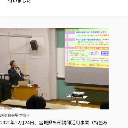
行いました
校歌の歴史
健康科学部
寄附行為
進学相談会
本学のシラバスについて
教育学科
取得可能な資格・免許
校章・マーク・カラー
健康科学部
体育会・運動サークル紹介
社会連携・研究
ガバナンス・コード
国際交流TOP
一般事業主行動計画
産業福祉マネジメント学科
寄附の受け入れ
オープンキャンパス
中期事業計画
保健看護学科
東北福祉大学のキャリアサポート
公的資金等の不正使用の防止に関する基本方針
文化会・文化系サークル紹介
関連法人
交換留学生 Exchange students
事業計画／財務・事業報告
生涯教育・キャリア教育
リハビリテーション学科
社会連携・研究 TOP
情報福祉マネジメント学科
東北福祉大学のキャリアサポート
研究活動における不正行為の防止等に関する対応
教職員募集
採用ご担当者様へ
大学評価
医療経営管理学科
大学指定団体紹介
大学広報誌「TFU Newsletter 東北福祉大学通信」
進路・就職支援
海外留学・研修
役員・評議員一覧
仏教専修科
採用ご担当者様へ
東北福祉大学の研究活動
IR情報
生涯教育・キャリア教育TOP
初年次教育（リエゾンゼミⅠ）について
関連法人
東北福祉大学のキャリア教育
在学生の方
キャンパス案内
東北福祉大学の研究活動
学校教育法施行規則第172条の2に基づく情報公開
センター長の挨拶
外国人在学生
リエゾンゼミ・ナビ（テキスト等）
大学院
在学生の方
東北福祉大学の紀要・リポジトリ
生涯学習・社会人講座
教職課程における情報の公表
求人の受付について
東北福祉大学の研究紹介
卒業生の方
お役立ち情報（リンク集）
取材について
大学院
東北福祉大学の紀要・リポジトリ
資格取得報奨制度について
Prospective Students
学部・学科等設置計画履行状況報告書
単独学内説明会のご案内
共同研究等をご検討の皆様へ
通信教育部
卒業生の方
産学・産学官連携
放射線モニタリング測定結果（国見キャンパス）
月例TFU実学臨床研究セミナー
総合福祉学研究科 社会福祉学専攻 修士課程
東北福祉大学求人・インターンシップ検索サイト（キャリタスU
研究紀要
よくあるご質問
情報公開規程
通信教育部
産学・産学官連携
卒業後のキャリア支援体制
施設利用
学生支援センター国際交流の活動
総合福祉学研究科 社会福祉学専攻 博士課程
教職研究
カリキュラム（学部・大学院）
社会貢献・地域連携活動
特別支援教育研究室
通信制大学院 総合福祉学研究科 社会福祉学専攻 修士課程
在学生による訪問、情報提供へのご協力のお願い
「高齢者のフレイル予防及びデジタルデバイド解消に向けた産官
東北福祉大学のDNA
総合福祉学研究科 福祉心理学専攻 修士課程
東北福祉大学教育・教職センター特別支援教育研究年報一覧
社会貢献・地域連携活動
スタッフ紹介
通信制大学院 総合福祉学研究科 福祉心理学専攻 修士課程
卒業生アンケート
同窓会
高齢者施設特化型モジュラー車いす開発
その他の就学機会
生涯学習・社会人講座
教育学研究科 教育学専攻 修士課程
芹沢銈介美術工芸館年報
TFU教育フォーラム
社会貢献への取り組み
在学生インタビュー
学生参加 × 産学官連携 ～ 「行学一如」の実践
講演会会場の様子
東北福祉大学機関リポジトリ
ニュース一覧
社会貢献・地域連携活動報告書
学びの特徴
学内ポータルシステム
自治体・団体等との主な協定
2021年12月24日、宮城県外部講師活用事業（特色あ
東北福祉大学オープンアクセス方針
Universal Passport