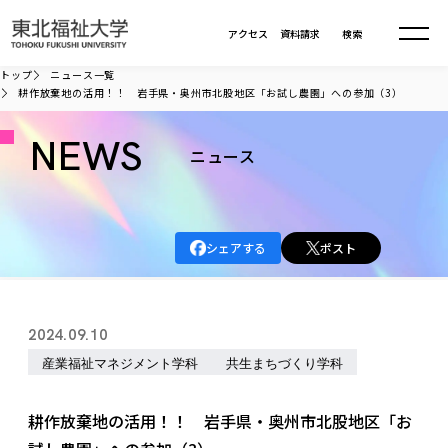
本文へ移動
アクセス
資料請求
検索
トップ
ニュース一覧
耕作放棄地の活用！！ 岩手県・奥州市北股地区「お試し農園」への参加（3）
大学について
NEWS
ニュース
学部・大学院
大学についてTOP
大学理念
入試情報
学部・大学院TOP
シェアする
ポスト
大学理念
大学の概要
総合福祉学部
進路・就職
東北福祉大学の想い
入試情報TOP
大学の概要
総合福祉学部
2024.09.10
建学の精神・教育の理念
大学の取り組み
共生まちづくり学部
大学の歩み
入学試験
産業福祉マネジメント学科
共生まちづくり学科
課外活動
学長室の窓
社会福祉学科
進路・就職 TOP
大学の取り組み
共生まちづくり学部
学生・教職員・卒業生数
情報公開
教育方針
福祉心理学科
教育学部
社会連携・研究
デジタルパンフ
耕作放棄地の活用！！ 岩手県・奥州市北股地区「お
学則
共生まちづくり学科
情報公開
就職状況
国際交流
各種方針
福祉行政学科
課外活動 TOP
教育学部
カリキュラム編成ガイドライン