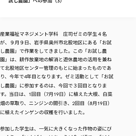
試し農園」への参加（3）
校歌の歴史
健康科学部
寄附行為
進学相談会
本学のシラバスについて
教育学科
取得可能な資格・免許
校章・マーク・カラー
健康科学部
体育会・運動サークル紹介
社会連携・研究
ガバナンス・コード
国際交流TOP
一般事業主行動計画
産業福祉マネジメント学科
寄附の受け入れ
オープンキャンパス
中期事業計画
保健看護学科
東北福祉大学のキャリアサポート
公的資金等の不正使用の防止に関する基本方針
文化会・文化系サークル紹介
関連法人
交換留学生 Exchange students
事業計画／財務・事業報告
生涯教育・キャリア教育
リハビリテーション学科
産業福祉マネジメント学科 庄司ゼミの学生４名
社会連携・研究 TOP
情報福祉マネジメント学科
東北福祉大学のキャリアサポート
研究活動における不正行為の防止等に関する対応
教職員募集
採用ご担当者様へ
が、９月９日、岩手県奥州市北股地区にある「お試
大学評価
医療経営管理学科
大学指定団体紹介
大学広報誌「TFU Newsletter 東北福祉大学通信」
進路・就職支援
海外留学・研修
役員・評議員一覧
仏教専修科
採用ご担当者様へ
し農園」で作業をしてきました。この「お試し農
東北福祉大学の研究活動
IR情報
生涯教育・キャリア教育TOP
初年次教育（リエゾンゼミⅠ）について
関連法人
東北福祉大学のキャリア教育
在学生の方
キャンパス案内
園」は、耕作放棄地の解消と遊休農地の活用を兼ね
東北福祉大学の研究活動
学校教育法施行規則第172条の2に基づく情報公開
センター長の挨拶
外国人在学生
リエゾンゼミ・ナビ（テキスト等）
大学院
在学生の方
東北福祉大学の紀要・リポジトリ
て北股地区センター管理のもとに始まったものであ
生涯学習・社会人講座
教職課程における情報の公表
求人の受付について
東北福祉大学の研究紹介
卒業生の方
お役立ち情報（リンク集）
取材について
大学院
り、今年で
東北福祉大学の紀要・リポジトリ
年目となります。ゼミ活動として「お試
4
資格取得報奨制度について
Prospective Students
学部・学科等設置計画履行状況報告書
単独学内説明会のご案内
共同研究等をご検討の皆様へ
通信教育部
卒業生の方
産学・産学官連携
放射線モニタリング測定結果（国見キャンパス）
し農園」に参加するのは、今回で３回目となりま
月例TFU実学臨床研究セミナー
総合福祉学研究科 社会福祉学専攻 修士課程
東北福祉大学求人・インターンシップ検索サイト（キャリタスU
研究紀要
よくあるご質問
情報公開規程
通信教育部
産学・産学官連携
卒業後のキャリア支援体制
施設利用
す。当日は、
回目（
月
日）に植えた大根、白菜
学生支援センター国際交流の活動
1
7
19
総合福祉学研究科 社会福祉学専攻 博士課程
教職研究
カリキュラム（学部・大学院）
社会貢献・地域連携活動
特別支援教育研究室
通信制大学院 総合福祉学研究科 社会福祉学専攻 修士課程
畑の草取り、ニンジンの間引き、
在学生による訪問、情報提供へのご協力のお願い
回目（
月
日）
「高齢者のフレイル予防及びデジタルデバイド解消に向けた産官
東北福祉大学のDNA
2
8
19
総合福祉学研究科 福祉心理学専攻 修士課程
東北福祉大学教育・教職センター特別支援教育研究年報一覧
社会貢献・地域連携活動
スタッフ紹介
に植えたインゲンの収穫を行いました。
通信制大学院 総合福祉学研究科 福祉心理学専攻 修士課程
卒業生アンケート
同窓会
高齢者施設特化型モジュラー車いす開発
その他の就学機会
生涯学習・社会人講座
教育学研究科 教育学専攻 修士課程
芹沢銈介美術工芸館年報
TFU教育フォーラム
社会貢献への取り組み
在学生インタビュー
学生参加 × 産学官連携 ～ 「行学一如」の実践
東北福祉大学機関リポジトリ
ニュース一覧
参加した学生は、一気に大きくなった作物の姿にび
社会貢献・地域連携活動報告書
学びの特徴
学内ポータルシステム
自治体・団体等との主な協定
東北福祉大学オープンアクセス方針
Universal Passport