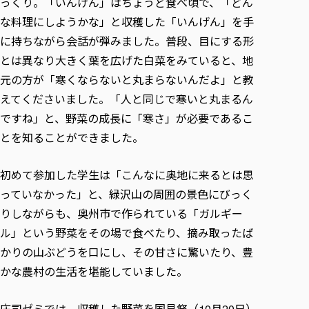
っくり。「いんげん」はちょうど食べ頃で、「どん
各種社会貢献活動の窓口
学びの特徴
自治体・団体等との主な協定
教員紹介・業績
な料理にしようかな」と収穫した「いんげん」を手
伝承講座「311『伝える／備える』次世代塾」
ICT教育
研究所について
に持ちながら会話が弾みました。普段、目にする形
JICA草の根技術協力事業
初年次教育（リエゾンゼミⅠ）
研究者のご紹介
学びのサポート
とは異なり大きく葉を広げた白菜をみていると、地
被災地の子ども支援活動
実学臨床教育（総合福祉学部のみ履修可能）
学びのサポート
元の方が「寒くならないと丸まらないんだよ」と教
教育実践活動（教育学科学生のみ受講可能）
えてくださいました。「人と同じで寒いと丸まるん
学費（学部学科）
禅のこころ
ですね」と、野菜の成長に「寒さ」が必要であるこ
授業料減免・奨学金等
とを知ることができました。
宿舎の紹介
学生生活サポート
初めて参加した学生は「こんなに奥地に来るとは思
学生自主活動支援
っていなかった」と、緑沢山の周囲の景色にびっく
社会人学生の育児支援（一時預かり）
りしながらも、奥州市で作られている「ガルギー
学生総合補償制度
ル」という野菜をその場で食べたり、摘み取ったば
かりの山ぶどうを口にし、その甘さに驚いたり、豊
スポーツ傷害保険
かな農村の生活を堪能していました。
庄司ゼミでは、収穫した野菜を国見祭（
月
日）