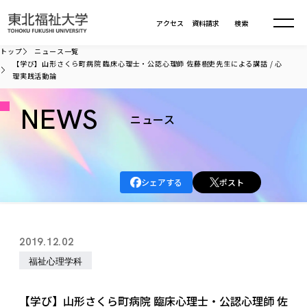
本文へ移動
アクセス
資料請求
検索
トップ
ニュース一覧
【学び】山形さくら町病院 臨床心理士・公認心理師 佐藤樹吏先生による講話 / 心
理実践活動論
大学について
NEWS
ニュース
学部・大学院
大学についてTOP
大学理念
入試情報
学部・大学院TOP
大学理念
シェアする
ポスト
大学の概要
総合福祉学部
進路・就職
東北福祉大学の想い
入試情報TOP
大学の概要
総合福祉学部
建学の精神・教育の理念
大学の取り組み
共生まちづくり学部
2019.12.02
大学の歩み
入学試験
課外活動
学長室の窓
社会福祉学科
進路・就職 TOP
大学の取り組み
共生まちづくり学部
福祉心理学科
学生・教職員・卒業生数
情報公開
教育方針
福祉心理学科
教育学部
社会連携・研究
デジタルパンフ
学則
共生まちづくり学科
情報公開
就職状況
国際交流
各種方針
福祉行政学科
課外活動 TOP
教育学部
【学び】山形さくら町病院 臨床心理士・公認心理師 佐
カリキュラム編成ガイドライン