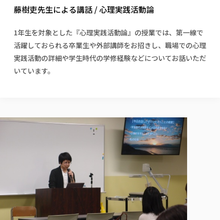
校歌の歴史
健康科学部
寄附行為
藤樹吏先生による講話 / 心理実践活動論
進学相談会
本学のシラバスについて
教育学科
取得可能な資格・免許
校章・マーク・カラー
健康科学部
体育会・運動サークル紹介
社会連携・研究
ガバナンス・コード
国際交流TOP
一般事業主行動計画
産業福祉マネジメント学科
寄附の受け入れ
1年生を対象とした『心理実践活動論』の授業では、第一線で
オープンキャンパス
中期事業計画
保健看護学科
東北福祉大学のキャリアサポート
公的資金等の不正使用の防止に関する基本方針
文化会・文化系サークル紹介
活躍しておられる卒業生や外部講師をお招きし、職場での心理
関連法人
交換留学生 Exchange students
事業計画／財務・事業報告
生涯教育・キャリア教育
リハビリテーション学科
社会連携・研究 TOP
情報福祉マネジメント学科
東北福祉大学のキャリアサポート
研究活動における不正行為の防止等に関する対応
実践活動の詳細や学生時代の学修経験などについてお話いただ
教職員募集
採用ご担当者様へ
大学評価
医療経営管理学科
大学指定団体紹介
いています。
大学広報誌「TFU Newsletter 東北福祉大学通信」
進路・就職支援
海外留学・研修
役員・評議員一覧
仏教専修科
採用ご担当者様へ
東北福祉大学の研究活動
IR情報
生涯教育・キャリア教育TOP
初年次教育（リエゾンゼミⅠ）について
関連法人
東北福祉大学のキャリア教育
在学生の方
キャンパス案内
東北福祉大学の研究活動
学校教育法施行規則第172条の2に基づく情報公開
センター長の挨拶
外国人在学生
リエゾンゼミ・ナビ（テキスト等）
大学院
在学生の方
東北福祉大学の紀要・リポジトリ
生涯学習・社会人講座
教職課程における情報の公表
求人の受付について
東北福祉大学の研究紹介
卒業生の方
お役立ち情報（リンク集）
取材について
大学院
東北福祉大学の紀要・リポジトリ
資格取得報奨制度について
Prospective Students
学部・学科等設置計画履行状況報告書
単独学内説明会のご案内
共同研究等をご検討の皆様へ
通信教育部
卒業生の方
産学・産学官連携
放射線モニタリング測定結果（国見キャンパス）
月例TFU実学臨床研究セミナー
総合福祉学研究科 社会福祉学専攻 修士課程
東北福祉大学求人・インターンシップ検索サイト（キャリタスU
研究紀要
よくあるご質問
情報公開規程
通信教育部
産学・産学官連携
卒業後のキャリア支援体制
施設利用
学生支援センター国際交流の活動
総合福祉学研究科 社会福祉学専攻 博士課程
教職研究
カリキュラム（学部・大学院）
社会貢献・地域連携活動
特別支援教育研究室
通信制大学院 総合福祉学研究科 社会福祉学専攻 修士課程
在学生による訪問、情報提供へのご協力のお願い
「高齢者のフレイル予防及びデジタルデバイド解消に向けた産官
東北福祉大学のDNA
総合福祉学研究科 福祉心理学専攻 修士課程
東北福祉大学教育・教職センター特別支援教育研究年報一覧
社会貢献・地域連携活動
スタッフ紹介
通信制大学院 総合福祉学研究科 福祉心理学専攻 修士課程
卒業生アンケート
同窓会
高齢者施設特化型モジュラー車いす開発
その他の就学機会
生涯学習・社会人講座
教育学研究科 教育学専攻 修士課程
芹沢銈介美術工芸館年報
TFU教育フォーラム
社会貢献への取り組み
在学生インタビュー
学生参加 × 産学官連携 ～ 「行学一如」の実践
東北福祉大学機関リポジトリ
ニュース一覧
社会貢献・地域連携活動報告書
学びの特徴
学内ポータルシステム
自治体・団体等との主な協定
東北福祉大学オープンアクセス方針
Universal Passport