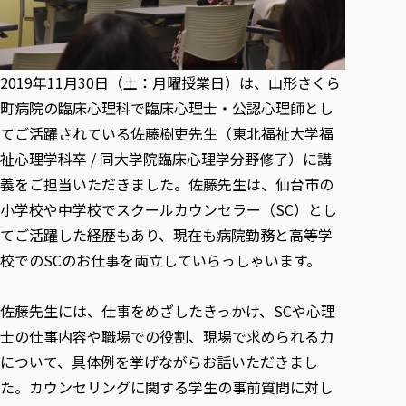
各種社会貢献活動の窓口
学びの特徴
自治体・団体等との主な協定
教員紹介・業績
伝承講座「311『伝える／備える』次世代塾」
ICT教育
研究所について
JICA草の根技術協力事業
初年次教育（リエゾンゼミⅠ）
研究者のご紹介
学びのサポート
2019年11月30日（土：月曜授業日）は、山形さくら
被災地の子ども支援活動
実学臨床教育（総合福祉学部のみ履修可能）
学びのサポート
町病院の臨床心理科で臨床心理士・公認心理師とし
教育実践活動（教育学科学生のみ受講可能）
てご活躍されている佐藤樹吏先生（東北福祉大学福
学費（学部学科）
禅のこころ
祉心理学科卒 / 同大学院臨床心理学分野修了）に講
授業料減免・奨学金等
義をご担当いただきました。佐藤先生は、仙台市の
宿舎の紹介
小学校や中学校でスクールカウンセラー（SC）とし
学生生活サポート
てご活躍した経歴もあり、現在も病院勤務と高等学
学生自主活動支援
校でのSCのお仕事を両立していらっしゃいます。
社会人学生の育児支援（一時預かり）
学生総合補償制度
佐藤先生には、仕事をめざしたきっかけ、SCや心理
スポーツ傷害保険
士の仕事内容や職場での役割、現場で求められる力
について、具体例を挙げながらお話いただきまし
た。カウンセリングに関する学生の事前質問に対し