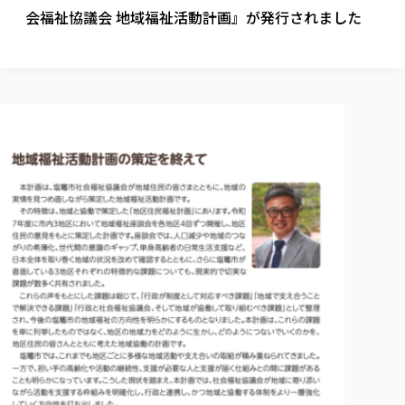
校歌の歴史
健康科学部
寄附行為
会福祉協議会 地域福祉活動計画』が発行されました
進学相談会
本学のシラバスについて
教育学科
取得可能な資格・免許
校章・マーク・カラー
健康科学部
体育会・運動サークル紹介
社会連携・研究
ガバナンス・コード
国際交流TOP
一般事業主行動計画
産業福祉マネジメント学科
寄附の受け入れ
オープンキャンパス
中期事業計画
保健看護学科
東北福祉大学のキャリアサポート
公的資金等の不正使用の防止に関する基本方針
文化会・文化系サークル紹介
関連法人
交換留学生 Exchange students
事業計画／財務・事業報告
生涯教育・キャリア教育
リハビリテーション学科
社会連携・研究 TOP
情報福祉マネジメント学科
東北福祉大学のキャリアサポート
研究活動における不正行為の防止等に関する対応
教職員募集
採用ご担当者様へ
大学評価
医療経営管理学科
大学指定団体紹介
大学広報誌「TFU Newsletter 東北福祉大学通信」
進路・就職支援
海外留学・研修
役員・評議員一覧
仏教専修科
採用ご担当者様へ
東北福祉大学の研究活動
IR情報
生涯教育・キャリア教育TOP
初年次教育（リエゾンゼミⅠ）について
関連法人
東北福祉大学のキャリア教育
在学生の方
キャンパス案内
東北福祉大学の研究活動
学校教育法施行規則第172条の2に基づく情報公開
センター長の挨拶
外国人在学生
リエゾンゼミ・ナビ（テキスト等）
大学院
在学生の方
東北福祉大学の紀要・リポジトリ
生涯学習・社会人講座
教職課程における情報の公表
求人の受付について
東北福祉大学の研究紹介
卒業生の方
お役立ち情報（リンク集）
取材について
大学院
東北福祉大学の紀要・リポジトリ
資格取得報奨制度について
Prospective Students
学部・学科等設置計画履行状況報告書
単独学内説明会のご案内
共同研究等をご検討の皆様へ
通信教育部
卒業生の方
産学・産学官連携
放射線モニタリング測定結果（国見キャンパス）
月例TFU実学臨床研究セミナー
総合福祉学研究科 社会福祉学専攻 修士課程
東北福祉大学求人・インターンシップ検索サイト（キャリタスU
研究紀要
よくあるご質問
情報公開規程
通信教育部
産学・産学官連携
卒業後のキャリア支援体制
施設利用
学生支援センター国際交流の活動
総合福祉学研究科 社会福祉学専攻 博士課程
教職研究
カリキュラム（学部・大学院）
社会貢献・地域連携活動
特別支援教育研究室
通信制大学院 総合福祉学研究科 社会福祉学専攻 修士課程
在学生による訪問、情報提供へのご協力のお願い
「高齢者のフレイル予防及びデジタルデバイド解消に向けた産官
東北福祉大学のDNA
総合福祉学研究科 福祉心理学専攻 修士課程
東北福祉大学教育・教職センター特別支援教育研究年報一覧
社会貢献・地域連携活動
スタッフ紹介
通信制大学院 総合福祉学研究科 福祉心理学専攻 修士課程
卒業生アンケート
同窓会
高齢者施設特化型モジュラー車いす開発
その他の就学機会
生涯学習・社会人講座
教育学研究科 教育学専攻 修士課程
芹沢銈介美術工芸館年報
TFU教育フォーラム
社会貢献への取り組み
在学生インタビュー
学生参加 × 産学官連携 ～ 「行学一如」の実践
東北福祉大学機関リポジトリ
ニュース一覧
社会貢献・地域連携活動報告書
学びの特徴
学内ポータルシステム
自治体・団体等との主な協定
東北福祉大学オープンアクセス方針
Universal Passport