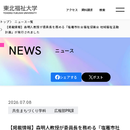
本文へ移動
アクセス
資料請求
検索
トップ
ニュース一覧
【掲載情報】森明人教授が委員長を務める『塩竈市社会福祉協議会 地域福祉活動
計画』が発行されました
大学について
NEWS
ニュース
学部・大学院
大学についてTOP
大学理念
入試情報
学部・大学院TOP
大学理念
シェアする
ポスト
大学の概要
総合福祉学部
進路・就職
東北福祉大学の想い
入試情報TOP
大学の概要
総合福祉学部
建学の精神・教育の理念
大学の取り組み
共生まちづくり学部
2026.07.08
大学の歩み
入学試験
課外活動
学長室の窓
社会福祉学科
進路・就職 TOP
大学の取り組み
共生まちづくり学部
共生まちづくり学科
広報部PR課
学生・教職員・卒業生数
情報公開
教育方針
福祉心理学科
教育学部
社会連携・研究
デジタルパンフ
学則
共生まちづくり学科
情報公開
就職状況
国際交流
各種方針
福祉行政学科
課外活動 TOP
教育学部
【掲載情報】森明人教授が委員長を務める『塩竈市社
カリキュラム編成ガイドライン