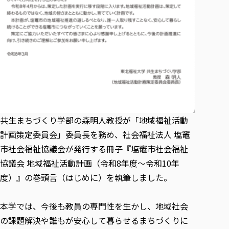
各種社会貢献活動の窓口
学びの特徴
自治体・団体等との主な協定
教員紹介・業績
伝承講座「311『伝える／備える』次世代塾」
ICT教育
研究所について
JICA草の根技術協力事業
初年次教育（リエゾンゼミⅠ）
研究者のご紹介
学びのサポート
被災地の子ども支援活動
実学臨床教育（総合福祉学部のみ履修可能）
学びのサポート
教育実践活動（教育学科学生のみ受講可能）
学費（学部学科）
禅のこころ
授業料減免・奨学金等
宿舎の紹介
共生まちづくり学部の森明人教授が「地域福祉活動
学生生活サポート
計画策定委員会」委員長を務め、社会福祉法人 塩竈
学生自主活動支援
市社会福祉協議会が発行する冊子『塩竈市社会福祉
社会人学生の育児支援（一時預かり）
協議会 地域福祉活動計画（令和8年度〜令和10年
学生総合補償制度
度）』の巻頭言（はじめに）を執筆しました。
スポーツ傷害保険
本学では、今後も教員の専門性を生かし、地域社会
の課題解決や誰もが安心して暮らせるまちづくりに