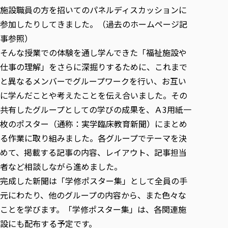
各種社会貢献活動の窓口
学びの特徴
自治体・団体等との主な協定
施設職員の方を招いてのパネルディスカッションに
教員紹介・業績
伝承講座「311『伝える／備える』次世代塾」
ICT教育
参加したりしてきました。（過去のホームページ記
研究所について
JICA草の根技術協力事業
事参照）
初年次教育（リエゾンゼミⅠ）
研究者のご紹介
学びのサポート
被災地の子ども支援活動
そんな授業での体験を通し学んできた「福祉施設や
実学臨床教育（総合福祉学部のみ履修可能）
学びのサポート
仕事の理解」をさらに深掘りするために、これまで
教育実践活動（教育学科学生のみ受講可能）
学費（学部学科）
と異なるメンバーでグループワークを行い、お互い
禅のこころ
授業料減免・奨学金等
に学んだことや考えたことを伝え合いました。その
宿舎の紹介
共有したグループとしての学びの成果を、Ａ3用紙一
枚のポスター（通称：実学臨床教育新聞）にまとめ
学生生活サポート
る作業に取り組みました。各グループでテーマを決
学生自主活動支援
めて、掲載する記事の内容、レイアウト、記事担当
社会人学生の育児支援（一時預かり）
者など相談しながら進めました。
学生総合補償制度
完成した新聞は「学修ポスター集」として全員の手
スポーツ傷害保険
元にわたり、他のグループの内容から、また色々な
ことを学びます。「学修ポスター集」は、各関連施
設にも配布する予定です。