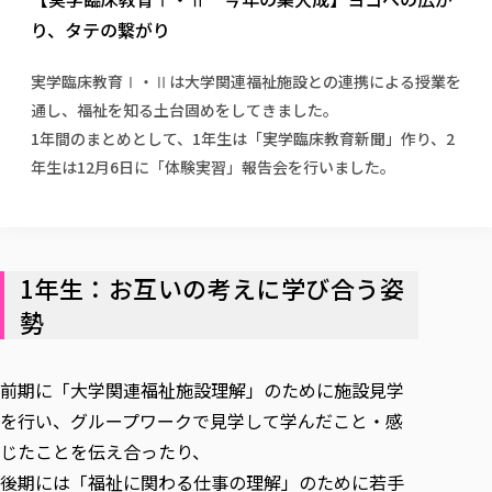
校歌の歴史
健康科学部
寄附行為
進学相談会
本学のシラバスについて
教育学科
り、タテの繋がり
取得可能な資格・免許
校章・マーク・カラー
健康科学部
体育会・運動サークル紹介
社会連携・研究
ガバナンス・コード
国際交流TOP
一般事業主行動計画
産業福祉マネジメント学科
寄附の受け入れ
オープンキャンパス
実学臨床教育Ⅰ・Ⅱは大学関連福祉施設との連携による授業を
中期事業計画
保健看護学科
東北福祉大学のキャリアサポート
公的資金等の不正使用の防止に関する基本方針
文化会・文化系サークル紹介
関連法人
通し、福祉を知る土台固めをしてきました。
交換留学生 Exchange students
事業計画／財務・事業報告
生涯教育・キャリア教育
リハビリテーション学科
社会連携・研究 TOP
情報福祉マネジメント学科
東北福祉大学のキャリアサポート
研究活動における不正行為の防止等に関する対応
1年間のまとめとして、1年生は「実学臨床教育新聞」作り、2
教職員募集
採用ご担当者様へ
大学評価
医療経営管理学科
大学指定団体紹介
大学広報誌「TFU Newsletter 東北福祉大学通信」
進路・就職支援
年生は12月6日に「体験実習」報告会を行いました。
海外留学・研修
役員・評議員一覧
仏教専修科
採用ご担当者様へ
東北福祉大学の研究活動
IR情報
生涯教育・キャリア教育TOP
初年次教育（リエゾンゼミⅠ）について
関連法人
東北福祉大学のキャリア教育
在学生の方
キャンパス案内
東北福祉大学の研究活動
学校教育法施行規則第172条の2に基づく情報公開
センター長の挨拶
外国人在学生
リエゾンゼミ・ナビ（テキスト等）
大学院
在学生の方
東北福祉大学の紀要・リポジトリ
生涯学習・社会人講座
教職課程における情報の公表
求人の受付について
東北福祉大学の研究紹介
卒業生の方
お役立ち情報（リンク集）
取材について
大学院
東北福祉大学の紀要・リポジトリ
資格取得報奨制度について
1年生：お互いの考えに学び合う姿
Prospective Students
学部・学科等設置計画履行状況報告書
単独学内説明会のご案内
共同研究等をご検討の皆様へ
通信教育部
卒業生の方
産学・産学官連携
放射線モニタリング測定結果（国見キャンパス）
月例TFU実学臨床研究セミナー
総合福祉学研究科 社会福祉学専攻 修士課程
東北福祉大学求人・インターンシップ検索サイト（キャリタスU
勢
研究紀要
よくあるご質問
情報公開規程
通信教育部
産学・産学官連携
卒業後のキャリア支援体制
施設利用
学生支援センター国際交流の活動
総合福祉学研究科 社会福祉学専攻 博士課程
教職研究
カリキュラム（学部・大学院）
社会貢献・地域連携活動
特別支援教育研究室
通信制大学院 総合福祉学研究科 社会福祉学専攻 修士課程
在学生による訪問、情報提供へのご協力のお願い
「高齢者のフレイル予防及びデジタルデバイド解消に向けた産官
東北福祉大学のDNA
総合福祉学研究科 福祉心理学専攻 修士課程
東北福祉大学教育・教職センター特別支援教育研究年報一覧
前期に「大学関連福祉施設理解」のために施設見学
社会貢献・地域連携活動
スタッフ紹介
通信制大学院 総合福祉学研究科 福祉心理学専攻 修士課程
卒業生アンケート
同窓会
高齢者施設特化型モジュラー車いす開発
その他の就学機会
生涯学習・社会人講座
教育学研究科 教育学専攻 修士課程
芹沢銈介美術工芸館年報
を行い、グループワークで見学して学んだこと・感
TFU教育フォーラム
社会貢献への取り組み
在学生インタビュー
学生参加 × 産学官連携 ～ 「行学一如」の実践
じたことを伝え合ったり、
東北福祉大学機関リポジトリ
ニュース一覧
社会貢献・地域連携活動報告書
学びの特徴
学内ポータルシステム
自治体・団体等との主な協定
後期には「福祉に関わる仕事の理解」のために若手
東北福祉大学オープンアクセス方針
Universal Passport