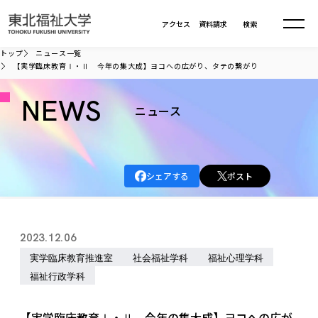
本文へ移動
アクセス
資料請求
検索
トップ
ニュース一覧
【実学臨床教育Ⅰ・Ⅱ 今年の集大成】ヨコへの広がり、タテの繋がり
大学について
NEWS
ニュース
学部・大学院
大学についてTOP
大学理念
入試情報
学部・大学院TOP
シェアする
ポスト
大学理念
大学の概要
総合福祉学部
進路・就職
東北福祉大学の想い
入試情報TOP
大学の概要
総合福祉学部
2023.12.06
建学の精神・教育の理念
大学の取り組み
共生まちづくり学部
大学の歩み
入学試験
実学臨床教育推進室
社会福祉学科
福祉心理学科
課外活動
学長室の窓
社会福祉学科
進路・就職 TOP
大学の取り組み
共生まちづくり学部
学生・教職員・卒業生数
福祉行政学科
情報公開
教育方針
福祉心理学科
教育学部
社会連携・研究
デジタルパンフ
学則
共生まちづくり学科
情報公開
就職状況
国際交流
各種方針
福祉行政学科
課外活動 TOP
教育学部
カリキュラム編成ガイドライン
【実学臨床教育Ⅰ・Ⅱ 今年の集大成】ヨコへの広が