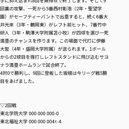
手に抑え込まれ8回を無得点で終了します。そして9
回裏の攻撃、一死から5番西村彰浩（2年・聖望学
園）がセーフティーバントで出塁すると、続く6番大
井光来（3年・鶴岡東）がレフト前ヒット、7番竹中
研人（3年・駒澤大学附属苫小牧）が四球を選び一死
満塁のチャンスを作ります。この場面で代打に伊藤
大智（4年・盛岡大学附属）が送られます。1ボール
からの2球目を強打しレフトスタンドに飛び込むサヨ
ナラ満塁ホームランで試合終了。
4対0で勝利し、9回に登板した坂根は今リーグ戦5勝
目をあげました。
▽2回戦
東北学院大学 000 000 000-0
東北福祉大学 000 000 004☓-4