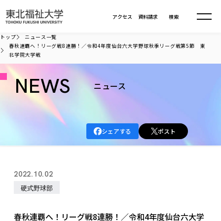
本文へ移動
アクセス
資料請求
検索
トップ
ニュース一覧
春秋連覇へ！リーグ戦8連勝！／令和4年度仙台六大学野球秋季リーグ戦第5節 東
北学院大学戦
大学について
NEWS
ニュース
学部・大学院
大学についてTOP
大学理念
入試情報
学部・大学院TOP
大学理念
シェアする
ポスト
大学の概要
総合福祉学部
進路・就職
東北福祉大学の想い
入試情報TOP
大学の概要
総合福祉学部
建学の精神・教育の理念
大学の取り組み
共生まちづくり学部
2022.10.02
大学の歩み
入学試験
課外活動
学長室の窓
社会福祉学科
進路・就職 TOP
大学の取り組み
共生まちづくり学部
硬式野球部
学生・教職員・卒業生数
情報公開
教育方針
福祉心理学科
教育学部
社会連携・研究
デジタルパンフ
学則
共生まちづくり学科
情報公開
就職状況
国際交流
各種方針
福祉行政学科
課外活動 TOP
教育学部
春秋連覇へ！リーグ戦8連勝！／令和4年度仙台六大学
カリキュラム編成ガイドライン