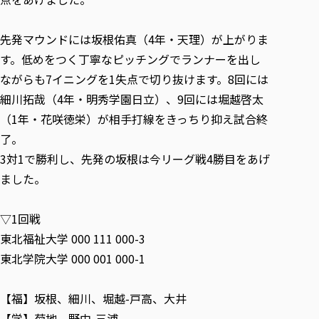
各種社会貢献活動の窓口
学びの特徴
自治体・団体等との主な協定
教員紹介・業績
伝承講座「311『伝える／備える』次世代塾」
ICT教育
研究所について
先発マウンドには坂根佑真（4年・天理）が上がりま
JICA草の根技術協力事業
初年次教育（リエゾンゼミⅠ）
研究者のご紹介
学びのサポート
す。低めをつく丁寧なピッチングでランナーを出し
被災地の子ども支援活動
実学臨床教育（総合福祉学部のみ履修可能）
ながらも7イニングを1失点で切り抜けます。8回には
学びのサポート
細川拓哉（4年・明秀学園日立）、9回には堀越啓太
教育実践活動（教育学科学生のみ受講可能）
学費（学部学科）
（1年・花咲徳栄）が相手打線をきっちり抑え試合終
禅のこころ
授業料減免・奨学金等
了。
宿舎の紹介
3対1で勝利し、先発の坂根は今リーグ戦4勝目をあげ
学生生活サポート
ました。
学生自主活動支援
社会人学生の育児支援（一時預かり）
▽1回戦
東北福祉大学 000 111 000-3
学生総合補償制度
東北学院大学 000 001 000-1
スポーツ傷害保険
【福】坂根、細川、堀越-戸高、大井
【学】菊地、野中-三浦