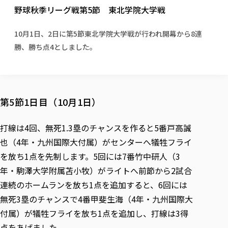
校歌の歴史
健康科学部
寄附行為
野球秋季リーグ戦第5節 東北学院大学戦
進学相談会
本学のシラバスについて
教育学科
取得可能な資格・免許
校章・マーク・カラー
健康科学部
体育会・運動サークル紹介
社会連携・研究
ガバナンス・コード
国際交流TOP
一般事業主行動計画
産業福祉マネジメント学科
寄附の受け入れ
10月1日、2日に第5節東北学院大学戦が行われ開幕から8連
オープンキャンパス
中期事業計画
保健看護学科
東北福祉大学のキャリアサポート
公的資金等の不正使用の防止に関する基本方針
文化会・文化系サークル紹介
勝、勝ち点4としました。
関連法人
交換留学生 Exchange students
事業計画／財務・事業報告
生涯教育・キャリア教育
リハビリテーション学科
社会連携・研究 TOP
情報福祉マネジメント学科
東北福祉大学のキャリアサポート
研究活動における不正行為の防止等に関する対応
教職員募集
採用ご担当者様へ
大学評価
医療経営管理学科
大学指定団体紹介
大学広報誌「TFU Newsletter 東北福祉大学通信」
進路・就職支援
海外留学・研修
役員・評議員一覧
仏教専修科
採用ご担当者様へ
東北福祉大学の研究活動
IR情報
生涯教育・キャリア教育TOP
初年次教育（リエゾンゼミⅠ）について
関連法人
東北福祉大学のキャリア教育
在学生の方
キャンパス案内
第5節1日目（10月1日）
東北福祉大学の研究活動
学校教育法施行規則第172条の2に基づく情報公開
センター長の挨拶
外国人在学生
リエゾンゼミ・ナビ（テキスト等）
大学院
在学生の方
東北福祉大学の紀要・リポジトリ
生涯学習・社会人講座
教職課程における情報の公表
求人の受付について
東北福祉大学の研究紹介
卒業生の方
お役立ち情報（リンク集）
取材について
大学院
打線は4回、無死1.3塁のチャンスを作ると5番戸高誠
東北福祉大学の紀要・リポジトリ
資格取得報奨制度について
Prospective Students
学部・学科等設置計画履行状況報告書
単独学内説明会のご案内
共同研究等をご検討の皆様へ
通信教育部
卒業生の方
産学・産学官連携
放射線モニタリング測定結果（国見キャンパス）
也（4年・九州国際大付属）がセンターへ犠牲フライ
月例TFU実学臨床研究セミナー
総合福祉学研究科 社会福祉学専攻 修士課程
東北福祉大学求人・インターンシップ検索サイト（キャリタスU
研究紀要
よくあるご質問
情報公開規程
通信教育部
産学・産学官連携
を放ち1点を先制します。5回には7番竹中研人（3
卒業後のキャリア支援体制
施設利用
学生支援センター国際交流の活動
総合福祉学研究科 社会福祉学専攻 博士課程
教職研究
カリキュラム（学部・大学院）
社会貢献・地域連携活動
特別支援教育研究室
年・駒澤大学附属苫小牧）がライトへ前節から2試合
通信制大学院 総合福祉学研究科 社会福祉学専攻 修士課程
在学生による訪問、情報提供へのご協力のお願い
「高齢者のフレイル予防及びデジタルデバイド解消に向けた産官
東北福祉大学のDNA
総合福祉学研究科 福祉心理学専攻 修士課程
東北福祉大学教育・教職センター特別支援教育研究年報一覧
社会貢献・地域連携活動
連続のホームランを放ち1点を追加すると、6回には
スタッフ紹介
通信制大学院 総合福祉学研究科 福祉心理学専攻 修士課程
卒業生アンケート
同窓会
高齢者施設特化型モジュラー車いす開発
その他の就学機会
生涯学習・社会人講座
教育学研究科 教育学専攻 修士課程
芹沢銈介美術工芸館年報
TFU教育フォーラム
無死3塁のチャンスで4番甲斐生海（4年・九州国際大
社会貢献への取り組み
在学生インタビュー
学生参加 × 産学官連携 ～ 「行学一如」の実践
東北福祉大学機関リポジトリ
ニュース一覧
付属）が犠牲フライを放ち1点を追加し、打線は3得
社会貢献・地域連携活動報告書
学びの特徴
学内ポータルシステム
自治体・団体等との主な協定
東北福祉大学オープンアクセス方針
点をあげました。
Universal Passport