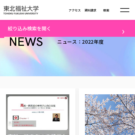
本文へ移動
アクセス
資料請求
検索
トップ
2022年度ニュース一覧（1）
絞り込み検索を開く
大学について
NEWS
ニュース：2022年度
テーマ
学部・大学院
すべて
キャンパスニュース
大学理念
学部学科の活動
卒業生の活躍
入試情報
大学理念
進路・就職
学生・課外活動
大学の概要
総合福祉学部
進路・就職
東北福祉大学の想い
メディア
社会連携
大学の概要
総合福祉学部
建学の精神・教育の理念
大学の取り組み
研究
共生まちづくり学部
大学の歩み
入学試験
課外活動
学長室の窓
社会福祉学科
大学の取り組み
配信対象
共生まちづくり学部
学生・教職員・卒業生数
情報公開
教育方針
福祉心理学科
教育学部
社会連携・研究
すべて
受験生向け
デジタルパンフ
学則
共生まちづくり学科
情報公開
就職状況
国際交流
各種方針
福祉行政学科
教育学部
カリキュラム編成ガイドライン
高校の先生向け
地域・一般向け