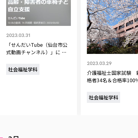
校歌の歴史
健康科学部
寄附行為
進学相談会
本学のシラバスについて
教育学科
取得可能な資格・免許
校章・マーク・カラー
在学生向け
卒業生向け
健康科学部
体育会・運動サークル紹介
社会連携・研究
ガバナンス・コード
一般事業主行動計画
産業福祉マネジメント学科
寄附の受け入れ
オープンキャンパス
保護者向け
中期事業計画
保健看護学科
東北福祉大学のキャリアサポート
公的資金等の不正使用の防止に関する基本方針
文化会・文化系サークル紹介
関連法人
交換留学生 Exchange students
事業計画／財務・事業報告
生涯教育・キャリア教育
リハビリテーション学科
情報福祉マネジメント学科
東北福祉大学のキャリアサポート
2023.03.31
研究活動における不正行為の防止等に関する対応
教職員募集
採用ご担当者様へ
大学評価
医療経営管理学科
「せんだいTube（仙台市公
大学指定団体紹介
大学広報誌「TFU Newsletter 東北福祉大学通信」
進路・就職支援
海外留学・研修
役員・評議員一覧
仏教専修科
採用ご担当者様へ
東北福祉大学の研究活動
式動画チャンネル）」に 関
IR情報
初年次教育（リエゾンゼミⅠ）について
関連
東北福祉大学のキャリア教育
在学生の方
キャンパス案内
川教授が「高齢・障害者の車
東北福祉大学の研究活動
学校教育法施行規則第172条の2に基づく情報公開
センター長の挨拶
2023.03.29
外国人在学生
リエゾンゼミ・ナビ（テキスト等）
大学院
椅子と自立支援」について解
在学生の方
東北福祉大学の紀要・リポジトリ
社会福祉学科
生涯学習・社会人講座
教職課程における情報の公表
求人の受付について
介護福祉士国家試験 
東北福祉大学の研究紹介
卒業生の方
説する動画10本を公開しまし
お役立ち情報（リンク集）
取材に
大学院
東北福祉大学の紀要・リポジトリ
資格取得報奨制度について
Prospective Students
格者34名＆合格率100
学部・学科等設置計画履行状況報告書
た
単独学内説明会のご案内
共同研究等をご検討の皆様へ
通信教育部
卒業生の方
産学・産学官連携
放射線モニタリング測定結果（国見キャンパス）
月例TFU実学臨床研究セミナー
合格率100%の4年制
総合福祉学研究科 社会福祉学専攻 修士課程
東北福祉大学求人・インターンシップ検索サイト（キャリタスU
研究紀要
よくあるご質問
情報公開規程
通信教育部
産学・産学官連携
卒業後のキャリア支援体制
施設
中で最も多くの合格者
学生支援センター国際交流の活動
社会福祉学科
総合福祉学研究科 社会福祉学専攻 博士課程
教職研究
カリキュラム（学部・大学院）
社会貢献・地域連携活動
～
特別支援教育研究室
通信制大学院 総合福祉学研究科 社会福祉学専攻 修士課程
在学生による訪問、情報提供へのご協力のお願い
「高齢者のフレイル予防及びデジタルデバイド解消に向けた産官
東北福祉大学のDNA
総合福祉学研究科 福祉心理学専攻 修士課程
東北福祉大学教育・教職センター特別支援教育研究年報一覧
社会貢献・地域連携活動
スタッフ紹介
通信制大学院 総合福祉学研究科 福祉心理学専攻 修士課程
卒業生アンケート
同
高齢者施設特化型モジュラー車いす開発
その他の就学機会
生涯学習・社会人講座
教育学研究科 教育学専攻 修士課程
芹沢銈介美術工芸館年報
TFU教育フォーラム
社会貢献への取り組み
在学生インタビュー
学生参加 × 産学官連携 ～ 「行学一如」の実践
東北福祉大学機関リポジトリ
ニュース一覧
社会貢献・地域連携活動報告書
学びの特徴
学内ポータ
自治体・団体等との主な協定
東北福祉大学オープンアクセス方針
Universal 