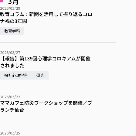
3月
各種社会貢献活動の窓口
学びの特徴
自治体・団体等との主な協定
教員紹介・業績
2023/03/29
伝承講座「311『伝える／備える』次世代塾」
教育コラム：新聞を活用して振り返るコロ
ICT教育
研究所について
ナ禍の3年間
JICA草の根技術協力事業
初年次教育（リエゾンゼミⅠ）
研究者のご紹介
学びのサポート
被災地の子ども支援活動
教育学科
実学臨床教育（総合福祉学部のみ履修可能）
学びのサポート
教育実践活動（教育学科学生のみ受講可能）
学費（学部学科）
禅のこころ
2023/03/27
授業料減免・奨学金等
【報告】第139回心理学コロキアムが開催
宿舎の紹介
されました
学生生活サポート
福祉心理学科
研究
学生自主活動支援
社会人学生の育児支援（一時預かり）
2023/03/27
学生総合補償制度
ママカフェ防災ワークショップを開催／ブ
ランチ仙台
スポーツ傷害保険
2023/03/25