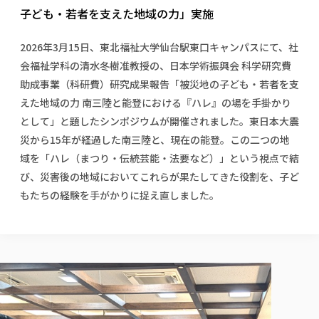
校歌の歴史
健康科学部
寄附行為
子ども・若者を支えた地域の力」実施
進学相談会
本学のシラバスについて
教育学科
取得可能な資格・免許
校章・マーク・カラー
健康科学部
体育会・運動サークル紹介
社会連携・研究
ガバナンス・コード
国際交流TOP
一般事業主行動計画
産業福祉マネジメント学科
寄附の受け入れ
2026年3月15日、東北福祉大学仙台駅東口キャンパスにて、社
オープンキャンパス
中期事業計画
保健看護学科
東北福祉大学のキャリアサポート
公的資金等の不正使用の防止に関する基本方針
文化会・文化系サークル紹介
会福祉学科の清水冬樹准教授の、日本学術振興会 科学研究費
関連法人
交換留学生 Exchange students
事業計画／財務・事業報告
生涯教育・キャリア教育
リハビリテーション学科
社会連携・研究 TOP
情報福祉マネジメント学科
東北福祉大学のキャリアサポート
研究活動における不正行為の防止等に関する対応
助成事業（科研費）研究成果報告「被災地の子ども・若者を支
教職員募集
採用ご担当者様へ
大学評価
医療経営管理学科
大学指定団体紹介
えた地域の力 南三陸と能登における『ハレ』の場を手掛かり
大学広報誌「TFU Newsletter 東北福祉大学通信」
進路・就職支援
海外留学・研修
役員・評議員一覧
仏教専修科
採用ご担当者様へ
東北福祉大学の研究活動
IR情報
として」と題したシンポジウムが開催されました。東日本大震
生涯教育・キャリア教育TOP
初年次教育（リエゾンゼミⅠ）について
関連法人
東北福祉大学のキャリア教育
在学生の方
キャンパス案内
災から15年が経過した南三陸と、現在の能登。この二つの地
東北福祉大学の研究活動
学校教育法施行規則第172条の2に基づく情報公開
センター長の挨拶
外国人在学生
リエゾンゼミ・ナビ（テキスト等）
大学院
在学生の方
東北福祉大学の紀要・リポジトリ
域を「ハレ（まつり・伝統芸能・法要など）」という視点で結
生涯学習・社会人講座
教職課程における情報の公表
求人の受付について
東北福祉大学の研究紹介
卒業生の方
お役立ち情報（リンク集）
取材について
大学院
び、災害後の地域においてこれらが果たしてきた役割を、子ど
東北福祉大学の紀要・リポジトリ
資格取得報奨制度について
Prospective Students
学部・学科等設置計画履行状況報告書
単独学内説明会のご案内
共同研究等をご検討の皆様へ
通信教育部
卒業生の方
産学・産学官連携
放射線モニタリング測定結果（国見キャンパス）
もたちの経験を手がかりに捉え直しました。
月例TFU実学臨床研究セミナー
総合福祉学研究科 社会福祉学専攻 修士課程
東北福祉大学求人・インターンシップ検索サイト（キャリタスU
研究紀要
よくあるご質問
情報公開規程
通信教育部
産学・産学官連携
卒業後のキャリア支援体制
施設利用
学生支援センター国際交流の活動
総合福祉学研究科 社会福祉学専攻 博士課程
教職研究
カリキュラム（学部・大学院）
社会貢献・地域連携活動
特別支援教育研究室
通信制大学院 総合福祉学研究科 社会福祉学専攻 修士課程
在学生による訪問、情報提供へのご協力のお願い
「高齢者のフレイル予防及びデジタルデバイド解消に向けた産官
東北福祉大学のDNA
総合福祉学研究科 福祉心理学専攻 修士課程
東北福祉大学教育・教職センター特別支援教育研究年報一覧
社会貢献・地域連携活動
スタッフ紹介
通信制大学院 総合福祉学研究科 福祉心理学専攻 修士課程
卒業生アンケート
同窓会
高齢者施設特化型モジュラー車いす開発
その他の就学機会
生涯学習・社会人講座
教育学研究科 教育学専攻 修士課程
芹沢銈介美術工芸館年報
TFU教育フォーラム
社会貢献への取り組み
在学生インタビュー
学生参加 × 産学官連携 ～ 「行学一如」の実践
東北福祉大学機関リポジトリ
ニュース一覧
社会貢献・地域連携活動報告書
学びの特徴
学内ポータルシステム
自治体・団体等との主な協定
東北福祉大学オープンアクセス方針
Universal Passport