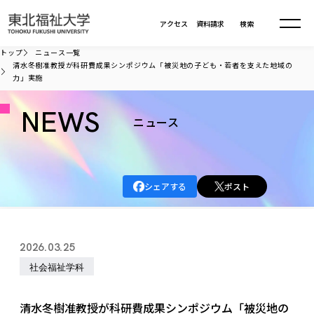
本文へ移動
アクセス
資料請求
検索
トップ
ニュース一覧
清水冬樹准教授が科研費成果シンポジウム「被災地の子ども・若者を支えた地域の
力」実施
大学について
NEWS
ニュース
学部・大学院
大学についてTOP
大学理念
入試情報
学部・大学院TOP
大学理念
シェアする
ポスト
大学の概要
総合福祉学部
進路・就職
東北福祉大学の想い
入試情報TOP
大学の概要
総合福祉学部
建学の精神・教育の理念
大学の取り組み
共生まちづくり学部
2026.03.25
大学の歩み
入学試験
課外活動
学長室の窓
社会福祉学科
進路・就職 TOP
大学の取り組み
共生まちづくり学部
社会福祉学科
学生・教職員・卒業生数
情報公開
教育方針
福祉心理学科
教育学部
社会連携・研究
デジタルパンフ
学則
共生まちづくり学科
情報公開
就職状況
国際交流
各種方針
福祉行政学科
課外活動 TOP
教育学部
清水冬樹准教授が科研費成果シンポジウム「被災地の
カリキュラム編成ガイドライン