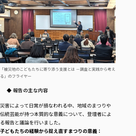
各種社会貢献活動の窓口
学びの特徴
自治体・団体等との主な協定
教員紹介・業績
伝承講座「311『伝える／備える』次世代塾」
ICT教育
研究所について
JICA草の根技術協力事業
初年次教育（リエゾンゼミⅠ）
研究者のご紹介
学びのサポート
被災地の子ども支援活動
実学臨床教育（総合福祉学部のみ履修可能）
学びのサポート
教育実践活動（教育学科学生のみ受講可能）
学費（学部学科）
禅のこころ
授業料減免・奨学金等
宿舎の紹介
「被災地のこどもたちに寄り添う支援とは －調査と実践から考え
学生生活サポート
る」のフライヤー
学生自主活動支援
◆ 報告の主な内容
社会人学生の育児支援（一時預かり）
学生総合補償制度
災害によって日常が損なわれる中、地域のまつりや
スポーツ傷害保険
伝統芸能が持つ本質的な意義について、登壇者によ
る報告と議論を行いました。
子どもたちの経験から捉え直すまつりの意義：