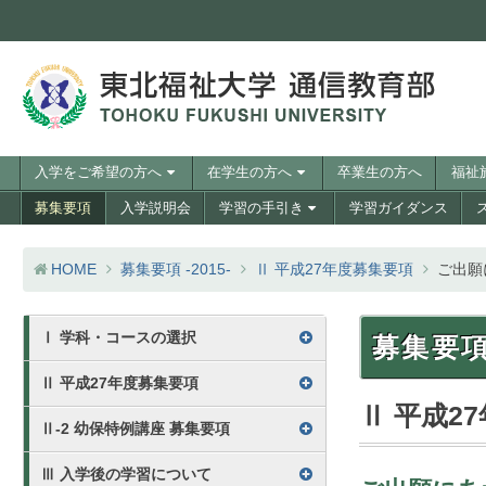
コンテンツへスキップ
訪問者別メニュー
入学をご希望の方へ
在学生の方へ
卒業生の方へ
福祉
メニュー
募集要項
入学説明会
学習の手引き
学習ガイダンス
HOME
募集要項 -2015-
Ⅱ 平成27年度募集要項
ご出願
募集要項2015 目次
Ⅰ 学科・コースの選択
募集要項 
Ⅱ 平成27年度募集要項
Ⅱ 平成2
Ⅱ-2 幼保特例講座 募集要項
Ⅲ 入学後の学習について