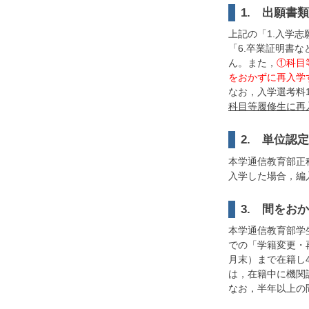
1. 出願書
上記の「1.入学志
「6.卒業証明書
ん。また，
①科目
をおかずに再入学
なお，入学選考料1
科目等履修生に再入
2. 単位認
本学通信教育部正
入学した場合，編
3. 間をお
本学通信教育部学
での「学籍変更・再
月末）まで在籍し
は，在籍中に機関
なお，半年以上の