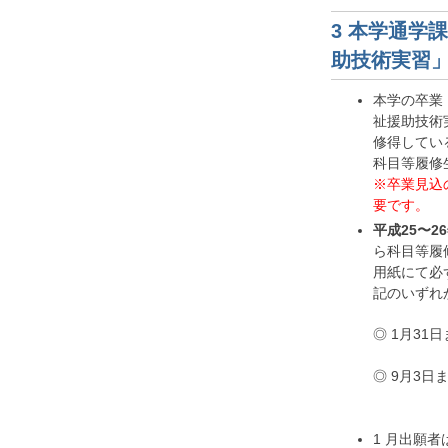
3 本学通学
助技術実習
本学の卒業
祉援助技術
修得してい
科目等履修
※卒業見込
要です。
平成25〜
ら科目等履
用紙にて必
記のいずれ
◎ 1月31
◎ 9月3日
1 月出願