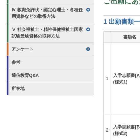
ご出願にあ
Ⅳ 教職免許状・認定心理士・各種任
用資格などの取得方法
1 出願書類
Ⅴ 社会福祉士・精神保健福祉士国家
試験受験資格の取得方法
書類名
アンケート
参考
入学志願書[A
通信教育Q&A
1
(様式1)
所在地
入学志願書[B
2
(様式2)