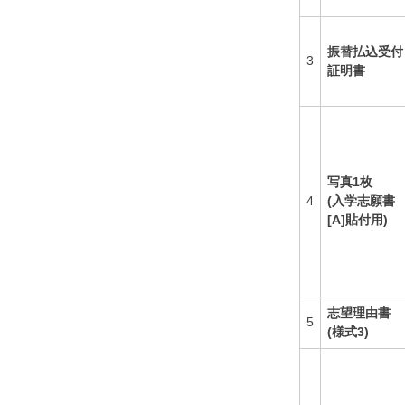
振替払込受付
3
証明書
写真1枚
4
(入学志願書
[A]貼付用)
志望理由書
5
(様式3)