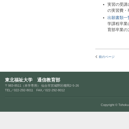
実習の受講
の実習費・
出願書類一
学課程卒業
育部卒業の
前のページ
東北福祉大学 通信教育部
〒983-8511（本学専用） 仙台市宮城野区榴岡2-5-26
TEL／022-292-8011 FAX／022-292-8012
Copyright © Tohoku 