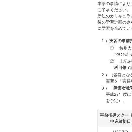
本学の事情により
ご了承ください。
新法のカリキュラ
後の学習計画の参考
に学習を進めてい
1 ）
実習の事前
① 特別支
含む合計
② 上記6
科目修了
2 ）（基礎と
実習を「実習
3 ）
「障害者教
平成27年度は，
を予定）。
事前指導スクー
申込締切日