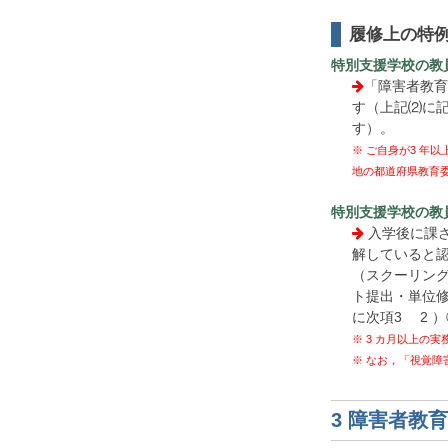
履修上の特
特別支援学校の教
「障害者教育
す（上記⑵に記
す）。
※ ご自身が3 年
地の都道府県教育委
特別支援学校の教
入学後に課
解していると
（スクーリン
ト提出・単位
に次項3 2 
※ 3 カ月以上の
※ なお，「視覚
3 障害者教