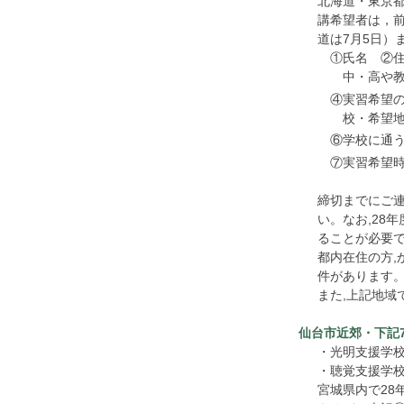
北海道・東京
講希望者は，前
道は7月5日）
①氏名 ②
中・高や
④実習希望
校・希望
⑥学校に通
⑦実習希望時
締切までにご連
い。なお,28
ることが必要で
都内在住の方,
件があります
また,上記地域
仙台市近郊・下記
・光明支援学
・聴覚支援学
宮城県内で28