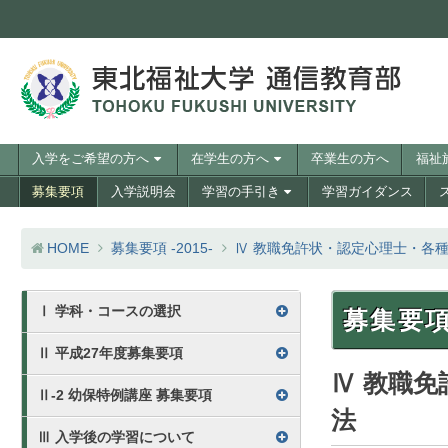
コンテンツへスキップ
訪問者別メニュー
入学をご希望の方へ
在学生の方へ
卒業生の方へ
福祉
メニュー
募集要項
入学説明会
学習の手引き
学習ガイダンス
HOME
募集要項 -2015-
Ⅳ 教職免許状・認定心理士・各
募集要項2015 目次
Ⅰ 学科・コースの選択
募集要項 
Ⅱ 平成27年度募集要項
Ⅳ 教職
Ⅱ-2 幼保特例講座 募集要項
法
Ⅲ 入学後の学習について