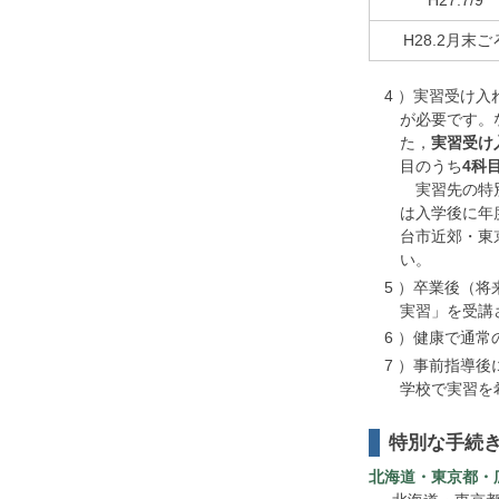
H27.7/9
H28.2月末ご
4 ）実習受け
が必要です。
た，
実習受け
目のうち
4科
実習先の特別
は入学後に年
台市近郊・東
い。
5 ）卒業後（
実習」を受講
6 ）健康で通
7 ）事前指導後
学校で実習を
特別な手続
北海道・東京都・