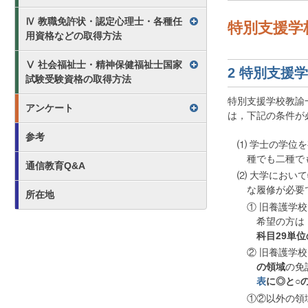
Ⅳ 教職免許状・認定心理士・各種任
特別支援学
用資格などの取得方法
Ⅴ 社会福祉士・精神保健福祉士国家
2 特別支援
試験受験資格の取得方法
特別支援学校教諭
アンケート
は，下記の条件が必
参考
⑴ 学士の学位
種でも二種で
通信教育Q&A
⑵ 大学におい
な履修が必要
所在地
① 旧養護学
希望の方は
科目29単
② 旧養護学
の領域
の免
表
に◎と○
①②以外の領