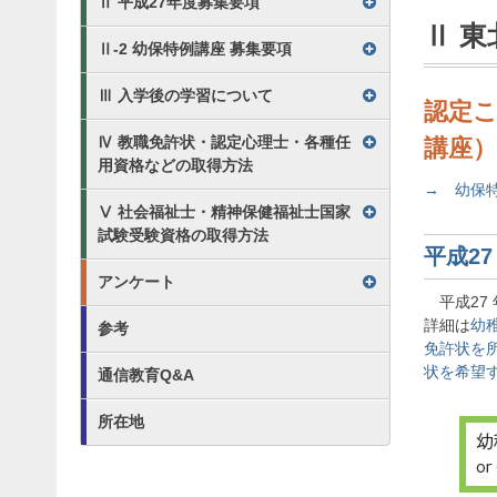
Ⅱ 平成27年度募集要項
Ⅱ 
Ⅱ-2 幼保特例講座 募集要項
Ⅲ 入学後の学習について
認定
Ⅳ 教職免許状・認定心理士・各種任
講座）
用資格などの取得方法
→ 幼保
Ⅴ 社会福祉士・精神保健福祉士国家
試験受験資格の取得方法
平成2
アンケート
平成27
詳細は
幼
参考
免許状を
状を希望す
通信教育Q&A
所在地