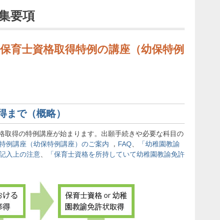
募集要項
保育士資格取得特例の講座（幼保特例
取得まで（概略）
格取得の特例講座が始まります。出願手続きや必要な科目の
の特例講座（幼保特例講座）のご案内
，
FAQ
、
「幼稚園教諭
」記入上の注意
、
「保育士資格を所持していて幼稚園教諭免許
。