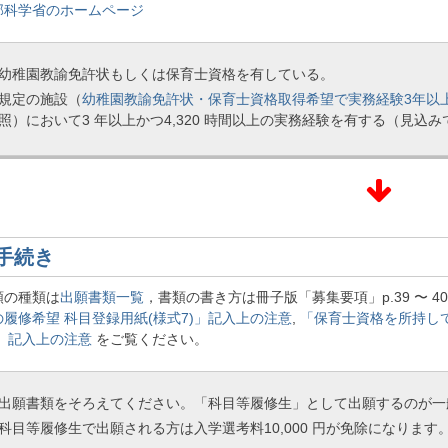
部科学省のホームページ
幼稚園教諭免許状もしくは保育士資格を有している。
規定の施設（
幼稚園教諭免許状・保育士資格取得希望で実務経験3年以
照）において3 年以上かつ4,320 時間以上の実務経験を有する（見込
手続き
類の種類は
出願書類一覧
，書類の書き方は冊子版「募集要項」p.39 〜 40
履修希望 科目登録用紙(様式7)」記入上の注意
,
「保育士資格を所持し
)」記入上の注意
をご覧ください。
出願書類をそろえてください。「科目等履修生」として出願するのが一
科目等履修生で出願される方は入学選考料10,000 円が免除になります