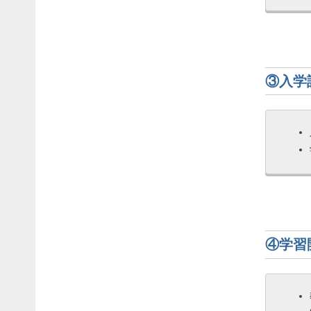
③入学
④学習