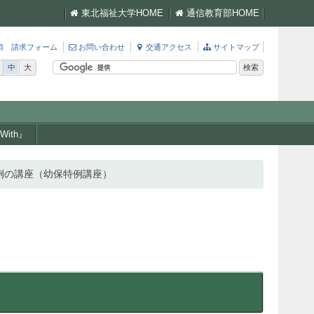
東北福祉大学HOME
通信教育部HOME
項 請求フォーム
お問い合わせ
交通アクセス
サイトマップ
中
大
ith』
例の講座（幼保特例講座）