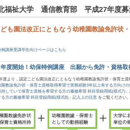
東北福祉大学 通信教育部 平成27年度
こども園法改正にともなう幼稚園教諭免許状・
特例講座受講学生向けページはこちら
7 年度開始！幼保特例講座 出願から免許・資格
 年度より，認定こども園法改正にともなう幼稚園教諭免許状・保育士資
稚園教諭免許状・保育士資格取得希望で実務経験3年以上有する方向け
所持していて保育士資格を希望する方の履修希望 科目登録用紙(様式7)
る方の履修希望 科目登録用紙(様式8)」記入上の注意
をご覧ください