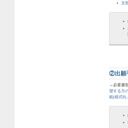
文
②出願
→必要書
望する方の
紙(様式8