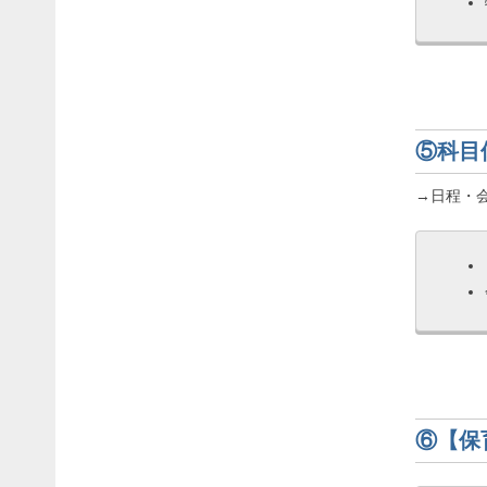
⑤科目
→日程・
⑥【保