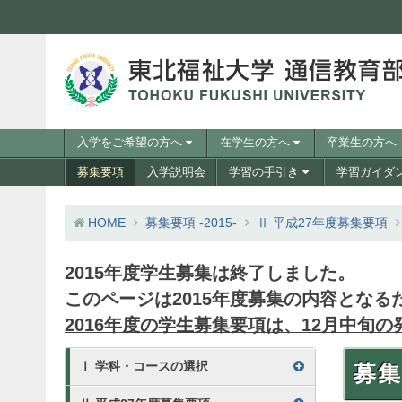
コンテンツへスキップ
訪問者別メニュー
入学をご希望の方へ
在学生の方へ
卒業生の方へ
メニュー
募集要項
入学説明会
学習の手引き
学習ガイダ
HOME
募集要項 -2015-
Ⅱ 平成27年度募集要項
2015年度学生募集は終了しました。
このページは2015年度募集の内容とな
2016年度の学生募集要項は、12月中旬
募集要項2015 目次
Ⅰ 学科・コースの選択
募集