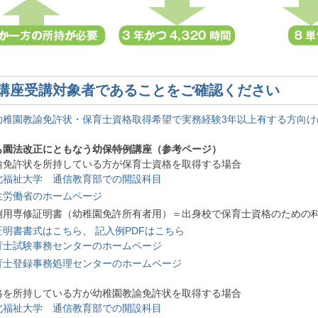
講座受講対象者であることをご確認ください
幼稚園教諭免許状・保育士資格取得希望で実務経験3年以上有する方向
も園法改正にともなう幼保特例講座（参考ページ）
諭免許状を所持している方が保育士資格を取得する場合
北福祉大学 通信教育部での開設科目
生労働省のホームページ
例用専修証明書（幼稚園免許所有者用）＝出身校で保育士資格のための
証明書書式はこちら
、
記入例PDFはこちら
育士試験事務センターのホームページ
育士登録事務処理センターのホームページ
格を所持している方が幼稚園教諭免許状を取得する場合
北福祉大学 通信教育部での開設科目