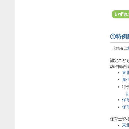
①特例
→詳細は
認定こど
幼稚園教
東
厚
特
保
保
保育士資
東