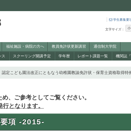
学生募集要
小
文字サイズ：
福祉施設・病院の方へ
教員免許状更新講習
通信制大学院
ンス
スクーリング開講予定
学年暦
レポート課題一覧
機関誌『W
認定こども園法改正にともなう幼稚園教諭免許状・保育士資格取得特
るため、ご参考としてご覧ください。
の発行となります。
要項 -2015-