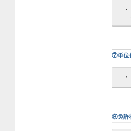
⑦単位
⑧免許