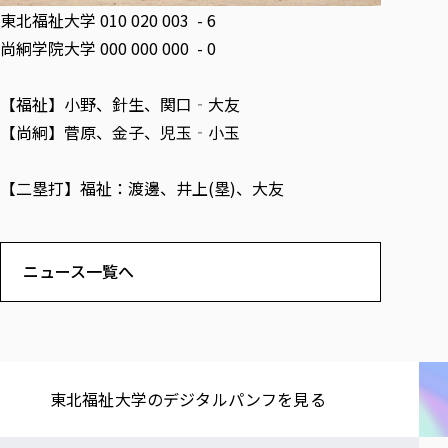
各種社会貢献活動の窓口
学びの特徴
自治体・団体等との主な協定
東北福祉大学 010 020 003 - 6
教員紹介・業績
伝承講座「311『伝える／備える』次世代塾」
ICT教育
尚絅学院大学 000 000 000 - 0
研究所について
JICA草の根技術協力事業
初年次教育（リエゾンゼミⅠ）
研究者のご紹介
学びのサポート
被災地の子ども支援活動
【福祉】小野、針生、関口‐大友
実学臨床教育（総合福祉学部のみ履修可能）
学びのサポート
【尚絅】菅原、金子、児玉‐小玉
教育実践活動（教育学科学生のみ受講可能）
学費（学部学科）
禅のこころ
授業料減免・奨学金等
【二塁打】福祉：渡邊、井上(塁)、大友
宿舎の紹介
学生生活サポート
ニュース一覧へ
学生自主活動支援
社会人学生の育児支援（一時預かり）
学生総合補償制度
スポーツ傷害保険
東北福祉大学の​デジタルパンフを​見る​