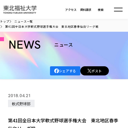
本文へ移動
アクセス
資料請求
検索
トップ
ニュース一覧
第41回全日本大学軟式野球選手権大会 東北地区春季仙台リーグ戦
大学について
NEWS
ニュース
学部・大学院
大学についてTOP
大学理念
入試情報
学部・大学院TOP
シェアする
ポスト
大学理念
大学の概要
総合福祉学部
進路・就職
東北福祉大学の想い
入試情報TOP
大学の概要
総合福祉学部
2018.04.21
建学の精神・教育の理念
大学の取り組み
共生まちづくり学部
大学の歩み
入学試験
軟式野球部
課外活動
学長室の窓
社会福祉学科
進路・就職 TOP
大学の取り組み
共生まちづくり学部
学生・教職員・卒業生数
情報公開
教育方針
福祉心理学科
教育学部
社会連携・研究
デジタルパンフ
第41回全日本大学軟式野球選手権大会 東北地区春季
学則
共生まちづくり学科
情報公開
就職状況
国際交流
各種方針
福祉行政学科
課外活動 TOP
教育学部
カリキュラム編成ガイドライン