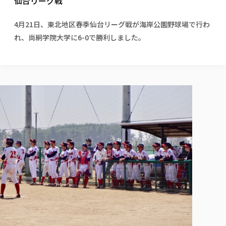
仙台リーグ戦
校歌の歴史
健康科学部
寄附行為
進学相談会
本学のシラバスについて
教育学科
取得可能な資格・免許
校章・マーク・カラー
健康科学部
体育会・運動サークル紹介
社会連携・研究
ガバナンス・コード
国際交流TOP
4月21日、東北地区春季仙台リーグ戦が海岸公園野球場で行わ
一般事業主行動計画
産業福祉マネジメント学科
寄附の受け入れ
オープンキャンパス
れ、尚絅学院大学に6-0で勝利しました。
中期事業計画
保健看護学科
東北福祉大学のキャリアサポート
公的資金等の不正使用の防止に関する基本方針
文化会・文化系サークル紹介
関連法人
交換留学生 Exchange students
事業計画／財務・事業報告
生涯教育・キャリア教育
リハビリテーション学科
社会連携・研究 TOP
情報福祉マネジメント学科
東北福祉大学のキャリアサポート
研究活動における不正行為の防止等に関する対応
教職員募集
採用ご担当者様へ
大学評価
医療経営管理学科
大学指定団体紹介
大学広報誌「TFU Newsletter 東北福祉大学通信」
進路・就職支援
海外留学・研修
役員・評議員一覧
仏教専修科
採用ご担当者様へ
東北福祉大学の研究活動
IR情報
生涯教育・キャリア教育TOP
初年次教育（リエゾンゼミⅠ）について
関連法人
東北福祉大学のキャリア教育
在学生の方
キャンパス案内
東北福祉大学の研究活動
学校教育法施行規則第172条の2に基づく情報公開
センター長の挨拶
外国人在学生
リエゾンゼミ・ナビ（テキスト等）
大学院
在学生の方
東北福祉大学の紀要・リポジトリ
生涯学習・社会人講座
教職課程における情報の公表
求人の受付について
東北福祉大学の研究紹介
卒業生の方
お役立ち情報（リンク集）
取材について
大学院
東北福祉大学の紀要・リポジトリ
資格取得報奨制度について
Prospective Students
学部・学科等設置計画履行状況報告書
単独学内説明会のご案内
共同研究等をご検討の皆様へ
通信教育部
卒業生の方
産学・産学官連携
放射線モニタリング測定結果（国見キャンパス）
月例TFU実学臨床研究セミナー
総合福祉学研究科 社会福祉学専攻 修士課程
東北福祉大学求人・インターンシップ検索サイト（キャリタスU
研究紀要
よくあるご質問
情報公開規程
通信教育部
産学・産学官連携
卒業後のキャリア支援体制
施設利用
学生支援センター国際交流の活動
総合福祉学研究科 社会福祉学専攻 博士課程
教職研究
カリキュラム（学部・大学院）
社会貢献・地域連携活動
特別支援教育研究室
通信制大学院 総合福祉学研究科 社会福祉学専攻 修士課程
在学生による訪問、情報提供へのご協力のお願い
「高齢者のフレイル予防及びデジタルデバイド解消に向けた産官
東北福祉大学のDNA
総合福祉学研究科 福祉心理学専攻 修士課程
東北福祉大学教育・教職センター特別支援教育研究年報一覧
社会貢献・地域連携活動
スタッフ紹介
通信制大学院 総合福祉学研究科 福祉心理学専攻 修士課程
卒業生アンケート
同窓会
高齢者施設特化型モジュラー車いす開発
その他の就学機会
生涯学習・社会人講座
教育学研究科 教育学専攻 修士課程
芹沢銈介美術工芸館年報
TFU教育フォーラム
社会貢献への取り組み
在学生インタビュー
学生参加 × 産学官連携 ～ 「行学一如」の実践
東北福祉大学機関リポジトリ
ニュース一覧
社会貢献・地域連携活動報告書
学びの特徴
学内ポータルシステム
自治体・団体等との主な協定
東北福祉大学オープンアクセス方針
Universal Passport