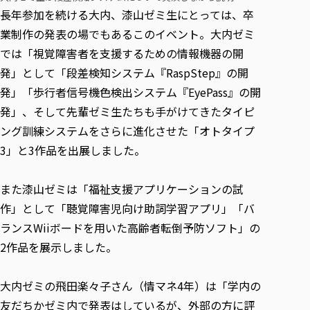
各種社会貢献活動の窓口
学びの特徴
自治体・団体等との主な協定
長年参加を続ける大内、漆山ゼミ生にとっては、卒
教員紹介・業績
伝承講座「311『伝える／備える』次世代塾」
ICT教育
研究所について
業制作の発表の場でもあるこのイベント。大内ゼミ
JICA草の根技術協力事業
初年次教育（リエゾンゼミⅠ）
では「視覚障害者を支援するための情報機器の開
研究者のご紹介
学びのサポート
被災地の子ども支援活動
発」として「段差検知システム『RaspStep』の開
実学臨床教育（総合福祉学部のみ履修可能）
学びのサポート
発」「歩行者信号機色検出システム『EyePass』の開
教育実践活動（教育学科学生のみ受講可能）
学費（学部学科）
発」、そして先輩ゼミ生たちも手がけてきたタイピ
禅のこころ
授業料減免・奨学金等
ング訓練システムをさらに進化させた「オトタイプ
宿舎の紹介
3」と3作品を出展しました。
学生生活サポート
また漆山ゼミは「福祉支援アプリケーションの試
学生自主活動支援
作」として「聴覚障害児向け助詞学習アプリ」「バ
社会人学生の育児支援（一時預かり）
ランスWiiボードを用いた高齢者転倒予防ソフト」の
学生総合補償制度
2作品を展示しました。
スポーツ傷害保険
大内ゼミの飛田楽々子さん（情マネ4年）は「学内の
友だちかゼミ内で発表はしているが、外部の方に評