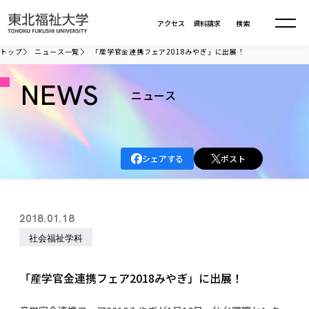
本文へ移動
アクセス
資料請求
検索
トップ
ニュース一覧
「産学官金連携フェア2018みやぎ」に出展！
大学について
NEWS
ニュース
学部・大学院
大学についてTOP
シェアする
ポスト
大学理念
入試情報
学部・大学院TOP
大学理念
大学の概要
総合福祉学部
進路・就職
東北福祉大学の想い
入試情報TOP
2018.01.18
大学の概要
総合福祉学部
建学の精神・教育の理念
大学の取り組み
社会福祉学科
共生まちづくり学部
大学の歩み
入学試験
課外活動
学長室の窓
社会福祉学科
進路・就職 TOP
大学の取り組み
共生まちづくり学部
学生・教職員・卒業生数
情報公開
教育方針
福祉心理学科
「産学官金連携フェア2018みやぎ」に出展！
教育学部
社会連携・研究
デジタルパンフ
学則
共生まちづくり学科
情報公開
就職状況
国際交流
各種方針
福祉行政学科
課外活動 TOP
教育学部
カリキュラム編成ガイドライン