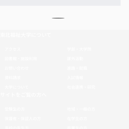
東北福祉大学について
アクセス
学部・大学院
図書館・施設利用
課外活動
お問い合わせ
進路・就職
資料請求
入試情報
大学について
社会連携・研究
サイトをご覧の方へ
受験生の方
地域・一般の方
保護者・保証人の方
在学生の方
高校の先生方
卒業生の方