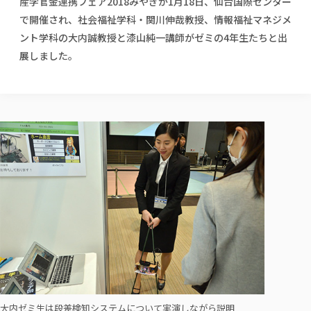
産学官金連携フェア2018みやぎが1月18日、仙台国際センター
校歌の歴史
健康科学部
寄附行為
進学相談会
本学のシラバスについて
教育学科
で開催され、社会福祉学科・関川伸哉教授、情報福祉マネジメ
取得可能な資格・免許
校章・マーク・カラー
健康科学部
体育会・運動サークル紹介
社会連携・研究
ガバナンス・コード
国際交流TOP
ント学科の大内誠教授と漆山純一講師がゼミの4年生たちと出
一般事業主行動計画
産業福祉マネジメント学科
寄附の受け入れ
オープンキャンパス
中期事業計画
保健看護学科
展しました。
東北福祉大学のキャリアサポート
公的資金等の不正使用の防止に関する基本方針
文化会・文化系サークル紹介
関連法人
交換留学生 Exchange students
事業計画／財務・事業報告
生涯教育・キャリア教育
リハビリテーション学科
社会連携・研究 TOP
情報福祉マネジメント学科
東北福祉大学のキャリアサポート
研究活動における不正行為の防止等に関する対応
教職員募集
採用ご担当者様へ
大学評価
医療経営管理学科
大学指定団体紹介
大学広報誌「TFU Newsletter 東北福祉大学通信」
進路・就職支援
海外留学・研修
役員・評議員一覧
仏教専修科
採用ご担当者様へ
東北福祉大学の研究活動
IR情報
生涯教育・キャリア教育TOP
初年次教育（リエゾンゼミⅠ）について
関連法人
東北福祉大学のキャリア教育
在学生の方
キャンパス案内
東北福祉大学の研究活動
学校教育法施行規則第172条の2に基づく情報公開
センター長の挨拶
外国人在学生
リエゾンゼミ・ナビ（テキスト等）
大学院
在学生の方
東北福祉大学の紀要・リポジトリ
生涯学習・社会人講座
教職課程における情報の公表
求人の受付について
東北福祉大学の研究紹介
卒業生の方
お役立ち情報（リンク集）
取材について
大学院
東北福祉大学の紀要・リポジトリ
資格取得報奨制度について
Prospective Students
学部・学科等設置計画履行状況報告書
単独学内説明会のご案内
共同研究等をご検討の皆様へ
通信教育部
卒業生の方
産学・産学官連携
放射線モニタリング測定結果（国見キャンパス）
月例TFU実学臨床研究セミナー
総合福祉学研究科 社会福祉学専攻 修士課程
東北福祉大学求人・インターンシップ検索サイト（キャリタスU
研究紀要
よくあるご質問
情報公開規程
通信教育部
産学・産学官連携
卒業後のキャリア支援体制
施設利用
学生支援センター国際交流の活動
総合福祉学研究科 社会福祉学専攻 博士課程
教職研究
カリキュラム（学部・大学院）
社会貢献・地域連携活動
特別支援教育研究室
通信制大学院 総合福祉学研究科 社会福祉学専攻 修士課程
在学生による訪問、情報提供へのご協力のお願い
「高齢者のフレイル予防及びデジタルデバイド解消に向けた産官
東北福祉大学のDNA
総合福祉学研究科 福祉心理学専攻 修士課程
東北福祉大学教育・教職センター特別支援教育研究年報一覧
社会貢献・地域連携活動
スタッフ紹介
通信制大学院 総合福祉学研究科 福祉心理学専攻 修士課程
卒業生アンケート
同窓会
高齢者施設特化型モジュラー車いす開発
その他の就学機会
生涯学習・社会人講座
教育学研究科 教育学専攻 修士課程
芹沢銈介美術工芸館年報
TFU教育フォーラム
社会貢献への取り組み
在学生インタビュー
学生参加 × 産学官連携 ～ 「行学一如」の実践
東北福祉大学機関リポジトリ
ニュース一覧
社会貢献・地域連携活動報告書
学びの特徴
学内ポータルシステム
自治体・団体等との主な協定
東北福祉大学オープンアクセス方針
大内ゼミ生は段差検知システムについて実演しながら説明
Universal Passport