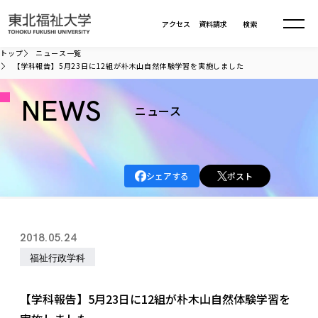
本文へ移動
アクセス
資料請求
検索
トップ
ニュース一覧
【学科報告】5月23日に12組が朴木山自然体験学習を実施しました
大学について
NEWS
ニュース
学部・大学院
大学についてTOP
大学理念
入試情報
学部・大学院TOP
シェアする
ポスト
大学理念
大学の概要
総合福祉学部
進路・就職
東北福祉大学の想い
入試情報TOP
大学の概要
総合福祉学部
2018.05.24
建学の精神・教育の理念
大学の取り組み
共生まちづくり学部
大学の歩み
入学試験
福祉行政学科
課外活動
学長室の窓
社会福祉学科
進路・就職 TOP
大学の取り組み
共生まちづくり学部
学生・教職員・卒業生数
情報公開
教育方針
福祉心理学科
教育学部
社会連携・研究
デジタルパンフ
【学科報告】5月23日に12組が朴木山自然体験学習を
学則
共生まちづくり学科
情報公開
就職状況
国際交流
各種方針
福祉行政学科
課外活動 TOP
教育学部
カリキュラム編成ガイドライン