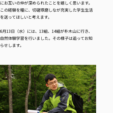
各種社会貢献活動の窓口
学びの特徴
にお互いの仲が深められたことを嬉しく思います。
自治体・団体等との主な協定
教員紹介・業績
伝承講座「311『伝える／備える』次世代塾」
この経験を糧に、切磋琢磨しなが充実した学生生活
ICT教育
研究所について
を送ってほしいと考えます。
JICA草の根技術協力事業
初年次教育（リエゾンゼミⅠ）
研究者のご紹介
学びのサポート
被災地の子ども支援活動
実学臨床教育（総合福祉学部のみ履修可能）
学びのサポート
6月13日（水）には、13組、14組が朴木山に行き、
教育実践活動（教育学科学生のみ受講可能）
学費（学部学科）
自然体験学習を行いました。その様子は追ってお知
禅のこころ
らせします。
授業料減免・奨学金等
宿舎の紹介
学生生活サポート
学生自主活動支援
社会人学生の育児支援（一時預かり）
学生総合補償制度
スポーツ傷害保険