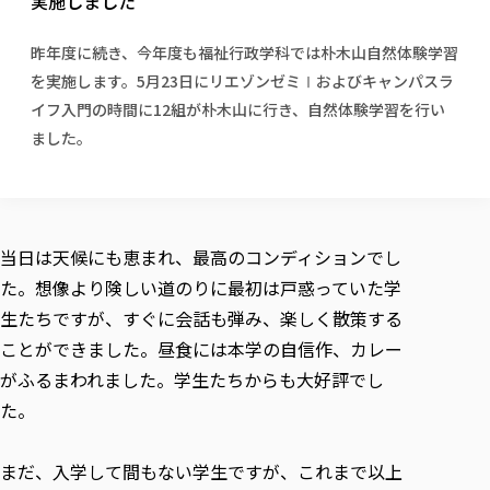
実施しました
校歌の歴史
健康科学部
寄附行為
進学相談会
本学のシラバスについて
教育学科
取得可能な資格・免許
校章・マーク・カラー
健康科学部
体育会・運動サークル紹介
社会連携・研究
ガバナンス・コード
国際交流TOP
昨年度に続き、今年度も福祉行政学科では朴木山自然体験学習
一般事業主行動計画
産業福祉マネジメント学科
寄附の受け入れ
オープンキャンパス
を実施します。5月23日にリエゾンゼミⅠおよびキャンパスラ
中期事業計画
保健看護学科
東北福祉大学のキャリアサポート
公的資金等の不正使用の防止に関する基本方針
文化会・文化系サークル紹介
関連法人
イフ入門の時間に12組が朴木山に行き、自然体験学習を行い
交換留学生 Exchange students
事業計画／財務・事業報告
生涯教育・キャリア教育
リハビリテーション学科
社会連携・研究 TOP
情報福祉マネジメント学科
東北福祉大学のキャリアサポート
研究活動における不正行為の防止等に関する対応
ました。
教職員募集
採用ご担当者様へ
大学評価
医療経営管理学科
大学指定団体紹介
大学広報誌「TFU Newsletter 東北福祉大学通信」
進路・就職支援
海外留学・研修
役員・評議員一覧
仏教専修科
採用ご担当者様へ
東北福祉大学の研究活動
IR情報
生涯教育・キャリア教育TOP
初年次教育（リエゾンゼミⅠ）について
関連法人
東北福祉大学のキャリア教育
在学生の方
キャンパス案内
東北福祉大学の研究活動
学校教育法施行規則第172条の2に基づく情報公開
センター長の挨拶
外国人在学生
リエゾンゼミ・ナビ（テキスト等）
大学院
在学生の方
東北福祉大学の紀要・リポジトリ
生涯学習・社会人講座
教職課程における情報の公表
当日は天候にも恵まれ、最高のコンディションでし
求人の受付について
東北福祉大学の研究紹介
卒業生の方
お役立ち情報（リンク集）
取材について
大学院
東北福祉大学の紀要・リポジトリ
資格取得報奨制度について
Prospective Students
た。想像より険しい道のりに最初は戸惑っていた学
学部・学科等設置計画履行状況報告書
単独学内説明会のご案内
共同研究等をご検討の皆様へ
通信教育部
卒業生の方
産学・産学官連携
放射線モニタリング測定結果（国見キャンパス）
月例TFU実学臨床研究セミナー
総合福祉学研究科 社会福祉学専攻 修士課程
東北福祉大学求人・インターンシップ検索サイト（キャリタスU
研究紀要
よくあるご質問
生たちですが、すぐに会話も弾み、楽しく散策する
情報公開規程
通信教育部
産学・産学官連携
卒業後のキャリア支援体制
施設利用
学生支援センター国際交流の活動
総合福祉学研究科 社会福祉学専攻 博士課程
ことができました。昼食には本学の自信作、カレー
教職研究
カリキュラム（学部・大学院）
社会貢献・地域連携活動
特別支援教育研究室
通信制大学院 総合福祉学研究科 社会福祉学専攻 修士課程
在学生による訪問、情報提供へのご協力のお願い
「高齢者のフレイル予防及びデジタルデバイド解消に向けた産官
東北福祉大学のDNA
がふるまわれました。学生たちからも大好評でし
総合福祉学研究科 福祉心理学専攻 修士課程
東北福祉大学教育・教職センター特別支援教育研究年報一覧
社会貢献・地域連携活動
スタッフ紹介
通信制大学院 総合福祉学研究科 福祉心理学専攻 修士課程
卒業生アンケート
同窓会
高齢者施設特化型モジュラー車いす開発
その他の就学機会
た。
生涯学習・社会人講座
教育学研究科 教育学専攻 修士課程
芹沢銈介美術工芸館年報
TFU教育フォーラム
社会貢献への取り組み
在学生インタビュー
学生参加 × 産学官連携 ～ 「行学一如」の実践
東北福祉大学機関リポジトリ
ニュース一覧
社会貢献・地域連携活動報告書
学びの特徴
学内ポータルシステム
自治体・団体等との主な協定
まだ、入学して間もない学生ですが、これまで以上
東北福祉大学オープンアクセス方針
Universal Passport