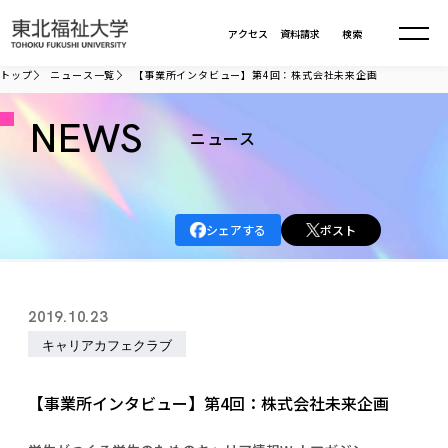
本文へ移動
アクセス
資料請求
検索
トップ
ニュース一覧
【事業所インタビュー】第4回：株式会社未来企画
大学について
NEWS
ニュース
学部・大学院
大学についてTOP
シェアする
ポスト
大学理念
入試情報
学部・大学院TOP
大学理念
大学の概要
総合福祉学部
進路・就職
東北福祉大学の想い
入試情報TOP
2019.10.23
大学の概要
総合福祉学部
建学の精神・教育の理念
大学の取り組み
キャリアカフェクラブ
共生まちづくり学部
大学の歩み
入学試験
課外活動
学長室の窓
社会福祉学科
進路・就職 TOP
大学の取り組み
共生まちづくり学部
学生・教職員・卒業生数
情報公開
教育方針
福祉心理学科
【事業所インタビュー】第4回：株式会社未来企画
教育学部
社会連携・研究
デジタルパンフ
学則
共生まちづくり学科
情報公開
就職状況
国際交流
各種方針
福祉行政学科
課外活動 TOP
教育学部
カリキュラム編成ガイドライン