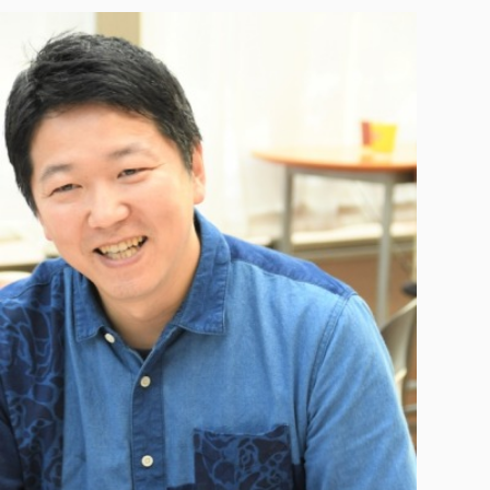
各種社会貢献活動の窓口
学びの特徴
自治体・団体等との主な協定
教員紹介・業績
伝承講座「311『伝える／備える』次世代塾」
ICT教育
研究所について
JICA草の根技術協力事業
初年次教育（リエゾンゼミⅠ）
研究者のご紹介
学びのサポート
被災地の子ども支援活動
実学臨床教育（総合福祉学部のみ履修可能）
学びのサポート
教育実践活動（教育学科学生のみ受講可能）
学費（学部学科）
禅のこころ
授業料減免・奨学金等
宿舎の紹介
学生生活サポート
学生自主活動支援
社会人学生の育児支援（一時預かり）
学生総合補償制度
スポーツ傷害保険