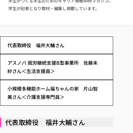
学生がつくる学生のためのキャリア情報Webマガジン。
校歌の歴史
健康科学部
寄附行為
進学相談会
本学のシラバスについて
教育学科
学生が記者となり取材・編集し掲載しています。
取得可能な資格・免許
校章・マーク・カラー
健康科学部
体育会・運動サークル紹介
社会連携・研究
ガバナンス・コード
国際交流TOP
一般事業主行動計画
産業福祉マネジメント学科
寄附の受け入れ
オープンキャンパス
中期事業計画
保健看護学科
東北福祉大学のキャリアサポート
公的資金等の不正使用の防止に関する基本方針
文化会・文化系サークル紹介
関連法人
交換留学生 Exchange students
事業計画／財務・事業報告
生涯教育・キャリア教育
リハビリテーション学科
社会連携・研究 TOP
情報福祉マネジメント学科
東北福祉大学のキャリアサポート
研究活動における不正行為の防止等に関する対応
教職員募集
採用ご担当者様へ
大学評価
医療経営管理学科
大学指定団体紹介
大学広報誌「TFU Newsletter 東北福祉大学通信」
代表取締役 福井大輔さん
進路・就職支援
海外留学・研修
役員・評議員一覧
仏教専修科
採用ご担当者様へ
東北福祉大学の研究活動
IR情報
生涯教育・キャリア教育TOP
初年次教育（リエゾンゼミⅠ）について
関連法人
東北福祉大学のキャリア教育
在学生の方
キャンパス案内
東北福祉大学の研究活動
学校教育法施行規則第172条の2に基づく情報公開
センター長の挨拶
外国人在学生
アスノバ 就労継続支援B型事業所 佐藤未
リエゾンゼミ・ナビ（テキスト等）
大学院
在学生の方
東北福祉大学の紀要・リポジトリ
生涯学習・社会人講座
教職課程における情報の公表
求人の受付について
東北福祉大学の研究紹介
卒業生の方
紗さん＜生活支援員＞
お役立ち情報（リンク集）
取材について
大学院
東北福祉大学の紀要・リポジトリ
資格取得報奨制度について
Prospective Students
学部・学科等設置計画履行状況報告書
単独学内説明会のご案内
共同研究等をご検討の皆様へ
通信教育部
卒業生の方
産学・産学官連携
放射線モニタリング測定結果（国見キャンパス）
月例TFU実学臨床研究セミナー
総合福祉学研究科 社会福祉学専攻 修士課程
東北福祉大学求人・インターンシップ検索サイト（キャリタスU
研究紀要
よくあるご質問
情報公開規程
小規模多機能ホーム福ちゃんの家 片山智
通信教育部
産学・産学官連携
卒業後のキャリア支援体制
施設利用
学生支援センター国際交流の活動
総合福祉学研究科 社会福祉学専攻 博士課程
教職研究
カリキュラム（学部・大学院）
社会貢献・地域連携活動
美さん＜介護支援専門員＞
特別支援教育研究室
通信制大学院 総合福祉学研究科 社会福祉学専攻 修士課程
在学生による訪問、情報提供へのご協力のお願い
「高齢者のフレイル予防及びデジタルデバイド解消に向けた産官
東北福祉大学のDNA
総合福祉学研究科 福祉心理学専攻 修士課程
東北福祉大学教育・教職センター特別支援教育研究年報一覧
社会貢献・地域連携活動
スタッフ紹介
通信制大学院 総合福祉学研究科 福祉心理学専攻 修士課程
卒業生アンケート
同窓会
高齢者施設特化型モジュラー車いす開発
その他の就学機会
生涯学習・社会人講座
教育学研究科 教育学専攻 修士課程
芹沢銈介美術工芸館年報
TFU教育フォーラム
社会貢献への取り組み
在学生インタビュー
学生参加 × 産学官連携 ～ 「行学一如」の実践
代表取締役 福井大輔さん
東北福祉大学機関リポジトリ
ニュース一覧
社会貢献・地域連携活動報告書
学びの特徴
学内ポータルシステム
自治体・団体等との主な協定
東北福祉大学オープンアクセス方針
Universal Passport