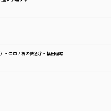
4）～コロナ禍の救急①～福田理絵