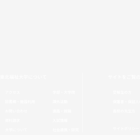
東北福祉大学について
サイトをご覧
アクセス
学部・大学院
受験生の方
図書館・施設利用
課外活動
保護者・保証人
お問い合わせ
進路・就職
高校の先生方
資料請求
入試情報
サイトポリシー
大学について
社会連携・研究
Copyright © Tohoku Fukushi University. All rights reserved.