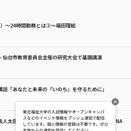
）～24時間勤務とは②～福田理絵
・仙台市教育委員会主催の研究大会で基調講演
講話「あなたと未来の『いのち』を守るために」
東北福祉大学の入試情報やオープンキャンパ
スなどのイベント情報をプッシュ通知で配信
法人太田綜合病院・島貫美香さん／東北福祉大学のDNA
しています。個人情報の登録は不要です。ぜひ
本学からの通知を受信してください。