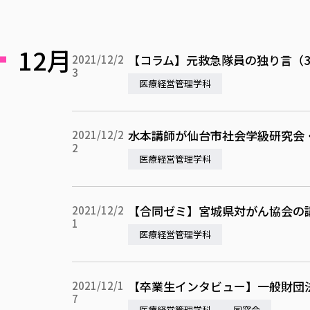
12月
【コラム】元救急隊員の独り言（3
2021/12/2
3
医療経営管理学科
水本講師が仙台市社会学級研究会
2021/12/2
2
医療経営管理学科
【合同ゼミ】宮城県対がん協会の
2021/12/2
1
医療経営管理学科
【卒業生インタビュー】一般財団
2021/12/1
7
医療経営管理学科
同窓会