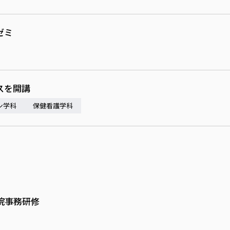
ゼミ
スを開講
ン学科
保健看護学科
院事務研修