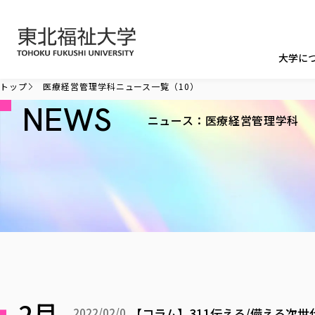
本文へ移動
大学に
トップ
医療経営管理学科ニュース一覧（10）
NEWS
ニュース：医療経営管理学科
2月
【コラム】311伝える/備える次
2022/02/0